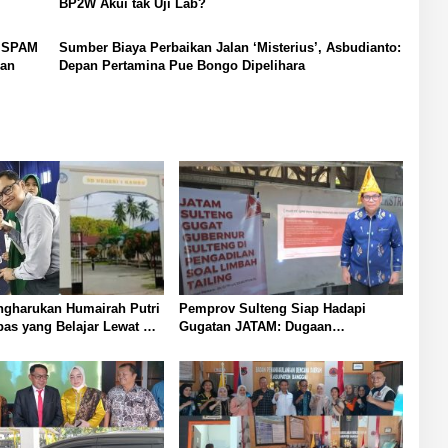
BP2W Akui tak Uji Lab?
k SPAM
Sumber Biaya Perbaikan Jalan ‘Misterius’, Asbudianto:
lan
Depan Pertamina Pue Bongo Dipelihara
ngharukan Humairah Putri
Pemprov Sulteng Siap Hadapi
as yang Belajar Lewat HP
Gugatan JATAM: Dugaan
raih Juara II Pidato
Pelanggaran Lingkungan Akibat
ggris
Limbah B3 PT QMB dan Berkah
Morowali Sejahtera