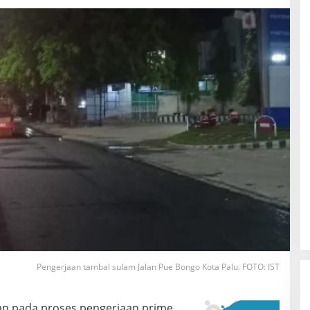
Pengerjaan tambal sulam Jalan Pue Bongo Kota Palu. FOTO: IST
han pada proses pengerjaan prime