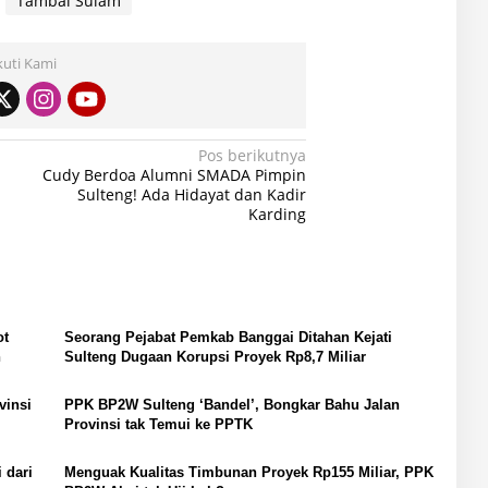
Tambal Sulam
kuti Kami
Pos berikutnya
Cudy Berdoa Alumni SMADA Pimpin
Sulteng! Ada Hidayat dan Kadir
Karding
ot
Seorang Pejabat Pemkab Banggai Ditahan Kejati
h
Sulteng Dugaan Korupsi Proyek Rp8,7 Miliar
vinsi
PPK BP2W Sulteng ‘Bandel’, Bongkar Bahu Jalan
Provinsi tak Temui ke PPTK
 dari
Menguak Kualitas Timbunan Proyek Rp155 Miliar, PPK