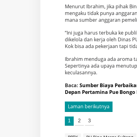
Menurut Ibrahim, jika pihak B
mengaku tidak punya anggaran,
mana sumber anggaran pemeli
“Ini juga harus terbuka ke publ
dikelola dan kerja oleh Dinas P
Kok bisa ada pekerjaan tapi ti
Ibrahim menduga ada aroma ta
Sepertinya ada upaya menutupi 
keculasannya.
Baca:
Sumber Biaya Perbaikan
Depan Pertamina Pue Bongo 
Laman berikutnya
1
2
3