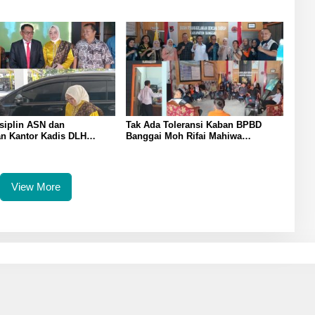
raih Juara II Pidato
Pelanggaran Lingkungan Akibat
ggris
Limbah B3 PT QMB dan Berkah
Morowali Sejahtera
siplin ASN dan
Tak Ada Toleransi Kaban BPBD
an Kantor Kadis DLH
Banggai Moh Rifai Mahiwa
ndi Rustam Pettasiri
Tegakkan Disiplin ASN Bentuk Pos
omor Unit Reaksi Cepat
Piket Darurat dan Gaungkan Zero
nan Sampah
Narkoba
View More