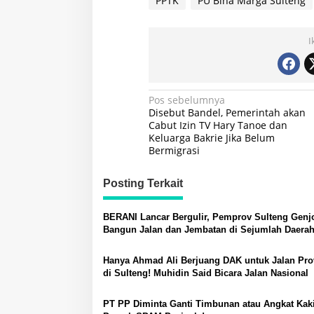
PPTK
PU Bina Marga Sulteng
I
Navigasi
Pos sebelumnya
Disebut Bandel, Pemerintah akan
pos
Cabut Izin TV Hary Tanoe dan
Keluarga Bakrie Jika Belum
Bermigrasi
Posting Terkait
BERANI Lancar Bergulir, Pemprov Sulteng Genj
Bangun Jalan dan Jembatan di Sejumlah Daera
Hanya Ahmad Ali Berjuang DAK untuk Jalan Pro
di Sulteng! Muhidin Said Bicara Jalan Nasional
PT PP Diminta Ganti Timbunan atau Angkat Kaki