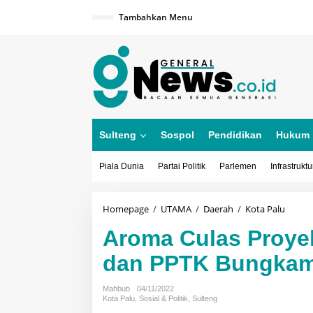
Lewati
ke
Tambahkan Menu
konten
Sulteng
Sospol
Pendidikan
Hukum
Piala Dunia
Partai Politik
Parlemen
Infrastruktu
Aroma
Homepage
/
UTAMA
/
Daerah
/
Kota Palu
Culas
Aroma Culas Proye
Proye
Tamba
dan PPTK Bungka
Sulam,
Kabid
dan
Mahbub
04/11/2022
PPTK
Kota Palu
,
Sosial & Politik
,
Sulteng
Bungk