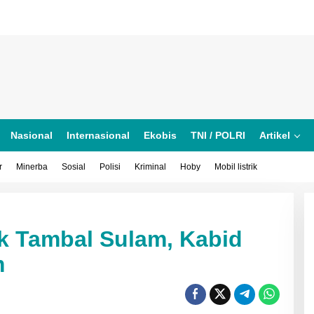
Nasional
Internasional
Ekobis
TNI / POLRI
Artikel
r
Minerba
Sosial
Polisi
Kriminal
Hoby
Mobil listrik
k Tambal Sulam, Kabid
k
l
m
am