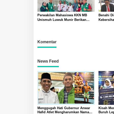
Perwakilan Mahasiswa KKN MB
Benahi Di
Unismuh Luwuk Munir Berikan
Kebersih
Penyuluhan Hukum di Desa Lontos
Banggai A
Tingkatkan Kesadaran Hukum
Siapkan N
Masyarakat
Penanga
Komentar
News Feed
Menggugah Hati Gubernur Anwar
Kisah Me
Hafid Atlet Mengharumkan Nama
Buruh Lep