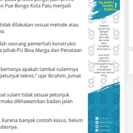
an Pue Bongo Kota Palu menjadi
tidak dilakukan sesuai metode atau
ya.
alah seorang pemerhati konstruksi
rja pihak PU Bina Marga dan Penataan
t bertanya apakah tambal sulamnya
tunjuk teknis,” ujar Ibrahim, Jumat
al sulam tidak sesuai petunjuk
 maka dikhawatirkan badan jalan
k. Karena banyak contoh kasus, belum
ndasnya.