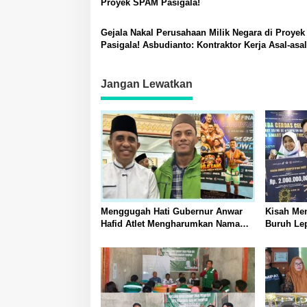
Proyek SPAM Pasigala!
Gejala Nakal Perusahaan Milik Negara di Proye
Pasigala! Asbudianto: Kontraktor Kerja Asal-asa
Jangan Lewatkan
Menggugah Hati Gubernur Anwar
Kisah Me
Hafid Atlet Mengharumkan Nama
Buruh Lep
Sulawesi Tengah Tak Boleh
hingga Me
Berjuang Sendirian Perhatian Pada
Bahasa In
Fitra Atlet Binaraga Banggai