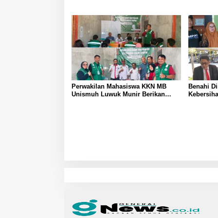
Sulawesi Tengah Tak Boleh
hingga Me
Berjuang Sendirian Perhatian Pada
Bahasa In
Fitra Atlet Binaraga Banggai
Perwakilan Mahasiswa KKN MB
Benahi Di
Unismuh Luwuk Munir Berikan
Kebersih
Penyuluhan Hukum di Desa Lontos
Banggai A
Tingkatkan Kesadaran Hukum
Siapkan N
Masyarakat
Penanga