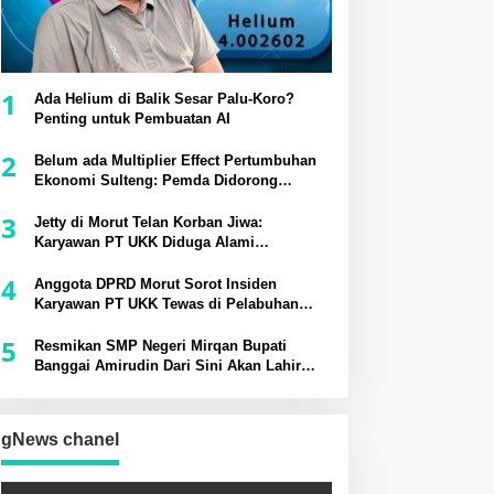
1
Ada Helium di Balik Sesar Palu-Koro?
Penting untuk Pembuatan AI
2
Belum ada Multiplier Effect Pertumbuhan
Ekonomi Sulteng: Pemda Didorong
Bangun Rantai Pasok Industri Lokal
3
Jetty di Morut Telan Korban Jiwa:
Karyawan PT UKK Diduga Alami
Kecelakaan Kerja
4
Anggota DPRD Morut Sorot Insiden
Karyawan PT UKK Tewas di Pelabuhan
Jetty
5
Resmikan SMP Negeri Mirqan Bupati
Banggai Amirudin Dari Sini Akan Lahir
Generasi Unggul Penentu Masa Depan
Daerah
gNews chanel