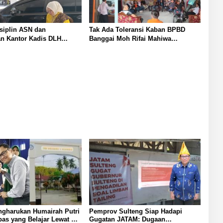
siplin ASN dan
Tak Ada Toleransi Kaban BPBD
an Kantor Kadis DLH
Banggai Moh Rifai Mahiwa
ndi Rustam Pettasiri
Tegakkan Disiplin ASN Bentuk Pos
omor Unit Reaksi Cepat
Piket Darurat dan Gaungkan Zero
nan Sampah
Narkoba
ngharukan Humairah Putri
Pemprov Sulteng Siap Hadapi
as yang Belajar Lewat HP
Gugatan JATAM: Dugaan