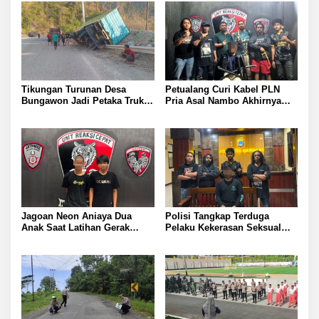
Tikungan Turunan Desa
Petualang Curi Kabel PLN
Bungawon Jadi Petaka Truk
Pria Asal Nambo Akhirnya
Muatan Cangkang Sawit
Ditangkap Polresta Banggai
Terperosok dan Rusak Berat
Jagoan Neon Aniaya Dua
Polisi Tangkap Terduga
Anak Saat Latihan Gerak
Pelaku Kekerasan Seksual
Jalan Dua Pelaku Diamankan
terhadap Remaja Putri di
Polresta Banggai
Luwuk