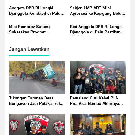
Napu? Longki Geram ke
Masyarakat Keluar Garis
ATR/BPN: Keresahan
Kemiskinan: Kawal Program
Anggota DPR RI Longki
Sekjen LMP ART Nilai
Masyarakat itu Nyata
Prioritas Presiden Prabowo
Djanggola Kundapil di Palu
Apresiasi ke Kejagung Belum
Serap Aspirasi Warga: Terima
Proporsional: Soroti
Kritik dan Masukan hingga
Kesenjangan Perhatian
Misi Pemprov Sulteng
Kiat Anggota DPR RI Longki
Kawal Program Pemerintah
Negara
Sukseskan Program
Djanggola di Palu Pastikan
Pemerintah Pusat, Anwar
Kualitas Program MBG
Hafid: Kita Ingin Pastikan
Asta Cita Dirasakan
Jangan Lewatkan
Masyarakat
Tikungan Turunan Desa
Petualang Curi Kabel PLN
Bungawon Jadi Petaka Truk
Pria Asal Nambo Akhirnya
Muatan Cangkang Sawit
Ditangkap Polresta Banggai
Terperosok dan Rusak Berat