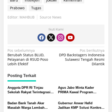
Baru
Intelejen
Jokowi
Kemenhan
Prabowo
Tugas
Editor: MAHBUB
Source News
Ikuti Kami
Navigasi
Pos sebelumnya
Pos berikutnya
Berubah Status BLUD,
DPD Backstagers Indonesia
pos
Pelayanan di RSUD Poso
Sulawesi Tengah Resmi
Lebih Efektif
Dilantik
Posting Terkait
Anggota DPR RI Tinjau
Agus Jabo Minta Kader
Sekolah Rakyat Terintegrasi
PRIMA Kawal Program
20 Palu, Longki: Bukti
Kerakyatan Pemerintahan
Keberpihakan Nyata
Prabowo
Badan Bank Tanah Akar
Gubernur Anwar Hafid
Pemerintah
Masalah Warga Lembah
Jadikan KMP Solusi Konkret