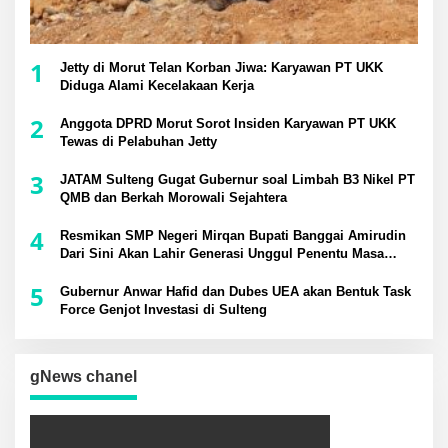
1
Jetty di Morut Telan Korban Jiwa: Karyawan PT UKK
Diduga Alami Kecelakaan Kerja
2
Anggota DPRD Morut Sorot Insiden Karyawan PT UKK
Tewas di Pelabuhan Jetty
3
JATAM Sulteng Gugat Gubernur soal Limbah B3 Nikel PT
QMB dan Berkah Morowali Sejahtera
4
Resmikan SMP Negeri Mirqan Bupati Banggai Amirudin
Dari Sini Akan Lahir Generasi Unggul Penentu Masa
Depan Daerah
5
Gubernur Anwar Hafid dan Dubes UEA akan Bentuk Task
Force Genjot Investasi di Sulteng
gNews chanel