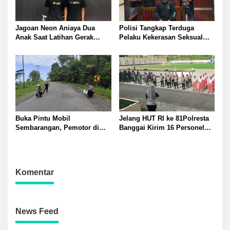
Jagoan Neon Aniaya Dua
Polisi Tangkap Terduga
Anak Saat Latihan Gerak
Pelaku Kekerasan Seksual
Jalan Dua Pelaku Diamankan
terhadap Remaja Putri di
Polresta Banggai
Luwuk
Buka Pintu Mobil
Jelang HUT RI ke 81Polresta
Sembarangan, Pemotor di
Banggai Kirim 16 Personel
Batui Selatan Kritis, Polisi
Latihan Gabungan Paskibraka
Lakukan Olah TKP
Komentar
News Feed