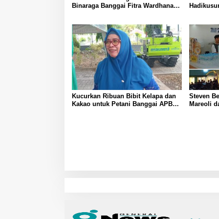
Binaraga Banggai Fitra Wardhana
Hadikusu
Harumkan Nama Daerah dan BSI
Prestasi
Luwuk dengan Dua Gelar Nasional
Daerah d
Kucurkan Ribuan Bibit Kelapa dan
Steven Be
Kakao untuk Petani Banggai APBN
Mareoli d
2026
Cabin Uca
1447 H A
Tingkatka