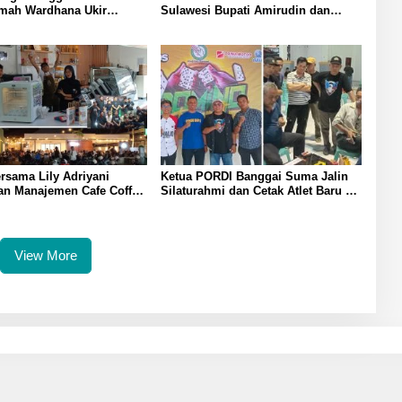
mah Wardhana Ukir
Sulawesi Bupati Amirudin dan
 Nasional Harumkan Nama
Sekda Ramli Tongko Tegaskan
an BSI Cabang Luwuk
Komitmen Perlindungan Pekerja di
Banggai
rsama Lily Adriyani
Ketua PORDI Banggai Suma Jalin
an Manajemen Cafe Coffee
Silaturahmi dan Cetak Atlet Baru di
pkan Selamat Idul Fitri
Luwuk Melalui Turnamen Domino
jak Warga Banggai
2025
n Silahturahmi
View More