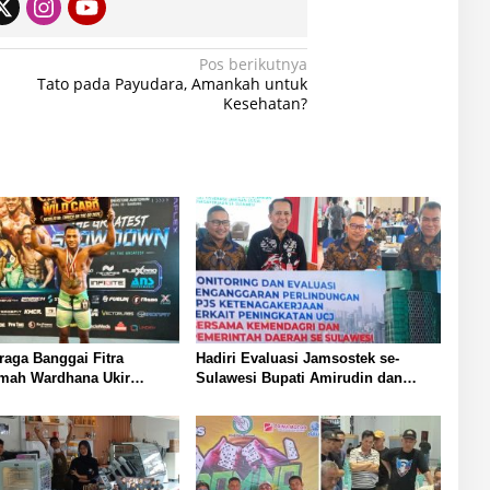
Pos berikutnya
Tato pada Payudara, Amankah untuk
Kesehatan?
araga Banggai Fitra
Hadiri Evaluasi Jamsostek se-
mah Wardhana Ukir
Sulawesi Bupati Amirudin dan
 Nasional Harumkan Nama
Sekda Ramli Tongko Tegaskan
an BSI Cabang Luwuk
Komitmen Perlindungan Pekerja di
Banggai