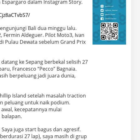
 Espargaro dalam Instagram Story.
Cjz8aCTvbS7/
engunjungi Bali dua minggu lalu.
 Fermin Aldeguer. Pilot Moto3, Ivan
 di Pulau Dewata sebelum Grand Prix
o datang ke Sepang berbekal selisih 27
aru, Francesco “Pecco” Bagnaia.
ih berpeluang jadi juara dunia,
hillip Island setelah masalah traction
n peluang untuk naik podium.
 awal, kecepatannya mulai
 balapan.
 Saya juga start bagus dan agresif.
erdurasi 27 lap), saya masih di grup