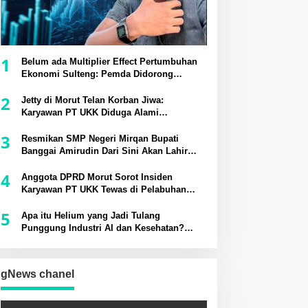
1
Belum ada Multiplier Effect Pertumbuhan
Ekonomi Sulteng: Pemda Didorong
Bangun Rantai Pasok Industri Lokal
2
Jetty di Morut Telan Korban Jiwa:
Karyawan PT UKK Diduga Alami
Kecelakaan Kerja
3
Resmikan SMP Negeri Mirqan Bupati
Banggai Amirudin Dari Sini Akan Lahir
Generasi Unggul Penentu Masa Depan
4
Daerah
Anggota DPRD Morut Sorot Insiden
Karyawan PT UKK Tewas di Pelabuhan
Jetty
5
Apa itu Helium yang Jadi Tulang
Punggung Industri AI dan Kesehatan?
Potensinya di Sesar Palu-Koro
gNews chanel