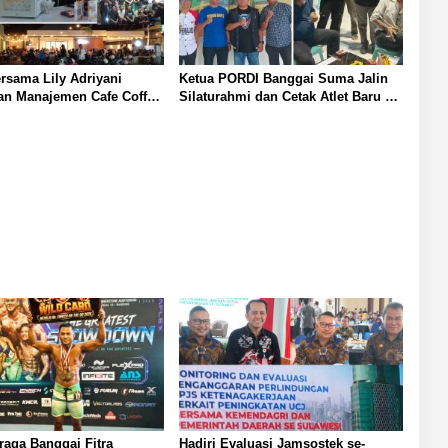
rsama Lily Adriyani
Ketua PORDI Banggai Suma Jalin
an Manajemen Cafe Coffee
Silaturahmi dan Cetak Atlet Baru di
pkan Selamat Idul Fitri
Luwuk Melalui Turnamen Domino
jak Warga Banggai
2025
n Silahturahmi
araga Banggai Fitra
Hadiri Evaluasi Jamsostek se-