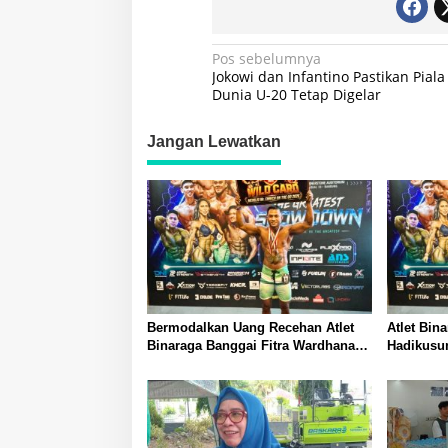
Navigasi
Pos sebelumnya
Jokowi dan Infantino Pastikan Piala
pos
Dunia U-20 Tetap Digelar
Jangan Lewatkan
Bermodalkan Uang Recehan Atlet
Atlet Bin
Binaraga Banggai Fitra Wardhana
Hadikusu
Harumkan Nama Daerah dan BSI
Prestasi
Luwuk dengan Dua Gelar Nasional
Daerah d