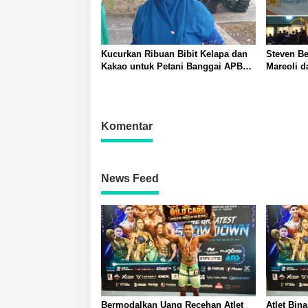
Kucurkan Ribuan Bibit Kelapa dan
Steven Be
Kakao untuk Petani Banggai APBN
Mareoli d
2026
Cabin Uca
1447 H A
Tingkatka
Komentar
News Feed
Bermodalkan Uang Recehan Atlet
Atlet Bin