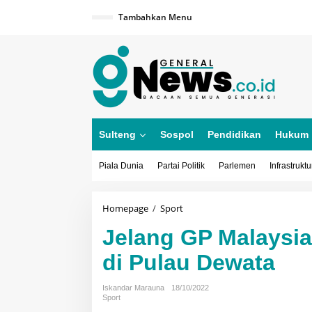
Lewati
ke
Tambahkan Menu
konten
Sulteng
Sospol
Pendidikan
Hukum
Piala Dunia
Partai Politik
Parlemen
Infrastruktu
Jelang
Homepage
/
Sport
GP
Jelang GP Malaysia,
Malaysia,
Aleix
di Pulau Dewata
Espargaro
Berlibur
di
Iskandar Marauna
18/10/2022
Pulau
Sport
Dewata