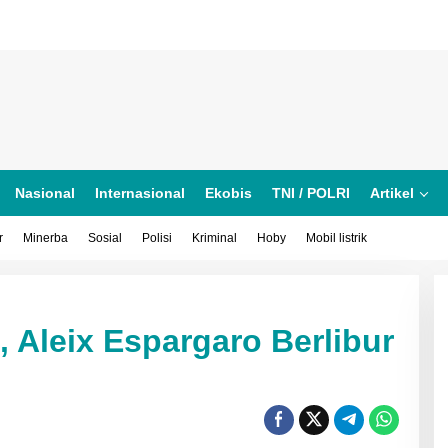
Nasional
Internasional
Ekobis
TNI / POLRI
Artikel
r
Minerba
Sosial
Polisi
Kriminal
Hoby
Mobil listrik
 Aleix Espargaro Berlibur