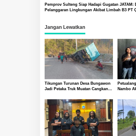
Pemprov Sulteng Siap Hadapi Gugatan JATAM:
Pelanggaran Lingkungan Akibat Limbah B3 PT
dan Berkah Morowali Sejahtera
Jangan Lewatkan
Tikungan Turunan Desa Bungawon
Petualang
Jadi Petaka Truk Muatan Cangkang
Nambo Akh
Sawit Terperosok dan Rusak Berat
Banggai