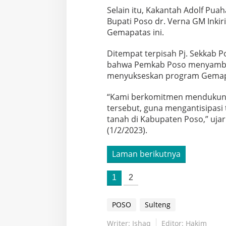
Selain itu, Kakantah Adolf Pua
Bupati Poso dr. Verna GM Ink
Gemapatas ini.
Ditempat terpisah Pj. Sekkab 
bahwa Pemkab Poso menyambu
menyukseskan program Gemap
“Kami berkomitmen mendukun
tersebut, guna mengantisipasi
tanah di Kabupaten Poso,” uja
(1/2/2023).
Laman berikutnya
1
2
POSO
Sulteng
Writer: Ishaq
Editor: Hakim