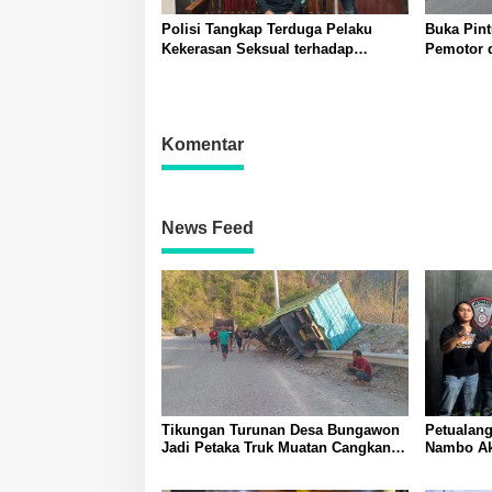
Polisi Tangkap Terduga Pelaku
Buka Pin
Kekerasan Seksual terhadap
Pemotor d
Remaja Putri di Luwuk
Polisi La
Komentar
News Feed
Tikungan Turunan Desa Bungawon
Petualang
Jadi Petaka Truk Muatan Cangkang
Nambo Akh
Sawit Terperosok dan Rusak Berat
Banggai