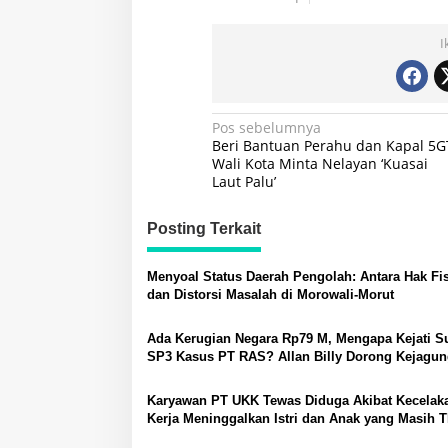
I
Navigasi
Pos sebelumnya
Beri Bantuan Perahu dan Kapal 5G
pos
Wali Kota Minta Nelayan ‘Kuasai
Laut Palu’
Posting Terkait
Menyoal Status Daerah Pengolah: Antara Hak Fi
dan Distorsi Masalah di Morowali-Morut
Ada Kerugian Negara Rp79 M, Mengapa Kejati S
SP3 Kasus PT RAS? Allan Billy Dorong Kejagu
Ambil Alih
Karyawan PT UKK Tewas Diduga Akibat Kecelak
Kerja Meninggalkan Istri dan Anak yang Masih 