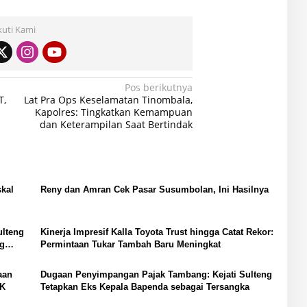
kuti Kami
Pos berikutnya
T,
Lat Pra Ops Keselamatan Tinombala,
Kapolres: Tingkatkan Kemampuan
dan Keterampilan Saat Bertindak
skal
Reny dan Amran Cek Pasar Susumbolan, Ini Hasilnya
ulteng
Kinerja Impresif Kalla Toyota Trust hingga Catat Rekor:
ng
Permintaan Tukar Tambah Baru Meningkat
aan
Dugaan Penyimpangan Pajak Tambang: Kejati Sulteng
TK
Tetapkan Eks Kepala Bapenda sebagai Tersangka