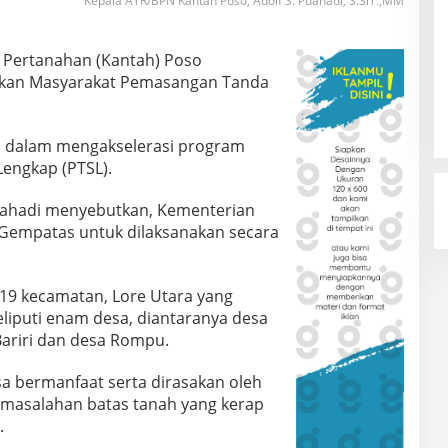
Kepala ATR/BPN Kantah Poso, Adolf S. Puahadi, S.SiT.,MM
 Pertanahan (Kantah) Poso
kan Masyarakat Pemasangan Tanda
ya dalam mengakselerasi program
Lengkap (PTSL).
Puahadi menyebutkan, Kementerian
Gempatas untuk dilaksanakan secara
 19 kecamatan, Lore Utara yang
liputi enam desa, diantaranya desa
Bariri dan desa Rompu.
sa bermanfaat serta dirasakan oleh
rmasalahan batas tanah yang kerap
.