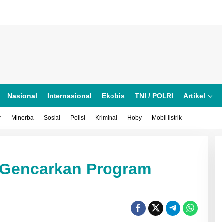
Nasional
Internasional
Ekobis
TNI / POLRI
Artikel
r
Minerba
Sosial
Polisi
Kriminal
Hoby
Mobil listrik
 Gencarkan Program
an
as