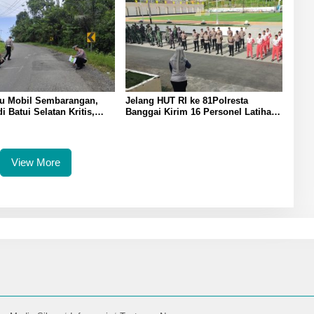
tu Mobil Sembarangan,
Jelang HUT RI ke 81Polresta
i Batui Selatan Kritis,
Banggai Kirim 16 Personel Latihan
kukan Olah TKP
Gabungan Paskibraka
View More