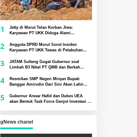
1
Jetty di Morut Telan Korban Jiwa:
Karyawan PT UKK Diduga Alami
Kecelakaan Kerja
2
Anggota DPRD Morut Sorot Insiden
Karyawan PT UKK Tewas di Pelabuhan
Jetty
3
JATAM Sulteng Gugat Gubernur soal
Limbah B3 Nikel PT QMB dan Berkah
Morowali Sejahtera
4
Resmikan SMP Negeri Mirqan Bupati
Banggai Amirudin Dari Sini Akan Lahir
Generasi Unggul Penentu Masa Depan
5
Daerah
Gubernur Anwar Hafid dan Dubes UEA
akan Bentuk Task Force Genjot Investasi di
Sulteng
gNews chanel