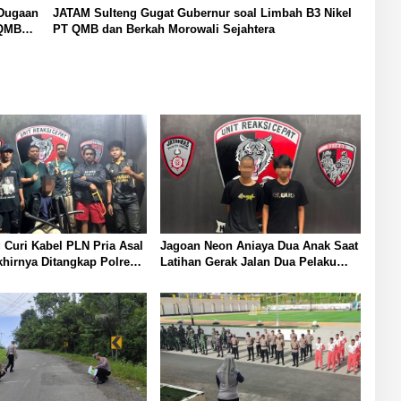
 Dugaan
JATAM Sulteng Gugat Gubernur soal Limbah B3 Nikel
 QMB
PT QMB dan Berkah Morowali Sejahtera
 Curi Kabel PLN Pria Asal
Jagoan Neon Aniaya Dua Anak Saat
irnya Ditangkap Polresta
Latihan Gerak Jalan Dua Pelaku
Diamankan Polresta Banggai