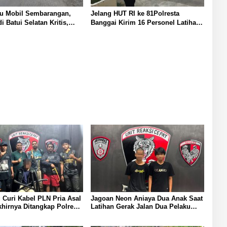
tu Mobil Sembarangan,
Jelang HUT RI ke 81Polresta
i Batui Selatan Kritis,
Banggai Kirim 16 Personel Latihan
kukan Olah TKP
Gabungan Paskibraka
 Curi Kabel PLN Pria Asal
Jagoan Neon Aniaya Dua Anak Saat
irnya Ditangkap Polresta
Latihan Gerak Jalan Dua Pelaku
Diamankan Polresta Banggai