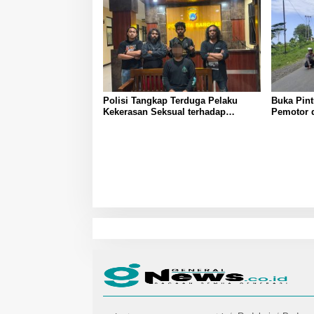
Polisi Tangkap Terduga Pelaku
Buka Pin
Kekerasan Seksual terhadap
Pemotor d
Remaja Putri di Luwuk
Polisi La