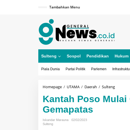
Lewati
ke
Tambahkan Menu
konten
Sulteng
Sospol
Pendidikan
Hukum
Piala Dunia
Partai Politik
Parlemen
Infrastruktu
Kantah
Homepage
/
UTAMA
/
Daerah
/
Sulteng
Poso
Kantah Poso Mulai
Mulai
Gencark
Gemapatas
Program
Gemapat
Iskandar Marauna
02/02/2023
Sulteng