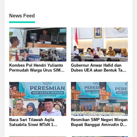
News Feed
Kombes Pol Hendri Yulianto
Gubernur Anwar Hafid dan
Permudah Warga Urus SIM
Dubes UEA akan Bentuk Task
Satlantas Polresta Banggai
Force Genjot Investasi di
Hadirkan Layanan SIM
Sulteng
Keliling di Toili dan Batui
Baca Sari Tilawah Aqila
Resmikan SMP Negeri Mirqan
Salsabila Siswi MTsN 1
Bupati Banggai Amirudin Dari
Banggai Raih Uang
Sini Akan Lahir Generasi
Pembinaan Jamil Hasyim
Unggul Penentu Masa Depan