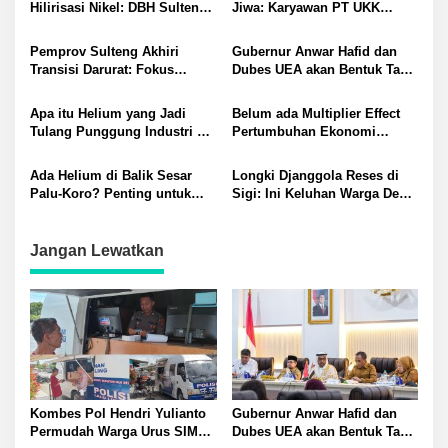
Hilirisasi Nikel: DBH Sulteng
Jiwa: Karyawan PT UKK
Terancam Hilang?
Diduga Alami Kecelakaan
Kerja
Pemprov Sulteng Akhiri
Gubernur Anwar Hafid dan
Transisi Darurat: Fokus
Dubes UEA akan Bentuk Task
Percepatan Pemulihan
Force Genjot Investasi di
Pascagempa di Sigi
Sulteng
Apa itu Helium yang Jadi
Belum ada Multiplier Effect
Tulang Punggung Industri AI
Pertumbuhan Ekonomi
dan Kesehatan? Potensinya
Sulteng: Pemda Didorong
di Sesar Palu-Koro
Bangun Rantai Pasok Industri
Ada Helium di Balik Sesar
Longki Djanggola Reses di
Lokal
Palu-Koro? Penting untuk
Sigi: Ini Keluhan Warga Desa
Pembuatan AI
Bangga, Air Bersih hingga
Sertifikat
Jangan Lewatkan
Kombes Pol Hendri Yulianto
Gubernur Anwar Hafid dan
Permudah Warga Urus SIM
Dubes UEA akan Bentuk Task