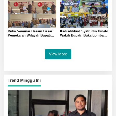
Diberangkatkan Umrah Saat
Daerah
Peresmian SMP Negeri
Mirqan
Buka Seminar Desain Besar
Kadisdikbud Syafrudin Hinelo
Pemekaran Wilayah Bupati
Wakili Bupati Buka Lomba
Banggai Amirudin Tegaskan
Rangking 1 Tingkat
Pentingnya Landasan Ilmiah
Kabupaten Banggai Diikuti
Penataan Daerah
Perwakilan 24 Kecamatan
View More
Trend Minggu Ini