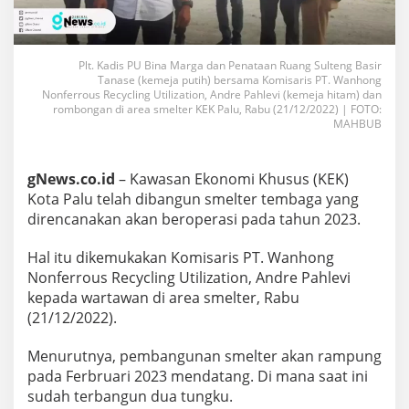
Plt. Kadis PU Bina Marga dan Penataan Ruang Sulteng Basir
Tanase (kemeja putih) bersama Komisaris PT. Wanhong
Nonferrous Recycling Utilization, Andre Pahlevi (kemeja hitam) dan
rombongan di area smelter KEK Palu, Rabu (21/12/2022) | FOTO:
MAHBUB
gNews.co.id
– Kawasan Ekonomi Khusus (KEK)
Kota Palu telah dibangun smelter tembaga yang
direncanakan akan beroperasi pada tahun 2023.
Hal itu dikemukakan Komisaris PT. Wanhong
Nonferrous Recycling Utilization, Andre Pahlevi
kepada wartawan di area smelter, Rabu
(21/12/2022).
Menurutnya, pembangunan smelter akan rampung
pada Ferbruari 2023 mendatang. Di mana saat ini
sudah terbangun dua tungku.