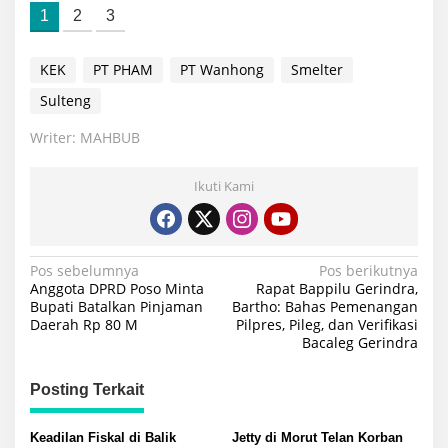
1
2
3
KEK
PT PHAM
PT Wanhong
Smelter
Sulteng
Writer: MAHBUB
Ikuti Kami
Navigasi
Pos sebelumnya
Pos berikutnya
Anggota DPRD Poso Minta
Rapat Bappilu Gerindra,
pos
Bupati Batalkan Pinjaman
Bartho: Bahas Pemenangan
Daerah Rp 80 M
Pilpres, Pileg, dan Verifikasi
Bacaleg Gerindra
Posting Terkait
Keadilan Fiskal di Balik
Jetty di Morut Telan Korban