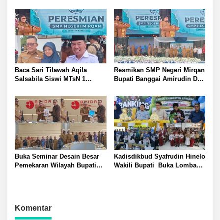
Satlantas Polresta Banggai
Force Genjot Investasi di
Hadirkan Layanan SIM
Sulteng
Keliling di Toili dan Batui
Baca Sari Tilawah Aqila
Resmikan SMP Negeri Mirqan
Salsabila Siswi MTsN 1
Bupati Banggai Amirudin Dari
Banggai Raih Uang
Sini Akan Lahir Generasi
Pembinaan Jamil Hasyim
Unggul Penentu Masa Depan
Diberangkatkan Umrah Saat
Daerah
Peresmian SMP Negeri
Mirqan
Buka Seminar Desain Besar
Kadisdikbud Syafrudin Hinelo
Pemekaran Wilayah Bupati
Wakili Bupati Buka Lomba
Banggai Amirudin Tegaskan
Rangking 1 Tingkat
Pentingnya Landasan Ilmiah
Kabupaten Banggai Diikuti
Penataan Daerah
Perwakilan 24 Kecamatan
Komentar