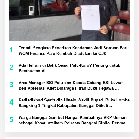
1
Terjadi Sengketa Penarikan Kendaraan Jadi Sorotan Baru
WOM Finance Palu Kembali Diadukan ke OJK
2
Ada Helium di Balik Sesar Palu-Koro? Penting untuk
Pembuatan AI
3
Area Manager BSI Palu dan Kepala Cabang BSI Luwuk
Beri Apresiasi Atlet Binaraga Fitrah Bukti Pegawai
Berprestasi di Tingkat Nasional
4
Kadisdikbud Syafrudin Hinelo Wakili Bupati Buka Lomba
Rangking 1 Tingkat Kabupaten Banggai Diikuti
Perwakilan 24 Kecamatan
5
Warga Banggai Sambut Hangat Kembalinya AKP Usman
sebagai Kasat Intelkam Polresta Banggai Dinilai Perkuat
Sinergi Kamtibmas