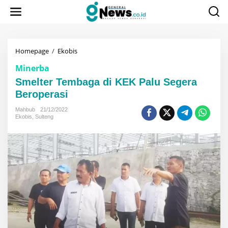
Lewati
ke
konten
Smelter
Homepage
/
Ekobis
Tembaga
Minerba
di
KEK
Smelter Tembaga di KEK Palu Segera
Palu
Beroperasi
Segera
Beroperasi
Mahbub
21/12/2022
Ekobis
,
Sulteng