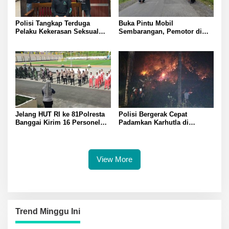
Polisi Tangkap Terduga
Buka Pintu Mobil
Pelaku Kekerasan Seksual
Sembarangan, Pemotor di
terhadap Remaja Putri di
Batui Selatan Kritis, Polisi
Luwuk
Lakukan Olah TKP
Jelang HUT RI ke 81Polresta
Polisi Bergerak Cepat
Banggai Kirim 16 Personel
Padamkan Karhutla di
Latihan Gabungan Paskibraka
Pegunungan Toipan Tiga
Titik Api Hanguskan 32
Pohon Kelapa
View More
Trend Minggu Ini