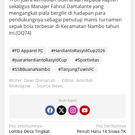
sekaligus Manajer Fahrul Damalante yang
mengangkat piala bergilir di hadapan para
pendukungnya sebagai penutup manis turnamen
sepak bola terbesar di Kecamatan Nambo tahun
ini.(DQ74)
#FD Apparel FC
#HardiantoRasyidCup2026
#JuaraHardiantoRasyidCup
#Sportivitas
#SSBBuanaNambo
#TanjungTuwisFC
Writer: Dewi Qomariah
Editor: Amrillah
Mokoagow
Source News
Ikuti Kami
Navigasi
Pos sebelumnya
Pos berikutnya
Lomba Desa Tingkat
Penuh Haru 14 Siswa TK