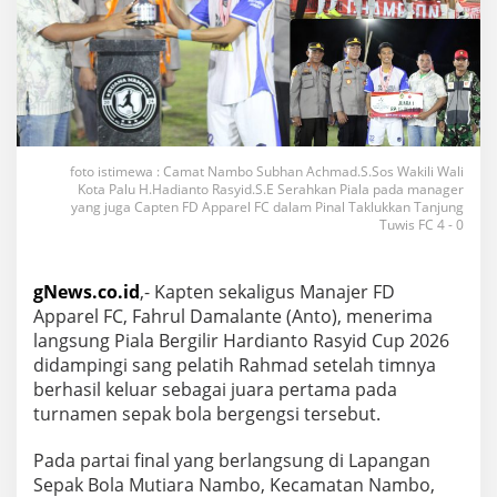
foto istimewa : Camat Nambo Subhan Achmad.S.Sos Wakili Wali
Kota Palu H.Hadianto Rasyid.S.E Serahkan Piala pada manager
yang juga Capten FD Apparel FC dalam Pinal Taklukkan Tanjung
Tuwis FC 4 - 0
gNews.co.id
,- Kapten sekaligus Manajer FD
Apparel FC, Fahrul Damalante (Anto), menerima
langsung Piala Bergilir Hardianto Rasyid Cup 2026
didampingi sang pelatih Rahmad setelah timnya
berhasil keluar sebagai juara pertama pada
turnamen sepak bola bergengsi tersebut.
Pada partai final yang berlangsung di Lapangan
Sepak Bola Mutiara Nambo, Kecamatan Nambo,