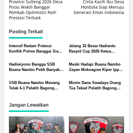
pos
Provinsi Sulteng 2026 Desa
Cinta Kasih Ibu Desa
Pisou Wakili Banggai
Honbola Siap Menuju
Pemkab Optimistis Raih
Generasi Emas Indonesia
Prestasi Terbaik
Posting Terkait
Intensif Redam Potensi
Jelang 32 Besar Hadianto
Konflik Polres Banggai Siap
Rasyid Cup 2026 Ketua
Amankan Hardianto Rasyid
Panitia Tegaskan Evaluasi
Cup 2026
dan Tambah Keamanan
Hadiwiyono Bangga SSB
Meski Hadapi Buana Nambo
Buana Nambo Petik Banyak
Zayan Mokoagow Kiper Ippot
Pelajaran dari Tur Perdana
Tapa Berdarah Luwuk Tuai
Main Malam di Gorontalo
Pujian Pelatih Bagong
SSB Buana Nambo Menang
Minim Dana Swadaya Orang
Telak 6-1 Pelatih Bagong
Tua Tekad Pelatih Bagong
Tegaskan Latihan Tetap
Bawa SSB Buana Nambo Uji
Ditingkatkan
Tanding ke Gorontalo
Jangan Lewatkan