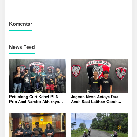
Latihan Gabungan Paskibraka
Pegunungan Toipan Tiga
Titik Api Hanguskan 32
Pohon Kelapa
Komentar
News Feed
Petualang Curi Kabel PLN
Jagoan Neon Aniaya Dua
Pria Asal Nambo Akhirnya
Anak Saat Latihan Gerak
Ditangkap Polresta Banggai
Jalan Dua Pelaku Diamankan
Polresta Banggai