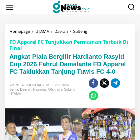
Lewati
ke
konten
Angkat
Homepage
/
UTAMA
/
Daerah
/
Sulteng
Piala
FD Apparel FC Tunjukkan Permainan Terbaik Di
Bergilir
Final
Hardianto
Rasyid
Angkat Piala Bergilir Hardianto Rasyid
Cup
Cup 2026 Fahrul Damalante FD Apparel
2026
Fahrul
FC Taklukkan Tanjung Tuwis FC 4-0
Damalante
FD
AMRILLAH MOKOAGOW
15/06/2026
Apparel
Berita
,
Daerah
,
Nasional
,
Olahraga
,
Sulteng
,
FC
UTAMA
Taklukkan
Tanjung
Tuwis
FC
4-
0