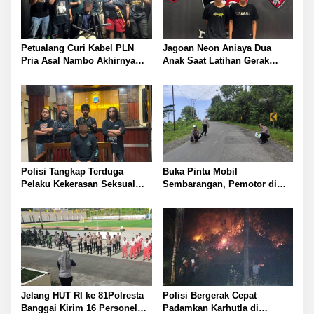
Petualang Curi Kabel PLN
Jagoan Neon Aniaya Dua
Pria Asal Nambo Akhirnya
Anak Saat Latihan Gerak
Ditangkap Polresta Banggai
Jalan Dua Pelaku Diamankan
Polresta Banggai
Polisi Tangkap Terduga
Buka Pintu Mobil
Pelaku Kekerasan Seksual
Sembarangan, Pemotor di
terhadap Remaja Putri di
Batui Selatan Kritis, Polisi
Luwuk
Lakukan Olah TKP
Jelang HUT RI ke 81Polresta
Polisi Bergerak Cepat
Banggai Kirim 16 Personel
Padamkan Karhutla di