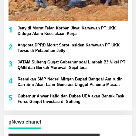
1
Jetty di Morut Telan Korban Jiwa: Karyawan PT UKK
Diduga Alami Kecelakaan Kerja
2
Anggota DPRD Morut Sorot Insiden Karyawan PT UKK
Tewas di Pelabuhan Jetty
3
JATAM Sulteng Gugat Gubernur soal Limbah B3 Nikel PT
QMB dan Berkah Morowali Sejahtera
4
Resmikan SMP Negeri Mirqan Bupati Banggai Amirudin
Dari Sini Akan Lahir Generasi Unggul Penentu Masa
Depan Daerah
5
Gubernur Anwar Hafid dan Dubes UEA akan Bentuk Task
Force Genjot Investasi di Sulteng
gNews chanel