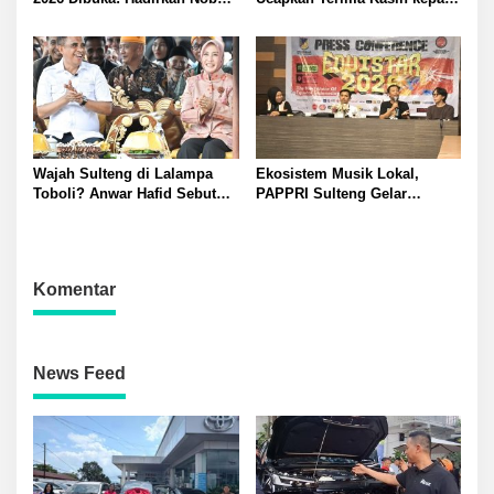
Semifinal Piala Dunia dan
CEO Borneo Flasher
Hiburan Meriah di Palu
Indonesia
Wajah Sulteng di Lalampa
Ekosistem Musik Lokal,
Toboli? Anwar Hafid Sebut
PAPPRI Sulteng Gelar
Wisata Kuliner yang Nyaman
Equistar 2026: 12 Finalis
Berebut Juara
Komentar
News Feed