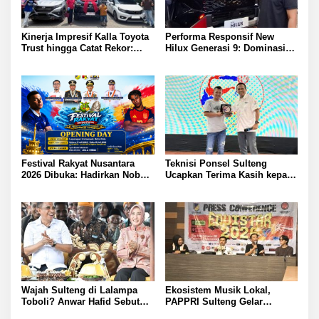
Kinerja Impresif Kalla Toyota
Performa Responsif New
Trust hingga Catat Rekor:
Hilux Generasi 9: Dominasi
Permintaan Tukar Tambah
dan Reputasi Toyota Makin
Baru Meningkat
Kuat
Festival Rakyat Nusantara
Teknisi Ponsel Sulteng
2026 Dibuka: Hadirkan Nobar
Ucapkan Terima Kasih kepada
Semifinal Piala Dunia dan
CEO Borneo Flasher
Hiburan Meriah di Palu
Indonesia
Wajah Sulteng di Lalampa
Ekosistem Musik Lokal,
Toboli? Anwar Hafid Sebut
PAPPRI Sulteng Gelar
Wisata Kuliner yang Nyaman
Equistar 2026: 12 Finalis