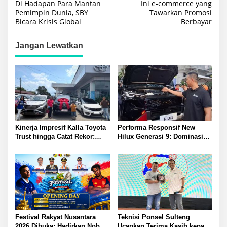
Di Hadapan Para Mantan
Ini e-commerce yang
pos
Pemimpin Dunia, SBY
Tawarkan Promosi
Bicara Krisis Global
Berbayar
Jangan Lewatkan
Kinerja Impresif Kalla Toyota
Performa Responsif New
Trust hingga Catat Rekor:
Hilux Generasi 9: Dominasi
Permintaan Tukar Tambah
dan Reputasi Toyota Makin
Baru Meningkat
Kuat
Festival Rakyat Nusantara
Teknisi Ponsel Sulteng
2026 Dibuka: Hadirkan Nobar
Ucapkan Terima Kasih kepada