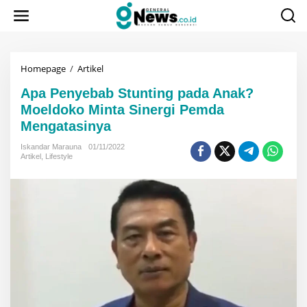
Lewati
ke
konten
Apa
Homepage
/
Artikel
Penyebab
Apa Penyebab Stunting pada Anak?
Stunting
pada
Moeldoko Minta Sinergi Pemda
Anak?
Mengatasinya
Moeldoko
Minta
Iskandar Marauna
01/11/2022
Sinergi
Artikel
,
Lifestyle
Pemda
Mengatasinya