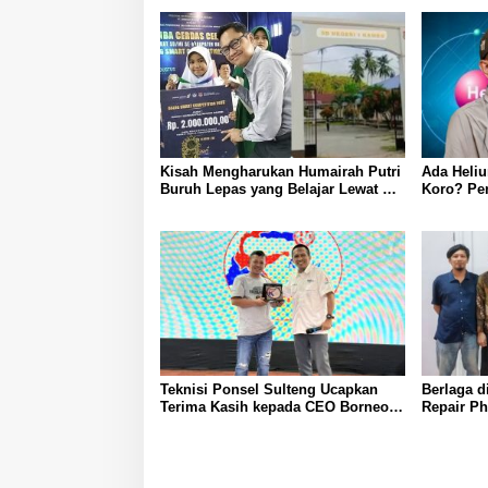
Kisah Mengharukan Humairah Putri
Ada Heliu
Buruh Lepas yang Belajar Lewat HP
Koro? Pe
hingga Meraih Juara II Pidato
Bahasa Inggris
Teknisi Ponsel Sulteng Ucapkan
Berlaga d
Terima Kasih kepada CEO Borneo
Repair Ph
Flasher Indonesia
Lepas Agi
Nama Sul