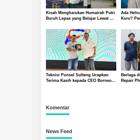
Kisah Mengharukan Humairah Putri
Ada Heliu
Buruh Lepas yang Belajar Lewat HP
Koro? Pe
hingga Meraih Juara II Pidato
Bahasa Inggris
Teknisi Ponsel Sulteng Ucapkan
Berlaga d
Terima Kasih kepada CEO Borneo
Repair Ph
Flasher Indonesia
Lepas Agi
Nama Sul
Komentar
News Feed