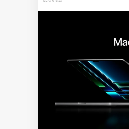
Tekno & Sains
M2
Max