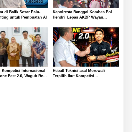
m di Balik Sesar Palu-
Kapolresta Banggai Kombes Pol
nting untuk Pembuatan AI
Hendri Lepas AKBP Wayan
Wayracana dengan Tradisi Pedang
Pora Dipopong Menuju Kendaraan
i Kompetisi Internasional
Hebat! Teknisi asal Morowali
one Fest 2.0, Wagub Reny
Terpilih Ikut Kompetisi
t ke Malaysia: Harumkan
Internasional di Malaysia, Gubernur
teng
Anwar Hafid: Saya Siap Fasilitasi
Studi ke China