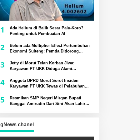
1
Ada Helium di Balik Sesar Palu-Koro?
Penting untuk Pembuatan AI
2
Belum ada Multiplier Effect Pertumbuhan
Ekonomi Sulteng: Pemda Didorong
Bangun Rantai Pasok Industri Lokal
3
Jetty di Morut Telan Korban Jiwa:
Karyawan PT UKK Diduga Alami
Kecelakaan Kerja
4
Anggota DPRD Morut Sorot Insiden
Karyawan PT UKK Tewas di Pelabuhan
Jetty
5
Resmikan SMP Negeri Mirqan Bupati
Banggai Amirudin Dari Sini Akan Lahir
Generasi Unggul Penentu Masa Depan
Daerah
gNews chanel