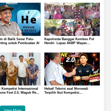
m di Balik Sesar Palu-
Kapolresta Banggai Kombes Pol
nting untuk Pembuatan AI
Hendri Lepas AKBP Wayan
Wayracana dengan Tradisi Pedang
Pora Dipopong Menuju Kendaraan
i Kompetisi Internasional
Hebat! Teknisi asal Morowali
one Fest 2.0, Wagub Reny
Terpilih Ikut Kompetisi
t ke Malaysia: Harumkan
Internasional di Malaysia, Gubernur
teng
Anwar Hafid: Saya Siap Fasilitasi
Studi ke China
View More