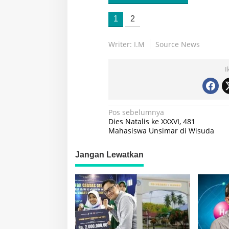
1
2
Writer: I.M
Source News
I
Navigasi
Pos sebelumnya
Dies Natalis ke XXXVI, 481
pos
Mahasiswa Unsimar di Wisuda
Jangan Lewatkan