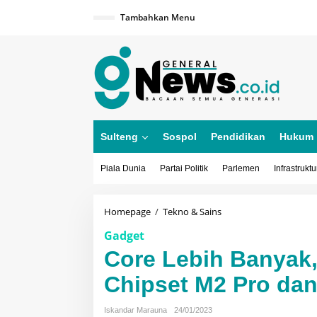
Lewati
ke
Tambahkan Menu
konten
Sulteng
Sospol
Pendidikan
Hukum
Piala Dunia
Partai Politik
Parlemen
Infrastruktu
Core
Homepage
/
Tekno & Sains
Lebih
Gadget
Banyak,
Apple
Core Lebih Banyak,
Perkenalkan
Chipset
Chipset M2 Pro da
M2
Pro
Iskandar Marauna
24/01/2023
dan