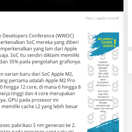
Foto | apple.com/id/
e Developers Conference (WWDC)
erkenalkan SoC mereka yang diberi
mperkenalkan yang lain dari Apple
aja. SoC itu sendiri diklaim memiliki
 dan 35% pada pengolahan grafisnya.
 varian baru dari SoC Apple M2,
 Yang pertama adalah Apple M2 Pro
0 hingga 12 core, di mana 6 hingga 8
nerja tinggi dan 4 core merupakan
aya. GPU pada prosesor ini
 memiliki cache L2 yang lebih besar
ses pabrikasi 5 nm generasi ke 2.
sistor pada prosesor yang satu ini,