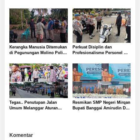
Latihan Gabungan Paskibraka
Pegunungan Toipan Tiga
Titik Api Hanguskan 32
Pohon Kelapa
Kerangka Manusia Ditemukan
Perkuat Disiplin dan
di Pegunungan Molino Polisi
Profesionalisme Personel
Selidiki Penyebab Kematian
Propam Polda Sulteng Gelar
Gaktibplin di Polresta
Banggai
Tegas.. Penutupan Jalan
Resmikan SMP Negeri Mirqan
Umum Melanggar Aturan
Bupati Banggai Amirudin Dari
Kapolsek Batui IPTU Teguh
Sini Akan Lahir Generasi
Pimpin Pembukaan Paksa
Unggul Penentu Masa Depan
Palang di Desa Lamo Silakan
Daerah
Suarakan Aspirasi Jangan
Komentar
Ganggu Jalan Umum