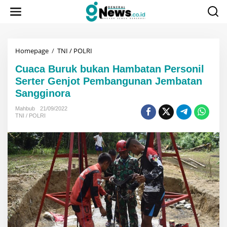
Lewati
ke
konten
Cuaca
Homepage
/
TNI / POLRI
Buruk
Cuaca Buruk bukan Hambatan Personil
bukan
Hambatan
Serter Genjot Pembangunan Jembatan
Personil
Sangginora
Serter
Genjot
Mahbub
21/09/2022
Pembangunan
TNI / POLRI
Jembatan
Sangginora