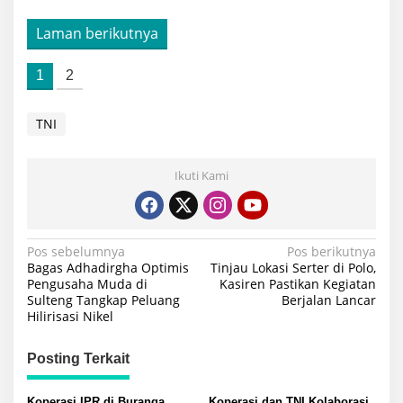
Laman berikutnya
1
2
TNI
Ikuti Kami
Navigasi
Pos sebelumnya
Pos berikutnya
Bagas Adhadirgha Optimis
Tinjau Lokasi Serter di Polo,
pos
Pengusaha Muda di
Kasiren Pastikan Kegiatan
Sulteng Tangkap Peluang
Berjalan Lancar
Hilirisasi Nikel
Posting Terkait
Koperasi IPR di Buranga
Koperasi dan TNI Kolaborasi