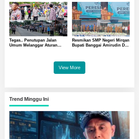
Banggai
Tegas.. Penutupan Jalan
Resmikan SMP Negeri Mirqan
Umum Melanggar Aturan
Bupati Banggai Amirudin Dari
Kapolsek Batui IPTU Teguh
Sini Akan Lahir Generasi
Pimpin Pembukaan Paksa
Unggul Penentu Masa Depan
Palang di Desa Lamo Silakan
Daerah
Suarakan Aspirasi Jangan
View More
Ganggu Jalan Umum
Trend Minggu Ini