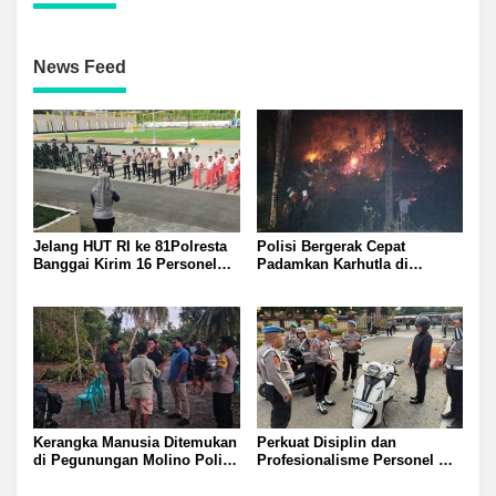
News Feed
Jelang HUT RI ke 81Polresta
Polisi Bergerak Cepat
Banggai Kirim 16 Personel
Padamkan Karhutla di
Latihan Gabungan Paskibraka
Pegunungan Toipan Tiga
Titik Api Hanguskan 32
Pohon Kelapa
Kerangka Manusia Ditemukan
Perkuat Disiplin dan
di Pegunungan Molino Polisi
Profesionalisme Personel
Selidiki Penyebab Kematian
Propam Polda Sulteng Gelar
Gaktibplin di Polresta