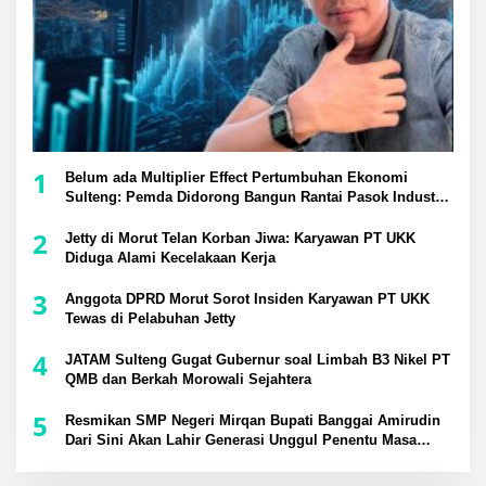
1
Belum ada Multiplier Effect Pertumbuhan Ekonomi
Sulteng: Pemda Didorong Bangun Rantai Pasok Industri
Lokal
2
Jetty di Morut Telan Korban Jiwa: Karyawan PT UKK
Diduga Alami Kecelakaan Kerja
3
Anggota DPRD Morut Sorot Insiden Karyawan PT UKK
Tewas di Pelabuhan Jetty
4
JATAM Sulteng Gugat Gubernur soal Limbah B3 Nikel PT
QMB dan Berkah Morowali Sejahtera
5
Resmikan SMP Negeri Mirqan Bupati Banggai Amirudin
Dari Sini Akan Lahir Generasi Unggul Penentu Masa
Depan Daerah