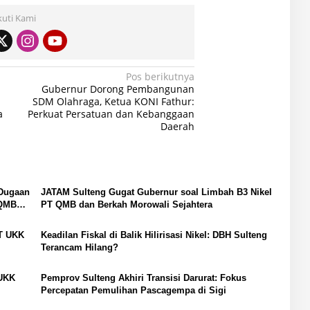
kuti Kami
Pos berikutnya
Gubernur Dorong Pembangunan
SDM Olahraga, Ketua KONI Fathur:
a
Perkuat Persatuan dan Kebanggaan
Daerah
 Dugaan
JATAM Sulteng Gugat Gubernur soal Limbah B3 Nikel
 QMB
PT QMB dan Berkah Morowali Sejahtera
T UKK
Keadilan Fiskal di Balik Hilirisasi Nikel: DBH Sulteng
Terancam Hilang?
 UKK
Pemprov Sulteng Akhiri Transisi Darurat: Fokus
Percepatan Pemulihan Pascagempa di Sigi