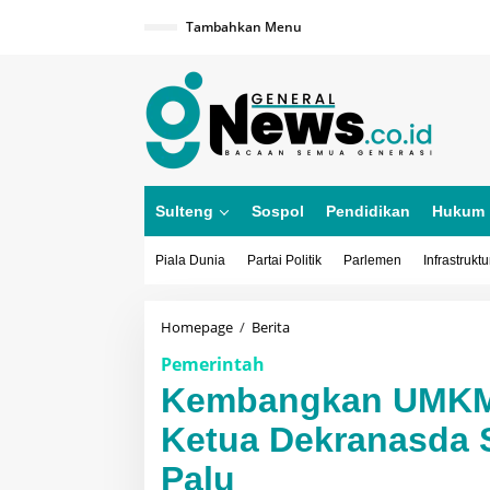
Lewati
ke
Tambahkan Menu
konten
Sulteng
Sospol
Pendidikan
Hukum
Piala Dunia
Partai Politik
Parlemen
Infrastruktu
Kembangkan
Homepage
/
Berita
UMKM
Pemerintah
Wastra
dan
Kembangkan UMKM 
Barista,
Ketua
Ketua Dekranasda S
Dekranasda
Sulteng
Palu
Buka