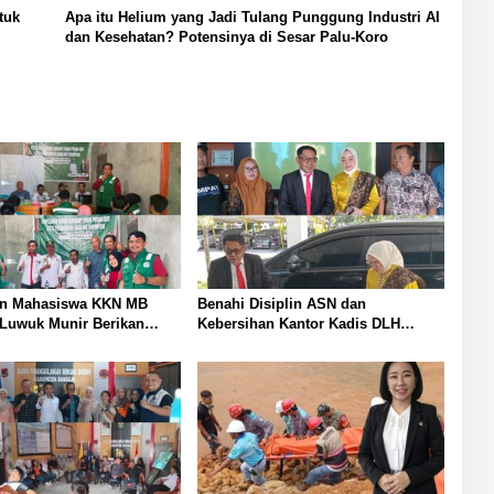
tuk
Apa itu Helium yang Jadi Tulang Punggung Industri AI
dan Kesehatan? Potensinya di Sesar Palu-Koro
an Mahasiswa KKN MB
Benahi Disiplin ASN dan
Luwuk Munir Berikan
Kebersihan Kantor Kadis DLH
an Hukum di Desa Lontos
Banggai Andi Rustam Pettasiri
an Kesadaran Hukum
Siapkan Nomor Unit Reaksi Cepat
at
Penanganan Sampah