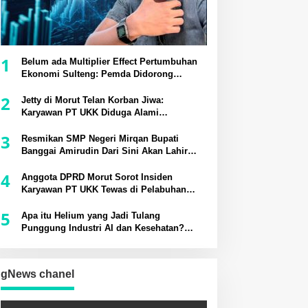
1
Belum ada Multiplier Effect Pertumbuhan
Ekonomi Sulteng: Pemda Didorong
Bangun Rantai Pasok Industri Lokal
2
Jetty di Morut Telan Korban Jiwa:
Karyawan PT UKK Diduga Alami
Kecelakaan Kerja
3
Resmikan SMP Negeri Mirqan Bupati
Banggai Amirudin Dari Sini Akan Lahir
Generasi Unggul Penentu Masa Depan
4
Daerah
Anggota DPRD Morut Sorot Insiden
Karyawan PT UKK Tewas di Pelabuhan
Jetty
5
Apa itu Helium yang Jadi Tulang
Punggung Industri AI dan Kesehatan?
Potensinya di Sesar Palu-Koro
gNews chanel