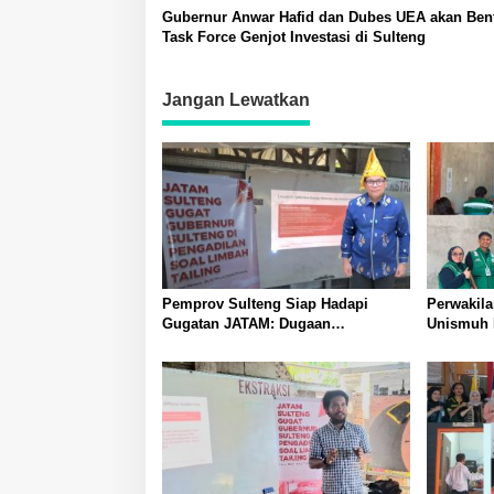
Gubernur Anwar Hafid dan Dubes UEA akan Ben
Task Force Genjot Investasi di Sulteng
Jangan Lewatkan
Pemprov Sulteng Siap Hadapi
Perwakil
Gugatan JATAM: Dugaan
Unismuh 
Pelanggaran Lingkungan Akibat
Penyuluh
Limbah B3 PT QMB dan Berkah
Tingkatk
Morowali Sejahtera
Masyarak