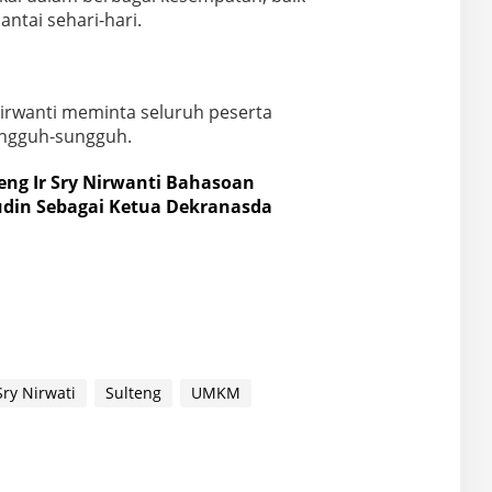
ntai sehari-hari.
irwanti meminta seluruh peserta
ungguh-sungguh.
eng Ir Sry Nirwanti Bahasoan
din Sebagai Ketua Dekranasda
Sry Nirwati
Sulteng
UMKM