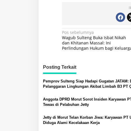
I
Navigasi
Pos sebelumnya
Wagub Sulteng Buka Isbat Nikah
pos
dan Khitanan Massal: Ini
Perlindungan Hukum bagi Keluarg
Posting Terkait
Pemprov Sulteng Siap Hadapi Gugatan JATAM:
Pelanggaran Lingkungan Akibat Limbah B3 PT
dan Berkah Morowali Sejahtera
Anggota DPRD Morut Sorot Insiden Karyawan P
Tewas di Pelabuhan Jetty
Jetty di Morut Telan Korban Jiwa: Karyawan PT
Diduga Alami Kecelakaan Kerja