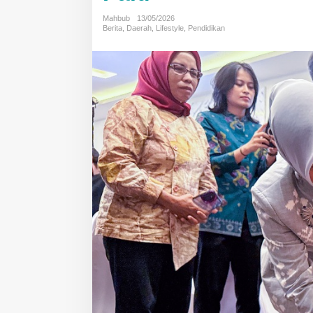
Pelatihan
Mahbub
13/05/2026
di
Berita
,
Daerah
,
Lifestyle
,
Pendidikan
Palu