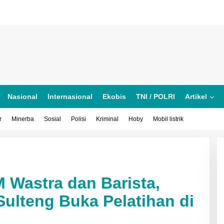
Nasional
Internasional
Ekobis
TNI / POLRI
Artikel
r
Minerba
Sosial
Polisi
Kriminal
Hoby
Mobil listrik
Wastra dan Barista,
ulteng Buka Pelatihan di