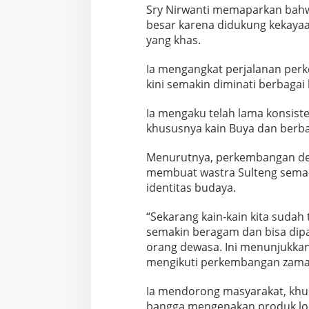
Sry Nirwanti memaparkan bahwa
besar karena didukung kekayaan
yang khas.
Ia mengangkat perjalanan per
kini semakin diminati berbagai
Ia mengaku telah lama konsist
khususnya kain Buya dan berbag
Menurutnya, perkembangan de
membuat wastra Sulteng sema
identitas budaya.
“Sekarang kain-kain kita sudah
semakin beragam dan bisa dipa
orang dewasa. Ini menunjukka
mengikuti perkembangan zaman
Ia mendorong masyarakat, khus
bangga mengenakan produk lok