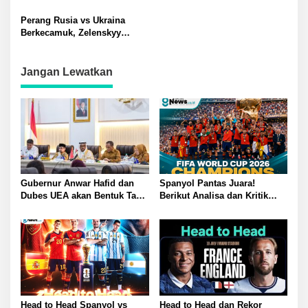
Global
Perang Rusia vs Ukraina
Berkecamuk, Zelenskyy
Dikabarkan Kecelakaan di
Kiev
Jangan Lewatkan
Gubernur Anwar Hafid dan
Spanyol Pantas Juara!
Dubes UEA akan Bentuk Task
Berikut Analisa dan Kritik
Force Genjot Investasi di
Pedas Legenda Sepak Bola
Sulteng
Insiden Ricuh Kekalahan
Argentina
Head to Head Spanyol vs
Head to Head dan Rekor