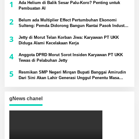
1
Ada Helium di Balik Sesar Palu-Koro? Penting untuk
Pembuatan AI
2
Belum ada Multiplier Effect Pertumbuhan Ekonomi
Sulteng: Pemda Didorong Bangun Rantai Pasok Industri
Lokal
3
Jetty di Morut Telan Korban Jiwa: Karyawan PT UKK
Diduga Alami Kecelakaan Kerja
4
Anggota DPRD Morut Sorot Insiden Karyawan PT UKK
Tewas di Pelabuhan Jetty
5
Resmikan SMP Negeri Mirqan Bupati Banggai Amirudin
Dari Sini Akan Lahir Generasi Unggul Penentu Masa
Depan Daerah
gNews chanel