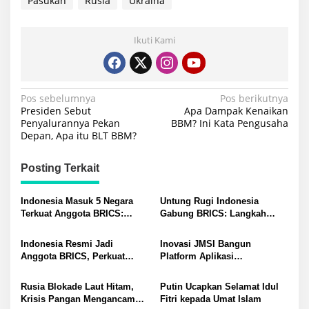
Pasukan
Rusia
Ukraina
Ikuti Kami
Navigasi
Pos sebelumnya
Pos berikutnya
Presiden Sebut
Apa Dampak Kenaikan
pos
Penyalurannya Pekan
BBM? Ini Kata Pengusaha
Depan, Apa itu BLT BBM?
Posting Terkait
Indonesia Masuk 5 Negara
Untung Rugi Indonesia
Terkuat Anggota BRICS:
Gabung BRICS: Langkah
Begini Penilaian Global Fire
Strategis dan Risiko
Power
Mengintai
Indonesia Resmi Jadi
Inovasi JMSI Bangun
Anggota BRICS, Perkuat
Platform Aplikasi
Pengaruh Global
SemuaNews
Rusia Blokade Laut Hitam,
Putin Ucapkan Selamat Idul
Krisis Pangan Mengancam
Fitri kepada Umat Islam