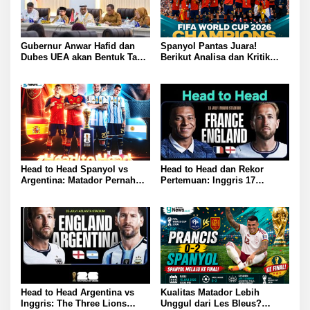
Gubernur Anwar Hafid dan
Spanyol Pantas Juara!
Dubes UEA akan Bentuk Task
Berikut Analisa dan Kritik
Force Genjot Investasi di
Pedas Legenda Sepak Bola
Sulteng
Insiden Ricuh Kekalahan
Argentina
Head to Head Spanyol vs
Head to Head dan Rekor
Argentina: Matador Pernah
Pertemuan: Inggris 17
Bantai La Albiceleste 6-1
Kemenangan, Prancis Hanya
10 Kali Menang
Head to Head Argentina vs
Kualitas Matador Lebih
Inggris: The Three Lions
Unggul dari Les Bleus?