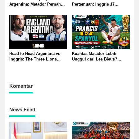
Argentina: Matador Pernah
Pertemuan: Inggris 17
Bantai La Albiceleste 6-1
Kemenangan, Prancis Hanya
10 Kali Menang
Head to Head Argentina vs
Kualitas Matador Lebih
Inggris: The Three Lions
Unggul dari Les Bleus?
Lebih Unggul hingga Bayang-
Berikut Kata Deschamps dan
bayang Perang Malvinas
Pengamat Bola
Komentar
News Feed