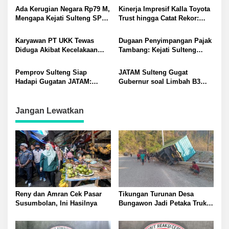
Morowali-Morut
Ada Kerugian Negara Rp79 M,
Kinerja Impresif Kalla Toyota
Mengapa Kejati Sulteng SP3
Trust hingga Catat Rekor:
Kasus PT RAS? Allan Billy
Permintaan Tukar Tambah
Dorong Kejagung Ambil Alih
Baru Meningkat
Karyawan PT UKK Tewas
Dugaan Penyimpangan Pajak
Diduga Akibat Kecelakaan
Tambang: Kejati Sulteng
Kerja Meninggalkan Istri dan
Tetapkan Eks Kepala Bapenda
Anak yang Masih TK
sebagai Tersangka
Pemprov Sulteng Siap
JATAM Sulteng Gugat
Hadapi Gugatan JATAM:
Gubernur soal Limbah B3
Dugaan Pelanggaran
Nikel PT QMB dan Berkah
Lingkungan Akibat Limbah
Morowali Sejahtera
B3 PT QMB dan Berkah
Jangan Lewatkan
Morowali Sejahtera
Reny dan Amran Cek Pasar
Tikungan Turunan Desa
Susumbolan, Ini Hasilnya
Bungawon Jadi Petaka Truk
Muatan Cangkang Sawit
Terperosok dan Rusak Berat