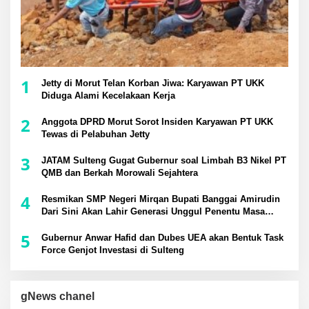
1
Jetty di Morut Telan Korban Jiwa: Karyawan PT UKK
Diduga Alami Kecelakaan Kerja
2
Anggota DPRD Morut Sorot Insiden Karyawan PT UKK
Tewas di Pelabuhan Jetty
3
JATAM Sulteng Gugat Gubernur soal Limbah B3 Nikel PT
QMB dan Berkah Morowali Sejahtera
4
Resmikan SMP Negeri Mirqan Bupati Banggai Amirudin
Dari Sini Akan Lahir Generasi Unggul Penentu Masa
Depan Daerah
5
Gubernur Anwar Hafid dan Dubes UEA akan Bentuk Task
Force Genjot Investasi di Sulteng
gNews chanel