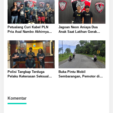
Petualang Curi Kabel PLN
Jagoan Neon Aniaya Dua
Pria Asal Nambo Akhirnya
Anak Saat Latihan Gerak
Ditangkap Polresta Banggai
Jalan Dua Pelaku Diamankan
Polresta Banggai
Polisi Tangkap Terduga
Buka Pintu Mobil
Pelaku Kekerasan Seksual
Sembarangan, Pemotor di
terhadap Remaja Putri di
Batui Selatan Kritis, Polisi
Luwuk
Lakukan Olah TKP
Komentar