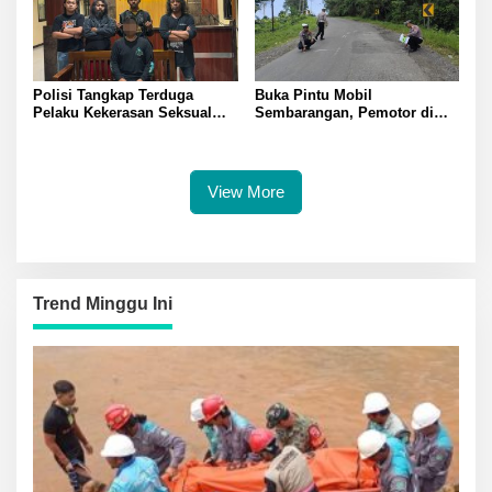
Polisi Tangkap Terduga
Buka Pintu Mobil
Pelaku Kekerasan Seksual
Sembarangan, Pemotor di
terhadap Remaja Putri di
Batui Selatan Kritis, Polisi
Luwuk
Lakukan Olah TKP
View More
Trend Minggu Ini