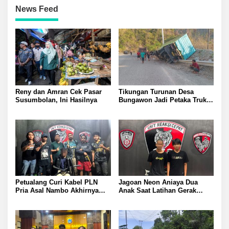
News Feed
Reny dan Amran Cek Pasar
Tikungan Turunan Desa
Susumbolan, Ini Hasilnya
Bungawon Jadi Petaka Truk
Muatan Cangkang Sawit
Terperosok dan Rusak Berat
Petualang Curi Kabel PLN
Jagoan Neon Aniaya Dua
Pria Asal Nambo Akhirnya
Anak Saat Latihan Gerak
Ditangkap Polresta Banggai
Jalan Dua Pelaku Diamankan
Polresta Banggai