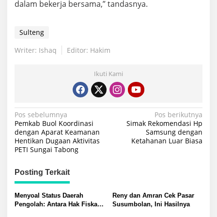
dalam bekerja bersama,” tandasnya.
Sulteng
Writer: Ishaq
Editor: Hakim
Ikuti Kami
Navigasi
Pos sebelumnya
Pos berikutnya
Pemkab Buol Koordinasi
Simak Rekomendasi Hp
pos
dengan Aparat Keamanan
Samsung dengan
Hentikan Dugaan Aktivitas
Ketahanan Luar Biasa
PETI Sungai Tabong
Posting Terkait
Menyoal Status Daerah
Reny dan Amran Cek Pasar
Pengolah: Antara Hak Fiskal
Susumbolan, Ini Hasilnya
dan Distorsi Masalah di