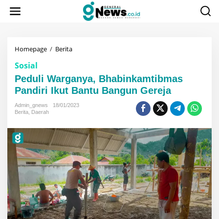
Lewati
ke
konten
Peduli
Homepage
/
Berita
Warganya,
Sosial
Bhabinkamtibmas
Pandiri
Peduli Warganya, Bhabinkamtibmas
Ikut
Pandiri Ikut Bantu Bangun Gereja
Bantu
Bangun
Admin_gnews
18/01/2023
Gereja
Berita
,
Daerah