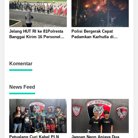
Jelang HUT RI ke 81Polresta
Polisi Bergerak Cepat
Banggai Kirim 16 Personel
Padamkan Karhutla di
Latihan Gabungan Paskibraka
Pegunungan Toipan Tiga
Titik Api Hanguskan 32
Pohon Kelapa
Komentar
News Feed
Petualang Curi Kabel PLN
Jagoan Neon Aniaya Dua