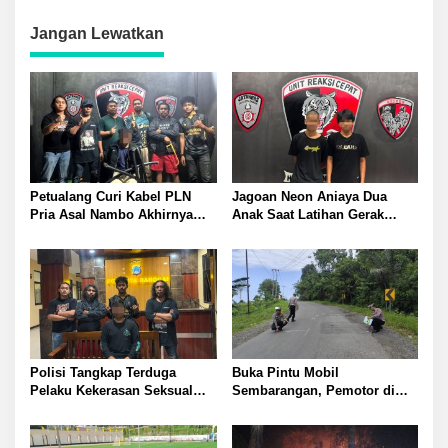
Jangan Lewatkan
Petualang Curi Kabel PLN
Jagoan Neon Aniaya Dua
Pria Asal Nambo Akhirnya
Anak Saat Latihan Gerak
Ditangkap Polresta Banggai
Jalan Dua Pelaku Diamankan
Polresta Banggai
Polisi Tangkap Terduga
Buka Pintu Mobil
Pelaku Kekerasan Seksual
Sembarangan, Pemotor di
terhadap Remaja Putri di
Batui Selatan Kritis, Polisi
Luwuk
Lakukan Olah TKP