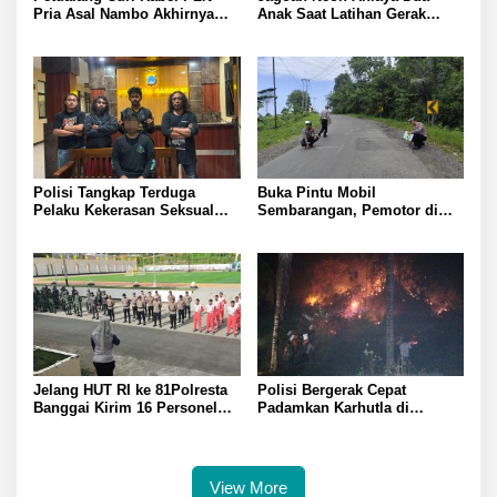
Pria Asal Nambo Akhirnya
Anak Saat Latihan Gerak
Ditangkap Polresta Banggai
Jalan Dua Pelaku Diamankan
Polresta Banggai
Polisi Tangkap Terduga
Buka Pintu Mobil
Pelaku Kekerasan Seksual
Sembarangan, Pemotor di
terhadap Remaja Putri di
Batui Selatan Kritis, Polisi
Luwuk
Lakukan Olah TKP
Jelang HUT RI ke 81Polresta
Polisi Bergerak Cepat
Banggai Kirim 16 Personel
Padamkan Karhutla di
Latihan Gabungan Paskibraka
Pegunungan Toipan Tiga
Titik Api Hanguskan 32
Pohon Kelapa
View More