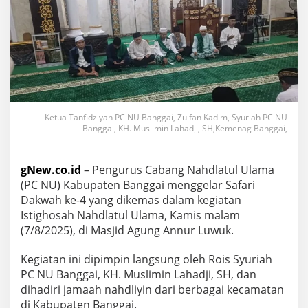
Ketua Tanfidziyah PC NU Banggai, Zulfan Kadim, Syuriah PC NU
Banggai, KH. Muslimin Lahadji, SH,Kemenag Banggai,
gNew.co.id
– Pengurus Cabang Nahdlatul Ulama
(PC NU) Kabupaten Banggai menggelar Safari
Dakwah ke-4 yang dikemas dalam kegiatan
Istighosah Nahdlatul Ulama, Kamis malam
(7/8/2025), di Masjid Agung Annur Luwuk.
Kegiatan ini dipimpin langsung oleh Rois Syuriah
PC NU Banggai, KH. Muslimin Lahadji, SH, dan
dihadiri jamaah nahdliyin dari berbagai kecamatan
di Kabupaten Banggai.