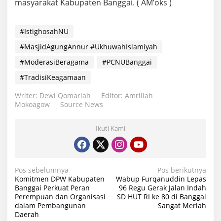
masyarakat Kabupaten Banggai. ( AM’oks )
#IstighosahNU
#MasjidAgungAnnur #UkhuwahIslamiyah
#ModerasiBeragama
#PCNUBanggai
#TradisiKeagamaan
Writer: Dewi Qomariah
Editor: Amrillah
Mokoagow
Source News
Ikuti Kami
Navigasi
Pos sebelumnya
Pos berikutnya
Komitmen DPW Kabupaten
Wabup Furqanuddin Lepas
pos
Banggai Perkuat Peran
96 Regu Gerak Jalan Indah
Perempuan dan Organisasi
SD HUT RI ke 80 di Banggai
dalam Pembangunan
Sangat Meriah
Daerah