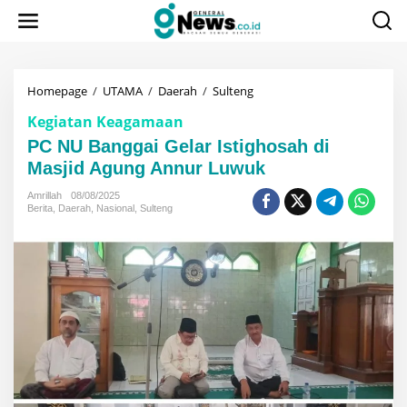
Lewati
ke
konten
PC
Homepage
/
UTAMA
/
Daerah
/
Sulteng
NU
Kegiatan Keagamaan
Banggai
Gelar
PC NU Banggai Gelar Istighosah di
Istighosah
Masjid Agung Annur Luwuk
di
Masjid
Amrillah
08/08/2025
Agung
Berita
,
Daerah
,
Nasional
,
Sulteng
Annur
Luwuk