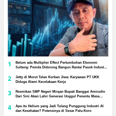
1
Belum ada Multiplier Effect Pertumbuhan Ekonomi
Sulteng: Pemda Didorong Bangun Rantai Pasok Industri
Lokal
2
Jetty di Morut Telan Korban Jiwa: Karyawan PT UKK
Diduga Alami Kecelakaan Kerja
3
Resmikan SMP Negeri Mirqan Bupati Banggai Amirudin
Dari Sini Akan Lahir Generasi Unggul Penentu Masa
Depan Daerah
4
Apa itu Helium yang Jadi Tulang Punggung Industri AI
dan Kesehatan? Potensinya di Sesar Palu-Koro