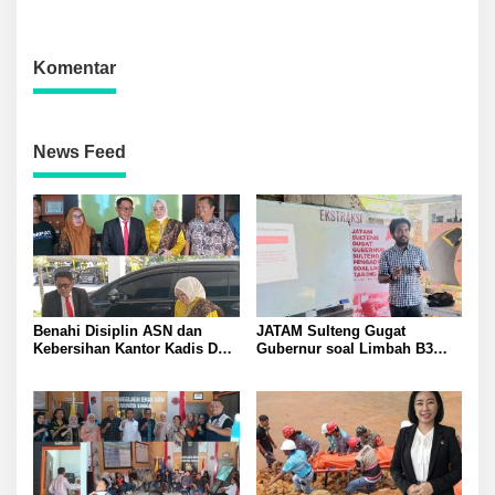
Kerja
Komentar
News Feed
Benahi Disiplin ASN dan
JATAM Sulteng Gugat
Kebersihan Kantor Kadis DLH
Gubernur soal Limbah B3
Banggai Andi Rustam
Nikel PT QMB dan Berkah
Pettasiri Siapkan Nomor Unit
Morowali Sejahtera
Reaksi Cepat Penanganan
Sampah