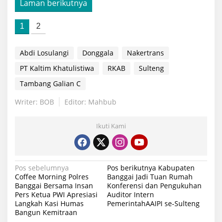
Laman berikutnya
1
2
Abdi Losulangi
Donggala
Nakertrans
PT Kaltim Khatulistiwa
RKAB
Sulteng
Tambang Galian C
Writer: BOB
Editor: Mahbub
Ikuti Kami
Navigasi
Pos sebelumnya
Pos berikutnya
Kabupaten
Coffee Morning Polres
Banggai Jadi Tuan Rumah
pos
Banggai Bersama Insan
Konferensi dan Pengukuhan
Pers Ketua PWI Apresiasi
Auditor Intern
Langkah Kasi Humas
PemerintahAAIPI se-Sulteng
Bangun Kemitraan