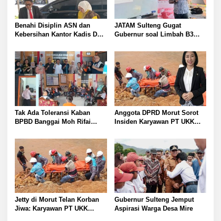
Benahi Disiplin ASN dan
JATAM Sulteng Gugat
Kebersihan Kantor Kadis DLH
Gubernur soal Limbah B3
Banggai Andi Rustam
Nikel PT QMB dan Berkah
Pettasiri Siapkan Nomor Unit
Morowali Sejahtera
Reaksi Cepat Penanganan
Sampah
Tak Ada Toleransi Kaban
Anggota DPRD Morut Sorot
BPBD Banggai Moh Rifai
Insiden Karyawan PT UKK
Mahiwa Tegakkan Disiplin
Tewas di Pelabuhan Jetty
ASN Bentuk Pos Piket Darurat
dan Gaungkan Zero Narkoba
Jetty di Morut Telan Korban
Gubernur Sulteng Jemput
Jiwa: Karyawan PT UKK
Aspirasi Warga Desa Mire
Diduga Alami Kecelakaan