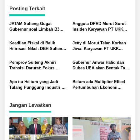
Posting Terkait
JATAM Sulteng Gugat
Anggota DPRD Morut Sorot
Gubernur soal Limbah B3
Insiden Karyawan PT UKK
Nikel PT QMB dan Berkah
Tewas di Pelabuhan Jetty
Morowali Sejahtera
Keadilan Fiskal di Balik
Jetty di Morut Telan Korban
Hilirisasi Nikel: DBH Sulteng
Jiwa: Karyawan PT UKK
Terancam Hilang?
Diduga Alami Kecelakaan
Kerja
Pemprov Sulteng Akhiri
Gubernur Anwar Hafid dan
Transisi Darurat: Fokus
Dubes UEA akan Bentuk Task
Percepatan Pemulihan
Force Genjot Investasi di
Pascagempa di Sigi
Sulteng
Apa itu Helium yang Jadi
Belum ada Multiplier Effect
Tulang Punggung Industri AI
Pertumbuhan Ekonomi
dan Kesehatan? Potensinya
Sulteng: Pemda Didorong
di Sesar Palu-Koro
Bangun Rantai Pasok Industri
Lokal
Jangan Lewatkan