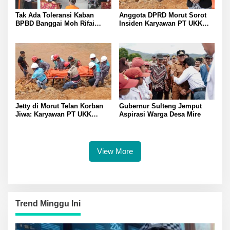
Tak Ada Toleransi Kaban
Anggota DPRD Morut Sorot
BPBD Banggai Moh Rifai
Insiden Karyawan PT UKK
Mahiwa Tegakkan Disiplin
Tewas di Pelabuhan Jetty
ASN Bentuk Pos Piket Darurat
dan Gaungkan Zero Narkoba
Jetty di Morut Telan Korban
Gubernur Sulteng Jemput
Jiwa: Karyawan PT UKK
Aspirasi Warga Desa Mire
Diduga Alami Kecelakaan
Kerja
View More
Trend Minggu Ini