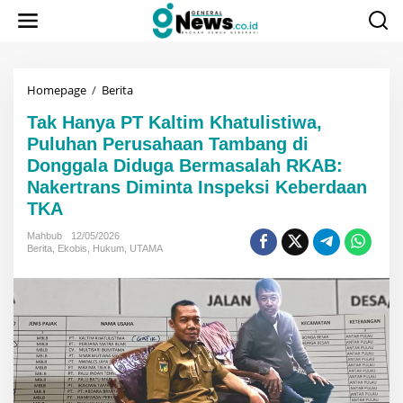
Lewati
ke
konten
Tak
Homepage
/
Berita
Hanya
Tak Hanya PT Kaltim Khatulistiwa,
PT
Kaltim
Puluhan Perusahaan Tambang di
Khatulistiwa,
Donggala Diduga Bermasalah RKAB:
Puluhan
Nakertrans Diminta Inspeksi Keberdaan
Perusahaan
Tambang
TKA
di
Donggala
Mahbub
12/05/2026
Berita
,
Ekobis
,
Hukum
,
UTAMA
Diduga
Bermasalah
RKAB:
Nakertrans
Diminta
Inspeksi
Keberdaan
TKA