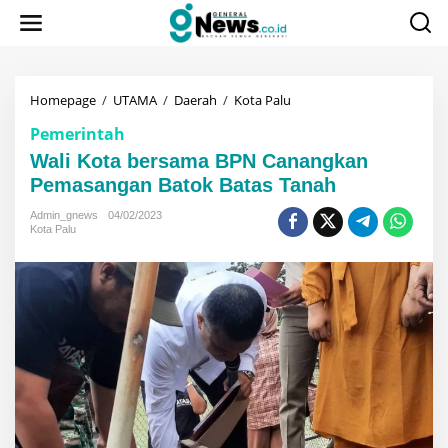
Lewati
ke
konten
Wali
Homepage
/
UTAMA
/
Daerah
/
Kota Palu
Kota
Pemerintah
bersama
BPN
Wali Kota bersama BPN Canangkan
Canangkan
Pemasangan Batok Batas Tanah
Pemasangan
Batok
Admin_gnews
04/02/2023
Batas
Kota Palu
Tanah