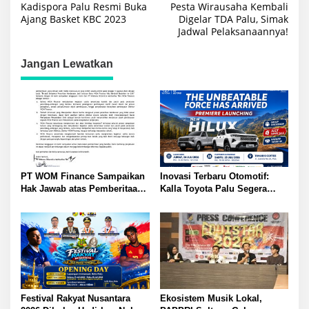
Kadispora Palu Resmi Buka
Pesta Wirausaha Kembali
pos
Ajang Basket KBC 2023
Digelar TDA Palu, Simak
Jadwal Pelaksanaannya!
Jangan Lewatkan
PT WOM Finance Sampaikan
Inovasi Terbaru Otomotif:
Hak Jawab atas Pemberitaan
Kalla Toyota Palu Segera
GNews.co.id Tegaskan
Luncurkan Hilux Double
Penarikan Kendaraan Sesuai
Cabin
Ketentuan
Festival Rakyat Nusantara
Ekosistem Musik Lokal,