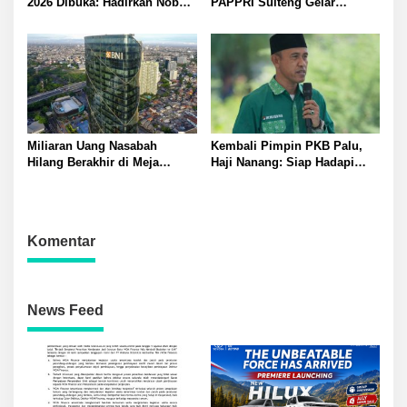
2026 Dibuka: Hadirkan Nobar
PAPPRI Sulteng Gelar
Semifinal Piala Dunia dan
Equistar 2026: 12 Finalis
Hiburan Meriah di Palu
Berebut Juara
Miliaran Uang Nasabah
Kembali Pimpin PKB Palu,
Hilang Berakhir di Meja
Haji Nanang: Siap Hadapi
Kompromi? BNI Kembalikan
Agenda Politik ke Depan
Rp 3 Miliar Lebih
Komentar
News Feed