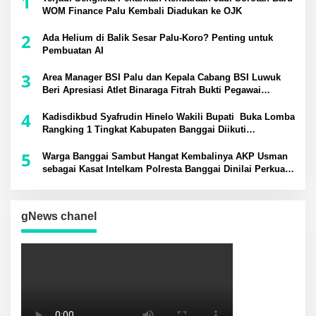
1
WOM Finance Palu Kembali Diadukan ke OJK
2
Ada Helium di Balik Sesar Palu-Koro? Penting untuk
Pembuatan AI
3
Area Manager BSI Palu dan Kepala Cabang BSI Luwuk
Beri Apresiasi Atlet Binaraga Fitrah Bukti Pegawai
Berprestasi di Tingkat Nasional
4
Kadisdikbud Syafrudin Hinelo Wakili Bupati Buka Lomba
Rangking 1 Tingkat Kabupaten Banggai Diikuti
Perwakilan 24 Kecamatan
5
Warga Banggai Sambut Hangat Kembalinya AKP Usman
sebagai Kasat Intelkam Polresta Banggai Dinilai Perkuat
Sinergi Kamtibmas
gNews chanel