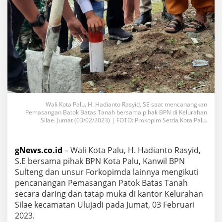
Wali Kota Palu, H. Hadianto Rasyid, SE saat mencanangkan
Pemasangan Batok Batas Tanah bersama pihak BPN di Kelurahan
Silae. Jumat (03/02/2023) | FOTO: Prokopim Setda Kota Palu.
gNews.co.id
– Wali Kota Palu, H. Hadianto Rasyid,
S.E bersama pihak BPN Kota Palu, Kanwil BPN
Sulteng dan unsur Forkopimda lainnya mengikuti
pencanangan Pemasangan Patok Batas Tanah
secara daring dan tatap muka di kantor Kelurahan
Silae kecamatan Ulujadi pada Jumat, 03 Februari
2023.