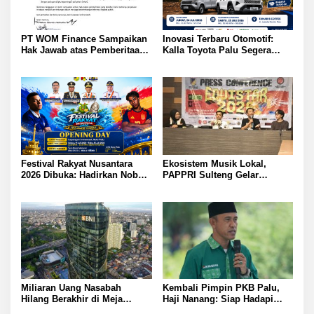
PT WOM Finance Sampaikan
Inovasi Terbaru Otomotif:
Hak Jawab atas Pemberitaan
Kalla Toyota Palu Segera
GNews.co.id Tegaskan
Luncurkan Hilux Double
Penarikan Kendaraan Sesuai
Cabin
Ketentuan
Festival Rakyat Nusantara
Ekosistem Musik Lokal,
2026 Dibuka: Hadirkan Nobar
PAPPRI Sulteng Gelar
Semifinal Piala Dunia dan
Equistar 2026: 12 Finalis
Hiburan Meriah di Palu
Berebut Juara
Miliaran Uang Nasabah
Kembali Pimpin PKB Palu,
Hilang Berakhir di Meja
Haji Nanang: Siap Hadapi
Kompromi? BNI Kembalikan
Agenda Politik ke Depan