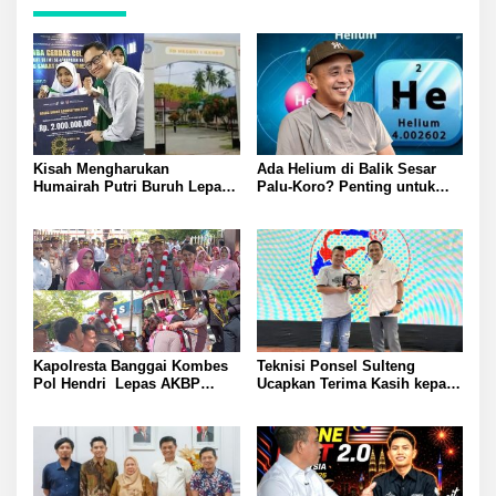
Kisah Mengharukan
Ada Helium di Balik Sesar
Humairah Putri Buruh Lepas
Palu-Koro? Penting untuk
yang Belajar Lewat HP hingga
Pembuatan AI
Meraih Juara II Pidato Bahasa
Inggris
Kapolresta Banggai Kombes
Teknisi Ponsel Sulteng
Pol Hendri Lepas AKBP
Ucapkan Terima Kasih kepada
Wayan Wayracana dengan
CEO Borneo Flasher
Tradisi Pedang Pora
Indonesia
Dipopong Menuju Kendaraan