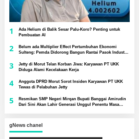
1
Ada Helium di Balik Sesar Palu-Koro? Penting untuk
Pembuatan AI
2
Belum ada Multiplier Effect Pertumbuhan Ekonomi
Sulteng: Pemda Didorong Bangun Rantai Pasok Industri
Lokal
3
Jetty di Morut Telan Korban Jiwa: Karyawan PT UKK
Diduga Alami Kecelakaan Kerja
4
Anggota DPRD Morut Sorot Insiden Karyawan PT UKK
Tewas di Pelabuhan Jetty
5
Resmikan SMP Negeri Mirqan Bupati Banggai Amirudin
Dari Sini Akan Lahir Generasi Unggul Penentu Masa
Depan Daerah
gNews chanel