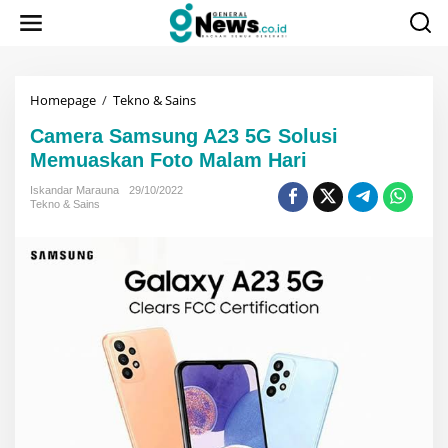
Lewati
ke
konten
Camera
Homepage
/
Tekno & Sains
Samsung
Camera Samsung A23 5G Solusi
A23
5G
Memuaskan Foto Malam Hari
Solusi
Memuaskan
Iskandar Marauna
29/10/2022
Tekno & Sains
Foto
Malam
Hari