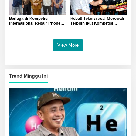
Berlaga di Kompetisi
Hebat! Teknisi asal Morowali
Internasional Repair Phone
Terpilih Ikut Kompetisi
Fest 2.0, Wagub Reny Lepas
Internasional di Malaysia,
Agit ke Malaysia: Harumkan
Gubernur Anwar Hafid: Saya
Nama Sulteng
Siap Fasilitasi Studi ke China
View More
Trend Minggu Ini