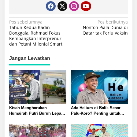
Navigasi
Pos sebelumnya
Pos berikutnya
Tahun Kedua Kadin
Nonton Piala Dunia di
pos
Donggala, Rahmad Fokus
Qatar tak Perlu Vaksin
Kembangkan Interprenur
dan Petani Milenial Smart
Jangan Lewatkan
Kisah Mengharukan
Ada Helium di Balik Sesar
Humairah Putri Buruh Lepas
Palu-Koro? Penting untuk
yang Belajar Lewat HP hingga
Pembuatan AI
Meraih Juara II Pidato Bahasa
Inggris