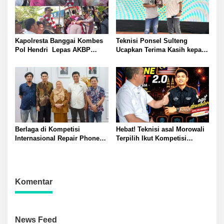
Kapolresta Banggai Kombes
Teknisi Ponsel Sulteng
Pol Hendri Lepas AKBP
Ucapkan Terima Kasih kepada
Wayan Wayracana dengan
CEO Borneo Flasher
Tradisi Pedang Pora
Indonesia
Dipopong Menuju Kendaraan
Berlaga di Kompetisi
Hebat! Teknisi asal Morowali
Internasional Repair Phone
Terpilih Ikut Kompetisi
Fest 2.0, Wagub Reny Lepas
Internasional di Malaysia,
Agit ke Malaysia: Harumkan
Gubernur Anwar Hafid: Saya
Nama Sulteng
Siap Fasilitasi Studi ke China
Komentar
News Feed