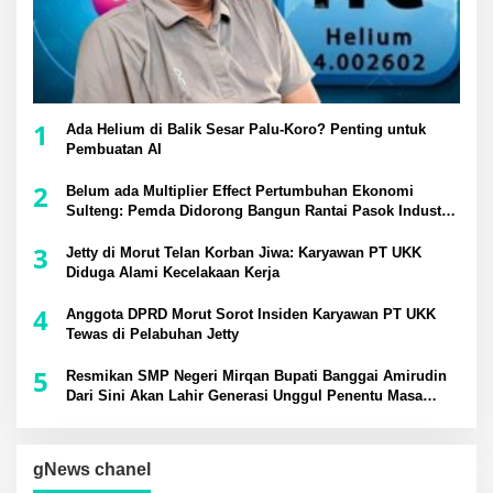
1
Ada Helium di Balik Sesar Palu-Koro? Penting untuk
Pembuatan AI
2
Belum ada Multiplier Effect Pertumbuhan Ekonomi
Sulteng: Pemda Didorong Bangun Rantai Pasok Industri
Lokal
3
Jetty di Morut Telan Korban Jiwa: Karyawan PT UKK
Diduga Alami Kecelakaan Kerja
4
Anggota DPRD Morut Sorot Insiden Karyawan PT UKK
Tewas di Pelabuhan Jetty
5
Resmikan SMP Negeri Mirqan Bupati Banggai Amirudin
Dari Sini Akan Lahir Generasi Unggul Penentu Masa
Depan Daerah
gNews chanel