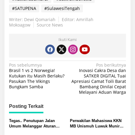
#SATUPENA
#SulawesiTengah
Writer: Dewi Qomariah
Editor: Amrillah
Mokoagow
Source News
Ikuti Kami
Navigasi
Pos sebelumnya
Pos berikutnya
Brasil 1 vs 2 Norwegia!
Inovasi Cakra Desa dan
pos
Kutukan itu Masih Berlaku?
SATKER DIGITAL Tuai
Pasukan The Vikings
Apresiasi Camat Toili Barat
Bungkam Samba
Bambang Dinilai Cepat
Melayani Aduan Warga
Posting Terkait
Tegas.. Penutupan Jalan
Perwakilan Mahasiswa KKN
Umum Melanggar Aturan
MB Unismuh Luwuk Munir
Kapolsek Batui IPTU Teguh
Berikan Penyuluhan Hukum