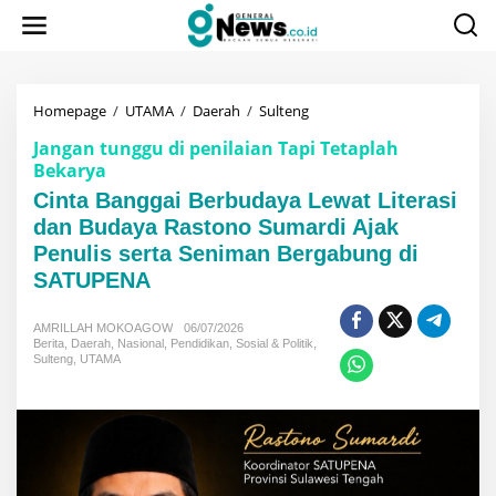
Lewati
ke
konten
Cinta
Homepage
/
UTAMA
/
Daerah
/
Sulteng
Banggai
Jangan tunggu di penilaian Tapi Tetaplah
Berbudaya
Bekarya
Lewat
Literasi
Cinta Banggai Berbudaya Lewat Literasi
dan
dan Budaya Rastono Sumardi Ajak
Budaya
Rastono
Penulis serta Seniman Bergabung di
Sumardi
SATUPENA
Ajak
Penulis
serta
AMRILLAH MOKOAGOW
06/07/2026
Berita
,
Daerah
,
Nasional
,
Pendidikan
,
Sosial & Politik
,
Seniman
Sulteng
,
UTAMA
Bergabung
di
SATUPENA