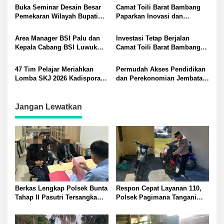
Pimpin Pembukaan Paksa
di Desa Lontos Tingkatkan
Buka Seminar Desain Besar
Camat Toili Barat Bambang
Palang di Desa Lamo Silakan
Kesadaran Hukum Masyarakat
Pemekaran Wilayah Bupati
Paparkan Inovasi dan
Suarakan Aspirasi Jangan
Banggai Amirudin Tegaskan
Capaian Kinerja di Hadapan
Ganggu Jalan Umum
Pentingnya Landasan Ilmiah
Bupati dan Wakil Banggai
Area Manager BSI Palu dan
Investasi Tetap Berjalan
Penataan Daerah
Perkuat Arah Gerbang Timur
Kepala Cabang BSI Luwuk
Camat Toili Barat Bambang
Sulawesi Tengah
Beri Apresiasi Atlet Binaraga
Gelar Rapat Pastikan
Fitrah Bukti Pegawai
Keselamatan Warga Mantawa
47 Tim Pelajar Meriahkan
Permudah Akses Pendidikan
Berprestasi di Tingkat
Tidak Diabaikan
Lomba SKJ 2026 Kadispora
dan Perekonomian Jembatan
Nasional
Yori Ntoi Resmi Menutup
AGMP di Desa Minangandala
Kegiatan dan Sampaikan
Resmi Beroperasi Warga
Salam Bupati Banggai
Ucapkan Terima Kasih
Jangan Lewatkan
Berkas Lengkap Polsek Bunta
Respon Cepat Layanan 110,
Tahap II Pasutri Tersangka
Polsek Pagimana Tangani
Pencurian Serahkan ke Kejari
Kecelakaan Lalu Lintas di
Banggai
Lobu