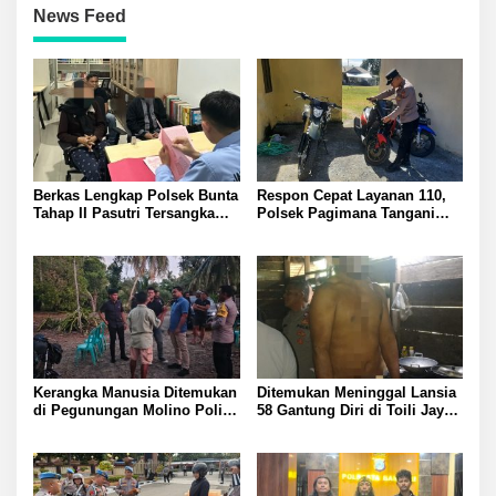
News Feed
Berkas Lengkap Polsek Bunta
Respon Cepat Layanan 110,
Tahap II Pasutri Tersangka
Polsek Pagimana Tangani
Pencurian Serahkan ke Kejari
Kecelakaan Lalu Lintas di
Banggai
Lobu
Kerangka Manusia Ditemukan
Ditemukan Meninggal Lansia
di Pegunungan Molino Polisi
58 Gantung Diri di Toili Jaya
Selidiki Penyebab Kematian
Polisi Lakukan Olah TKP