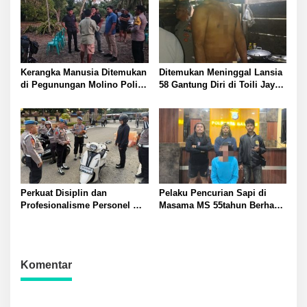
Kerangka Manusia Ditemukan
Ditemukan Meninggal Lansia
di Pegunungan Molino Polisi
58 Gantung Diri di Toili Jaya
Selidiki Penyebab Kematian
Polisi Lakukan Olah TKP
Perkuat Disiplin dan
Pelaku Pencurian Sapi di
Profesionalisme Personel
Masama MS 55tahun Berhasil
Propam Polda Sulteng Gelar
Diringkus Tim Resmob
Gaktibplin di Polresta
Polresta Banggai
Banggai
Komentar