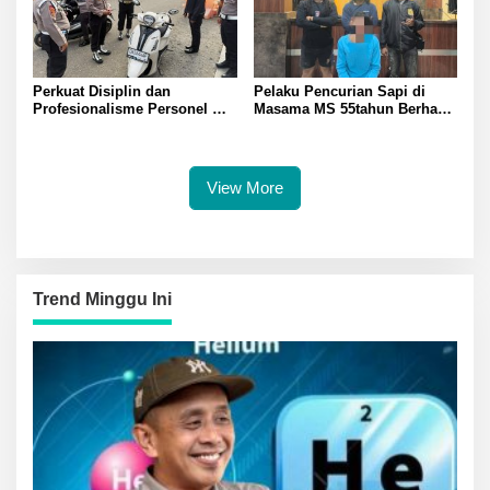
Perkuat Disiplin dan
Pelaku Pencurian Sapi di
Profesionalisme Personel
Masama MS 55tahun Berhasil
Propam Polda Sulteng Gelar
Diringkus Tim Resmob
Gaktibplin di Polresta
Polresta Banggai
Banggai
View More
Trend Minggu Ini