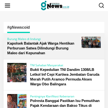
Lewati
ke
konten
#gNewscoid
Burung Maleo di lindungi
Kapolsek Balantak Ajak Warga Hentikan
Perburuan Satwa Dilindungi Burung
Maleo dari Kepunahan
TNI Sahabat Masyarakat
Bukti Kepedulian TNI Dandim 1308/LB
Letkol Inf Cepi Kartiwa Jembatan Garuda
Merah Putih Aramco Permuda Akses
Warga Obo Balingara
Pentingnya Klarifikasi Kebenaran
Polresta Banggai Pastikan Isu Pemutihan
Pajak Kendaraan dan Bakso Tikus di