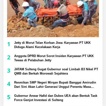
1
Jetty di Morut Telan Korban Jiwa: Karyawan PT UKK
Diduga Alami Kecelakaan Kerja
2
Anggota DPRD Morut Sorot Insiden Karyawan PT UKK
Tewas di Pelabuhan Jetty
3
JATAM Sulteng Gugat Gubernur soal Limbah B3 Nikel PT
QMB dan Berkah Morowali Sejahtera
4
Resmikan SMP Negeri Mirqan Bupati Banggai Amirudin
Dari Sini Akan Lahir Generasi Unggul Penentu Masa
Depan Daerah
5
Gubernur Anwar Hafid dan Dubes UEA akan Bentuk Task
Force Genjot Investasi di Sulteng