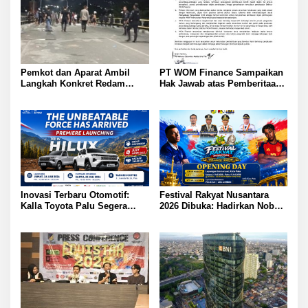
Pemkot dan Aparat Ambil
PT WOM Finance Sampaikan
Langkah Konkret Redam
Hak Jawab atas Pemberitaan
Warga Nunu dan Anoa: Tokoh
GNews.co.id Tegaskan
Pemuda Sampaikan Pesan
Penarikan Kendaraan Sesuai
Sejuk Kutip Kitab Suci Quran
Ketentuan
Inovasi Terbaru Otomotif:
Festival Rakyat Nusantara
Kalla Toyota Palu Segera
2026 Dibuka: Hadirkan Nobar
Luncurkan Hilux Double
Semifinal Piala Dunia dan
Cabin
Hiburan Meriah di Palu