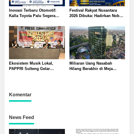
Inovasi Terbaru Otomotif:
Festival Rakyat Nusantara
Kalla Toyota Palu Segera
2026 Dibuka: Hadirkan Nobar
Luncurkan Hilux Double
Semifinal Piala Dunia dan
Cabin
Hiburan Meriah di Palu
Ekosistem Musik Lokal,
Miliaran Uang Nasabah
PAPPRI Sulteng Gelar
Hilang Berakhir di Meja
Equistar 2026: 12 Finalis
Kompromi? BNI Kembalikan
Berebut Juara
Rp 3 Miliar Lebih
Komentar
News Feed