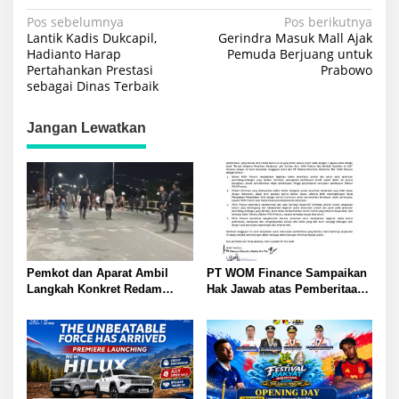
Navigasi
Pos sebelumnya
Pos berikutnya
Lantik Kadis Dukcapil,
Gerindra Masuk Mall Ajak
pos
Hadianto Harap
Pemuda Berjuang untuk
Pertahankan Prestasi
Prabowo
sebagai Dinas Terbaik
Jangan Lewatkan
Pemkot dan Aparat Ambil
PT WOM Finance Sampaikan
Langkah Konkret Redam
Hak Jawab atas Pemberitaan
Warga Nunu dan Anoa: Tokoh
GNews.co.id Tegaskan
Pemuda Sampaikan Pesan
Penarikan Kendaraan Sesuai
Sejuk Kutip Kitab Suci Quran
Ketentuan