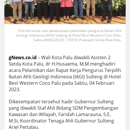
Foto bersama usai pelaksanaan pelantikan pengurus Ikatan Ahli
Geologi Indonesia (IAGI) Sulteng di Hotel Best Western Coco Palu.
Sabtu (04/02/2023) | FOTO: Prokopim Setda Kota Palu.
gNews.co.id
– Wali Kota Palu diwakili Asisten 2
Setda Kota Palu, dr H.Husaema, M.M menghadiri
acara Pelantikan dan Rapat Kerja Pengurus Terpilih
Ikatan Ahli Geologi Indonesia (IAGI) Sulteng di Hotel
Best Western Coco Palu pada Sabtu, 04 Februari
2023.
Dikesempatan tersehut hadir Gubernur Sulteng
yang diwakili Staf Ahli Bidang SDM Pengembangan
Kawasan dan Wilayah, Faridah Lamarauna, S.E,
M.Si, Koordinator Tenaga Ahli Gubernur Sulteng
Ariel Pettalau.