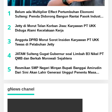
1
Belum ada Multiplier Effect Pertumbuhan Ekonomi
Sulteng: Pemda Didorong Bangun Rantai Pasok Industri
Lokal
2
Jetty di Morut Telan Korban Jiwa: Karyawan PT UKK
Diduga Alami Kecelakaan Kerja
3
Anggota DPRD Morut Sorot Insiden Karyawan PT UKK
Tewas di Pelabuhan Jetty
4
JATAM Sulteng Gugat Gubernur soal Limbah B3 Nikel PT
QMB dan Berkah Morowali Sejahtera
5
Resmikan SMP Negeri Mirqan Bupati Banggai Amirudin
Dari Sini Akan Lahir Generasi Unggul Penentu Masa
Depan Daerah
gNews chanel