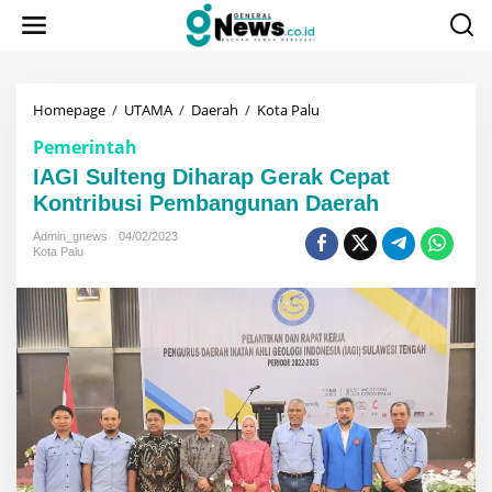
Lewati
ke
konten
IAGI
Homepage
/
UTAMA
/
Daerah
/
Kota Palu
Sulteng
Pemerintah
Diharap
Gerak
IAGI Sulteng Diharap Gerak Cepat
Cepat
Kontribusi Pembangunan Daerah
Kontribusi
Pembangunan
Admin_gnews
04/02/2023
Daerah
Kota Palu