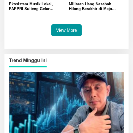
Ekosistem Musik Lokal,
Miliaran Uang Nasabah
PAPPRI Sulteng Gelar
Hilang Berakhir di Meja
Equistar 2026: 12 Finalis
Kompromi? BNI Kembalikan
Berebut Juara
Rp 3 Miliar Lebih
View More
Trend Minggu Ini