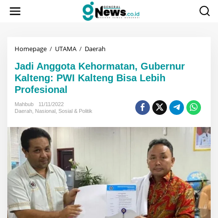
Lewati
ke
konten
Jadi
Homepage
/
UTAMA
/
Daerah
Anggota
Jadi Anggota Kehormatan, Gubernur
Kehormatan,
Gubernur
Kalteng: PWI Kalteng Bisa Lebih
Kalteng:
Profesional
PWI
Kalteng
Mahbub
11/11/2022
Bisa
Daerah
,
Nasional
,
Sosial & Politik
Lebih
Profesional