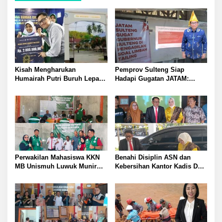
Kisah Mengharukan
Pemprov Sulteng Siap
Humairah Putri Buruh Lepas
Hadapi Gugatan JATAM:
yang Belajar Lewat HP hingga
Dugaan Pelanggaran
Meraih Juara II Pidato Bahasa
Lingkungan Akibat Limbah
Inggris
B3 PT QMB dan Berkah
Morowali Sejahtera
Perwakilan Mahasiswa KKN
Benahi Disiplin ASN dan
MB Unismuh Luwuk Munir
Kebersihan Kantor Kadis DLH
Berikan Penyuluhan Hukum
Banggai Andi Rustam
di Desa Lontos Tingkatkan
Pettasiri Siapkan Nomor Unit
Kesadaran Hukum Masyarakat
Reaksi Cepat Penanganan
Sampah