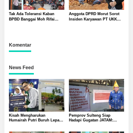
Tak Ada Toleransi Kaban
Anggota DPRD Morut Sorot
BPBD Banggai Moh Rifai
Insiden Karyawan PT UKK
Mahiwa Tegakkan Disiplin
Tewas di Pelabuhan Jetty
ASN Bentuk Pos Piket Darurat
dan Gaungkan Zero Narkoba
Komentar
News Feed
Kisah Mengharukan
Pemprov Sulteng Siap
Humairah Putri Buruh Lepas
Hadapi Gugatan JATAM:
yang Belajar Lewat HP hingga
Dugaan Pelanggaran
Meraih Juara II Pidato Bahasa
Lingkungan Akibat Limbah