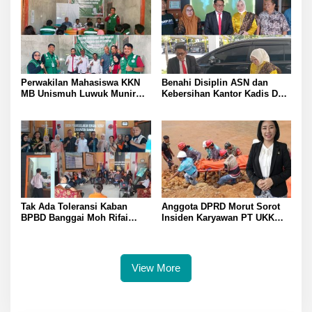
Inggris
B3 PT QMB dan Berkah
Morowali Sejahtera
Perwakilan Mahasiswa KKN
Benahi Disiplin ASN dan
MB Unismuh Luwuk Munir
Kebersihan Kantor Kadis DLH
Berikan Penyuluhan Hukum
Banggai Andi Rustam
di Desa Lontos Tingkatkan
Pettasiri Siapkan Nomor Unit
Kesadaran Hukum Masyarakat
Reaksi Cepat Penanganan
Sampah
Tak Ada Toleransi Kaban
Anggota DPRD Morut Sorot
BPBD Banggai Moh Rifai
Insiden Karyawan PT UKK
Mahiwa Tegakkan Disiplin
Tewas di Pelabuhan Jetty
ASN Bentuk Pos Piket Darurat
dan Gaungkan Zero Narkoba
View More