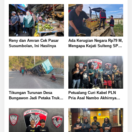
Reny dan Amran Cek Pasar
Ada Kerugian Negara Rp79 M,
Susumbolan, Ini Hasilnya
Mengapa Kejati Sulteng SP3
Kasus PT RAS? Allan Billy
Dorong Kejagung Ambil Alih
Tikungan Turunan Desa
Petualang Curi Kabel PLN
Bungawon Jadi Petaka Truk
Pria Asal Nambo Akhirnya
Muatan Cangkang Sawit
Ditangkap Polresta Banggai
Terperosok dan Rusak Berat