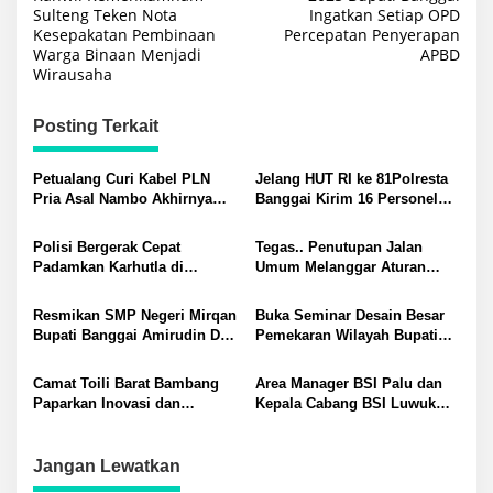
Sulteng Teken Nota
Ingatkan Setiap OPD
Kesepakatan Pembinaan
Percepatan Penyerapan
Warga Binaan Menjadi
APBD
Wirausaha
Posting Terkait
Petualang Curi Kabel PLN
Jelang HUT RI ke 81Polresta
Pria Asal Nambo Akhirnya
Banggai Kirim 16 Personel
Ditangkap Polresta Banggai
Latihan Gabungan Paskibraka
Polisi Bergerak Cepat
Tegas.. Penutupan Jalan
Padamkan Karhutla di
Umum Melanggar Aturan
Pegunungan Toipan Tiga
Kapolsek Batui IPTU Teguh
Titik Api Hanguskan 32
Pimpin Pembukaan Paksa
Resmikan SMP Negeri Mirqan
Buka Seminar Desain Besar
Pohon Kelapa
Palang di Desa Lamo Silakan
Bupati Banggai Amirudin Dari
Pemekaran Wilayah Bupati
Suarakan Aspirasi Jangan
Sini Akan Lahir Generasi
Banggai Amirudin Tegaskan
Ganggu Jalan Umum
Unggul Penentu Masa Depan
Pentingnya Landasan Ilmiah
Camat Toili Barat Bambang
Area Manager BSI Palu dan
Daerah
Penataan Daerah
Paparkan Inovasi dan
Kepala Cabang BSI Luwuk
Capaian Kinerja di Hadapan
Beri Apresiasi Atlet Binaraga
Bupati dan Wakil Banggai
Fitrah Bukti Pegawai
Perkuat Arah Gerbang Timur
Berprestasi di Tingkat
Jangan Lewatkan
Sulawesi Tengah
Nasional