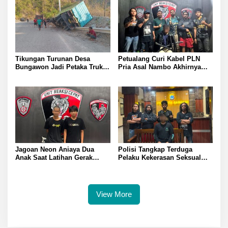
Tikungan Turunan Desa
Petualang Curi Kabel PLN
Bungawon Jadi Petaka Truk
Pria Asal Nambo Akhirnya
Muatan Cangkang Sawit
Ditangkap Polresta Banggai
Terperosok dan Rusak Berat
Jagoan Neon Aniaya Dua
Polisi Tangkap Terduga
Anak Saat Latihan Gerak
Pelaku Kekerasan Seksual
Jalan Dua Pelaku Diamankan
terhadap Remaja Putri di
Polresta Banggai
Luwuk
View More