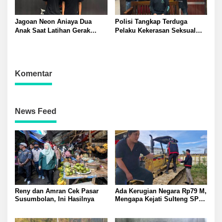
Jagoan Neon Aniaya Dua
Polisi Tangkap Terduga
Anak Saat Latihan Gerak
Pelaku Kekerasan Seksual
Jalan Dua Pelaku Diamankan
terhadap Remaja Putri di
Polresta Banggai
Luwuk
Komentar
News Feed
Reny dan Amran Cek Pasar
Ada Kerugian Negara Rp79 M,
Susumbolan, Ini Hasilnya
Mengapa Kejati Sulteng SP3
Kasus PT RAS? Allan Billy
Dorong Kejagung Ambil Alih