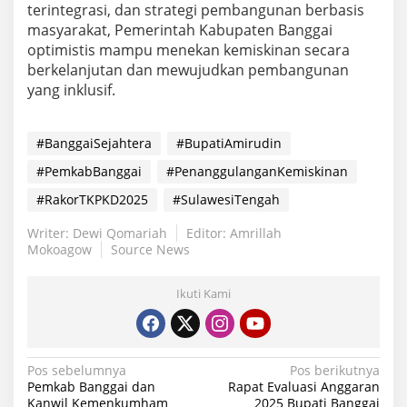
terintegrasi, dan strategi pembangunan berbasis
masyarakat, Pemerintah Kabupaten Banggai
optimistis mampu menekan kemiskinan secara
berkelanjutan dan mewujudkan pembangunan
yang inklusif.
#BanggaiSejahtera
#BupatiAmirudin
#PemkabBanggai
#PenanggulanganKemiskinan
#RakorTKPKD2025
#SulawesiTengah
Writer: Dewi Qomariah
Editor: Amrillah
Mokoagow
Source News
Ikuti Kami
Navigasi
Pos sebelumnya
Pos berikutnya
Pemkab Banggai dan
Rapat Evaluasi Anggaran
pos
Kanwil Kemenkumham
2025 Bupati Banggai