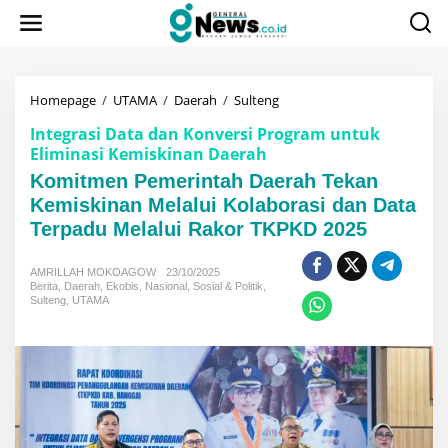
Lewati
ke
konten
Komitmen
Homepage
/
UTAMA
/
Daerah
/
Sulteng
Pemerintah
Integrasi Data dan Konversi Program untuk
Daerah
Eliminasi Kemiskinan Daerah
Tekan
Kemiskinan
Komitmen Pemerintah Daerah Tekan
Melalui
Kemiskinan Melalui Kolaborasi dan Data
Kolaborasi
dan
Terpadu Melalui Rakor TKPKD 2025
Data
Terpadu
AMRILLAH MOKOAGOW
23/10/2025
Melalui
Berita
,
Daerah
,
Ekobis
,
Nasional
,
Sosial & Politik
,
Rakor
Sulteng
,
UTAMA
TKPKD
2025