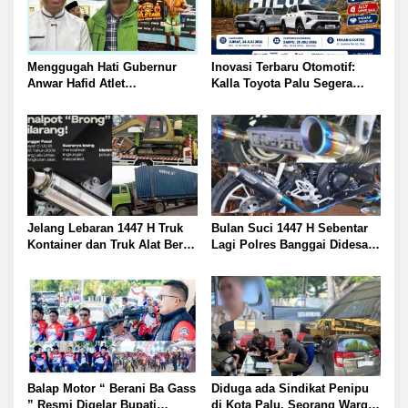
Menggugah Hati Gubernur
Inovasi Terbaru Otomotif:
Anwar Hafid Atlet
Kalla Toyota Palu Segera
Mengharumkan Nama
Luncurkan Hilux Double
Sulawesi Tengah Tak Boleh
Cabin
Berjuang Sendirian Perhatian
Pada Fitra Atlet Binaraga
Banggai
Jelang Lebaran 1447 H Truk
Bulan Suci 1447 H Sebentar
Kontainer dan Truk Alat Berat
Lagi Polres Banggai Didesak
Picu Macet serta Kebisingan
Warga Tertibkan Motor
Knalpot Warga Tanya
Knalpot Brong dan Mobil
Langkah Petugas
Rental Pengangkut Motor
Overload
Balap Motor “ Berani Ba Gass
Diduga ada Sindikat Penipu
” Resmi Digelar Bupati
di Kota Palu, Seorang Warga