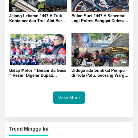
Jelang Lebaran 1447 H Truk
Bulan Suci 1447 H Sebentar
Kontainer dan Truk Alat Berat
Lagi Polres Banggai Didesak
Picu Macet serta Kebisingan
Warga Tertibkan Motor
Knalpot Warga Tanya
Knalpot Brong dan Mobil
Langkah Petugas
Rental Pengangkut Motor
Overload
Balap Motor “ Berani Ba Gass
Diduga ada Sindikat Penipu
” Resmi Digelar Bupati
di Kota Palu, Seorang Warga
Banggai Amirudin Dorong
Jadi Korban Duit Rp80 Juta
Pariwisata dan Ekonomi
Raib: Laporan ke Polisi
Kreatif Daerah
Disorot
View More
Trend Minggu Ini