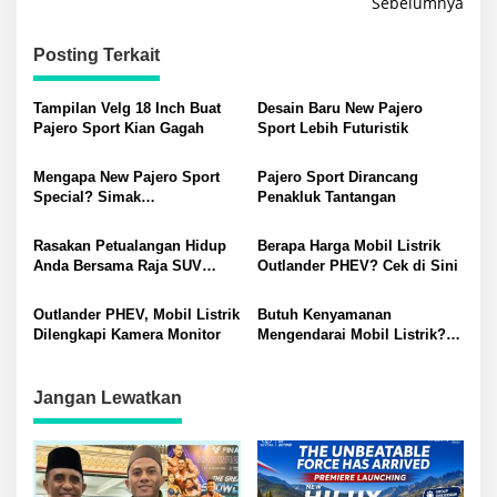
Sebelumnya
Posting Terkait
Tampilan Velg 18 Inch Buat
Desain Baru New Pajero
Pajero Sport Kian Gagah
Sport Lebih Futuristik
Mengapa New Pajero Sport
Pajero Sport Dirancang
Special? Simak
Penakluk Tantangan
Penjelasannya!
Rasakan Petualangan Hidup
Berapa Harga Mobil Listrik
Anda Bersama Raja SUV
Outlander PHEV? Cek di Sini
Mitsubishi Pajero Sport
Outlander PHEV, Mobil Listrik
Butuh Kenyamanan
Dilengkapi Kamera Monitor
Mengendarai Mobil Listrik?
Mitsubishi Oulander PHEV
Pilihan Anda
Jangan Lewatkan