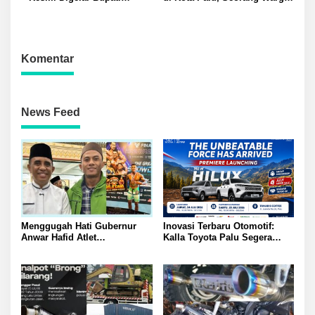
Banggai Amirudin Dorong
Jadi Korban Duit Rp80 Juta
Pariwisata dan Ekonomi
Raib: Laporan ke Polisi
Kreatif Daerah
Disorot
Komentar
News Feed
Menggugah Hati Gubernur
Inovasi Terbaru Otomotif:
Anwar Hafid Atlet
Kalla Toyota Palu Segera
Mengharumkan Nama
Luncurkan Hilux Double
Sulawesi Tengah Tak Boleh
Cabin
Berjuang Sendirian Perhatian
Pada Fitra Atlet Binaraga
Banggai