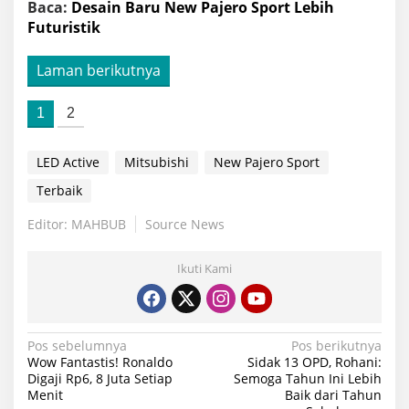
Baca:
Desain Baru New Pajero Sport Lebih
Futuristik
Laman berikutnya
1
2
LED Active
Mitsubishi
New Pajero Sport
Terbaik
Editor: MAHBUB
Source News
Ikuti Kami
Navigasi
Pos sebelumnya
Pos berikutnya
Wow Fantastis! Ronaldo
Sidak 13 OPD, Rohani:
pos
Digaji Rp6, 8 Juta Setiap
Semoga Tahun Ini Lebih
Menit
Baik dari Tahun