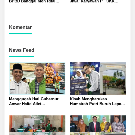
BPBD Banggai Moh Rifai
Jiwa: Karyawan PT UKK
Mahiwa Tegakkan Disiplin
Diduga Alami Kecelakaan
ASN Bentuk Pos Piket Darurat
Kerja
dan Gaungkan Zero Narkoba
Komentar
News Feed
Menggugah Hati Gubernur
Kisah Mengharukan
Anwar Hafid Atlet
Humairah Putri Buruh Lepas
Mengharumkan Nama
yang Belajar Lewat HP hingga
Sulawesi Tengah Tak Boleh
Meraih Juara II Pidato Bahasa
Berjuang Sendirian Perhatian
Inggris
Pada Fitra Atlet Binaraga
Banggai