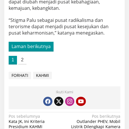
dapat diubah menjadi pusat kebahagiaan,
kemajuan, kebangkitan.
“Stigma Palu sebagai pusat radikalisma dan
terorisme dapat menjadi pusat kesejukan dan
pusat keharmonisan,” katanya menegaskan.
Laman berikutnya
1
2
FORHATI
KAHMI
Ikuti Kami
Navigasi
Pos sebelumnya
Pos berikutnya
Kata JK, Ini Kriteria
Outlander PHEV, Mobil
pos
Presidium KAHMI
Listrik Dilengkapi Kamera