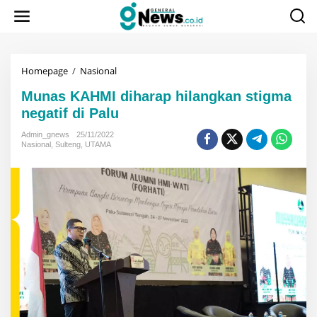
Lewati
ke
konten
Munas
Homepage
/
Nasional
KAHMI
Munas KAHMI diharap hilangkan stigma
diharap
hilangkan
negatif di Palu
stigma
negatif
Admin_gnews
25/11/2022
Nasional
,
Sulteng
,
UTAMA
di
Palu