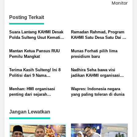
Monitor
Posting Terkait
Suara Lantang KAHMI Desak
Ramadan Rahmad, Program
Polda Sulteng Usut Kematian
KAHMI Satu Desa Satu Dai di
tak Wajar Eks Aktivis HMI:
Donggala
Ada Luka dan Memar
Mantan Ketua Pansus RUU
Munas Forhati pilih lima
Pemilu Mangkat
presidium baru
Terima Kasih Sulteng! Ini 8
Nadhira Seha bawa visi
Politisi dari 9 Nama
jadikan KAHMI organisasi
Presidium Hasil Munas
modern dan profesional
KAHMI
Menhan: HMI organisasi
Wapres: Indonesia negara
penting dari sejarah
yang paling toleran di dunia
Indonesia
Jangan Lewatkan