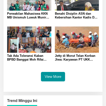
Perwakilan Mahasiswa KKN
Benahi Disiplin ASN dan
MB Unismuh Luwuk Munir
Kebersihan Kantor Kadis DLH
Berikan Penyuluhan Hukum
Banggai Andi Rustam
di Desa Lontos Tingkatkan
Pettasiri Siapkan Nomor Unit
Kesadaran Hukum Masyarakat
Reaksi Cepat Penanganan
Sampah
Tak Ada Toleransi Kaban
Jetty di Morut Telan Korban
BPBD Banggai Moh Rifai
Jiwa: Karyawan PT UKK
Mahiwa Tegakkan Disiplin
Diduga Alami Kecelakaan
ASN Bentuk Pos Piket Darurat
Kerja
dan Gaungkan Zero Narkoba
View More
Trend Minggu Ini