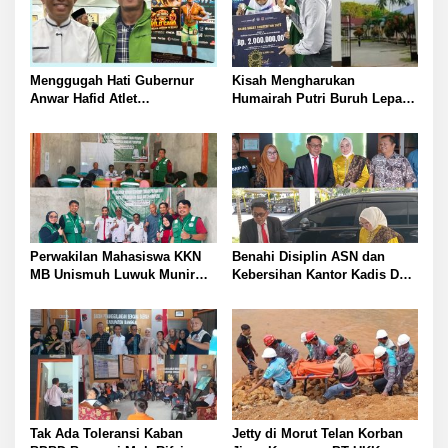
Menggugah Hati Gubernur
Kisah Mengharukan
Anwar Hafid Atlet
Humairah Putri Buruh Lepas
Mengharumkan Nama
yang Belajar Lewat HP hingga
Sulawesi Tengah Tak Boleh
Meraih Juara II Pidato Bahasa
Berjuang Sendirian Perhatian
Inggris
Pada Fitra Atlet Binaraga
Banggai
Perwakilan Mahasiswa KKN
Benahi Disiplin ASN dan
MB Unismuh Luwuk Munir
Kebersihan Kantor Kadis DLH
Berikan Penyuluhan Hukum
Banggai Andi Rustam
di Desa Lontos Tingkatkan
Pettasiri Siapkan Nomor Unit
Kesadaran Hukum Masyarakat
Reaksi Cepat Penanganan
Sampah
Tak Ada Toleransi Kaban
Jetty di Morut Telan Korban