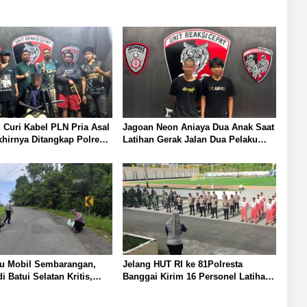
 Curi Kabel PLN Pria Asal
Jagoan Neon Aniaya Dua Anak Saat
irnya Ditangkap Polresta
Latihan Gerak Jalan Dua Pelaku
Diamankan Polresta Banggai
tu Mobil Sembarangan,
Jelang HUT RI ke 81Polresta
i Batui Selatan Kritis,
Banggai Kirim 16 Personel Latihan
kukan Olah TKP
Gabungan Paskibraka