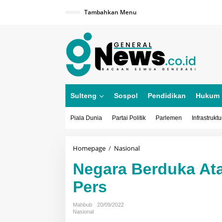
Lewati
ke
Tambahkan Menu
konten
Sulteng
Sospol
Pendidikan
Hukum
Piala Dunia
Partai Politik
Parlemen
Infrastruktu
Negara
Homepage
/
Nasional
Berduka
Negara Berduka At
Atas
Wafatnya
Pers
Ketua
Dewan
Pers
Mahbub
20/09/2022
Nasional