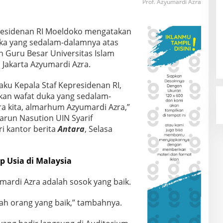
Prof. Azyumardi Azra
presidenan RI Moeldoko mengatakan
ka yang sedalam-dalamnya atas
 Guru Besar Universitas Islam
h Jakarta Azyumardi Azra.
aku Kepala Staf Kepresidenan RI,
kan wafat duka yang sedalam-
a kita, almarhum Azyumardi Azra,”
arun Nasution UIN Syarif
ri kantor berita
Antara
, Selasa
 Usia di Malaysia
ardi Azra adalah sosok yang baik.
alah orang yang baik,” tambahnya.