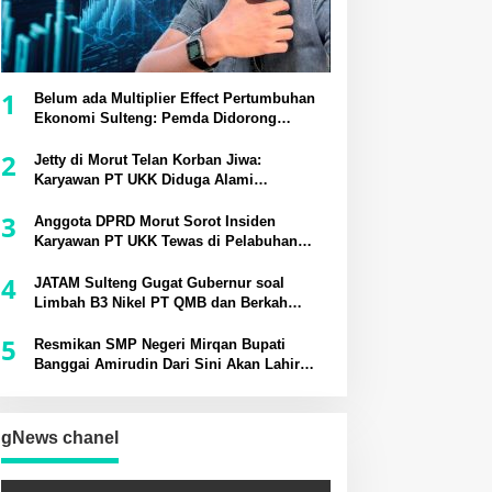
1
Belum ada Multiplier Effect Pertumbuhan
Ekonomi Sulteng: Pemda Didorong
Bangun Rantai Pasok Industri Lokal
2
Jetty di Morut Telan Korban Jiwa:
Karyawan PT UKK Diduga Alami
Kecelakaan Kerja
3
Anggota DPRD Morut Sorot Insiden
Karyawan PT UKK Tewas di Pelabuhan
Jetty
4
JATAM Sulteng Gugat Gubernur soal
Limbah B3 Nikel PT QMB dan Berkah
Morowali Sejahtera
5
Resmikan SMP Negeri Mirqan Bupati
Banggai Amirudin Dari Sini Akan Lahir
Generasi Unggul Penentu Masa Depan
Daerah
gNews chanel