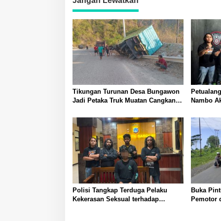
Jangan Lewatkan
Tikungan Turunan Desa Bungawon
Petualang
Jadi Petaka Truk Muatan Cangkang
Nambo Akh
Sawit Terperosok dan Rusak Berat
Banggai
Polisi Tangkap Terduga Pelaku
Buka Pin
Kekerasan Seksual terhadap
Pemotor d
Remaja Putri di Luwuk
Polisi La