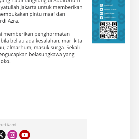
yang hadir langsung di Auditorium
ayatullah Jakarta untuk memberikan
membukakan pintu maaf dan
di Azra.
 sini memberikan penghormatan
bila beliau ada kesalahan, mari kita
au, almarhum, masuk surga. Sekali
 mengucapkan belasungkawa yang
doko.
kuti Kami