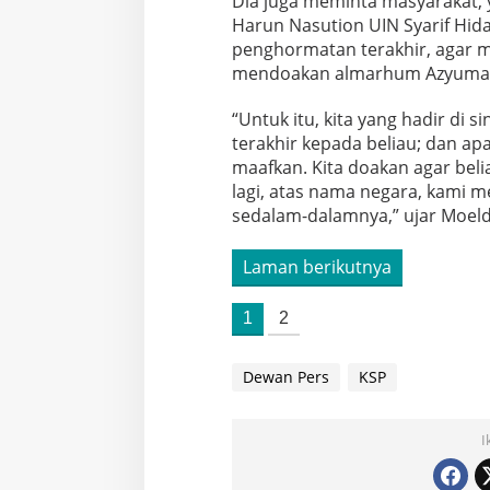
Dia juga meminta masyarakat, 
Harun Nasution UIN Syarif Hid
penghormatan terakhir, agar 
mendoakan almarhum Azyumar
“Untuk itu, kita yang hadir di
terakhir kepada beliau; dan apa
maafkan. Kita doakan agar beli
lagi, atas nama negara, kami
sedalam-dalamnya,” ujar Moel
Laman berikutnya
1
2
Dewan Pers
KSP
I