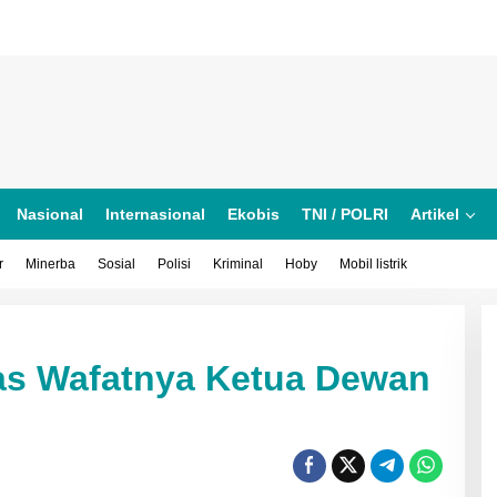
Nasional
Internasional
Ekobis
TNI / POLRI
Artikel
r
Minerba
Sosial
Polisi
Kriminal
Hoby
Mobil listrik
as Wafatnya Ketua Dewan