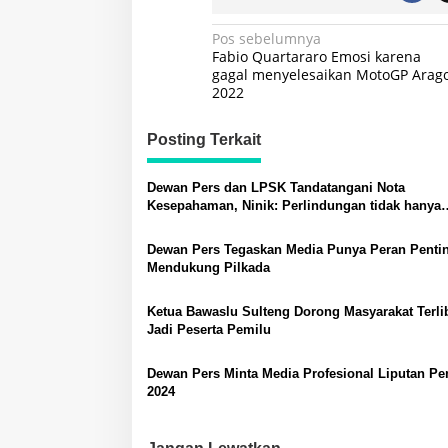
Navigasi
Pos sebelumnya
Fabio Quartararo Emosi karena
pos
gagal menyelesaikan MotoGP Arag
2022
Posting Terkait
Dewan Pers dan LPSK Tandatangani Nota
Kesepahaman, Ninik: Perlindungan tidak hanya
mencakup Jurnalis, Tapi Juga Alat Kerja
Dewan Pers Tegaskan Media Punya Peran Penti
Mendukung Pilkada
Ketua Bawaslu Sulteng Dorong Masyarakat Terli
Jadi Peserta Pemilu
Dewan Pers Minta Media Profesional Liputan Pe
2024