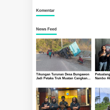
Komentar
News Feed
Tikungan Turunan Desa Bungawon
Petualang
Jadi Petaka Truk Muatan Cangkang
Nambo Akh
Sawit Terperosok dan Rusak Berat
Banggai