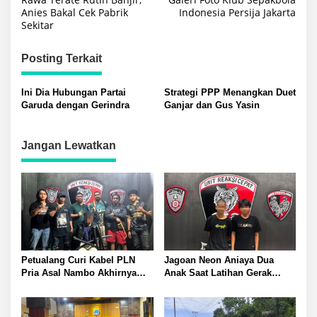
pos
Anies Bakal Cek Pabrik
Indonesia Persija Jakarta
Sekitar
Posting Terkait
Ini Dia Hubungan Partai
Strategi PPP Menangkan Duet
Garuda dengan Gerindra
Ganjar dan Gus Yasin
Jangan Lewatkan
Petualang Curi Kabel PLN
Jagoan Neon Aniaya Dua
Pria Asal Nambo Akhirnya
Anak Saat Latihan Gerak
Ditangkap Polresta Banggai
Jalan Dua Pelaku Diamankan
Polresta Banggai