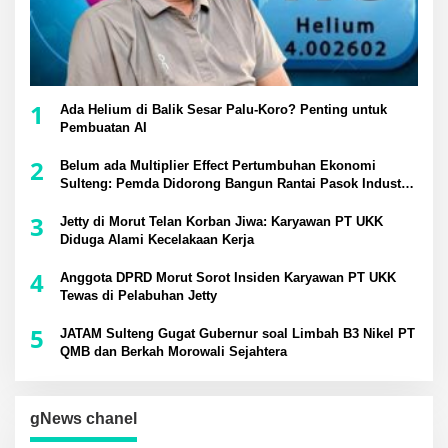
1
Ada Helium di Balik Sesar Palu-Koro? Penting untuk
Pembuatan AI
2
Belum ada Multiplier Effect Pertumbuhan Ekonomi
Sulteng: Pemda Didorong Bangun Rantai Pasok Industri
Lokal
3
Jetty di Morut Telan Korban Jiwa: Karyawan PT UKK
Diduga Alami Kecelakaan Kerja
4
Anggota DPRD Morut Sorot Insiden Karyawan PT UKK
Tewas di Pelabuhan Jetty
5
JATAM Sulteng Gugat Gubernur soal Limbah B3 Nikel PT
QMB dan Berkah Morowali Sejahtera
gNews chanel