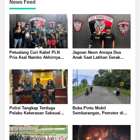
News Feed
Petualang Curi Kabel PLN
Jagoan Neon Aniaya Dua
Pria Asal Nambo Akhirnya
Anak Saat Latihan Gerak
Ditangkap Polresta Banggai
Jalan Dua Pelaku Diamankan
Polresta Banggai
Polisi Tangkap Terduga
Buka Pintu Mobil
Pelaku Kekerasan Seksual
Sembarangan, Pemotor di
terhadap Remaja Putri di
Batui Selatan Kritis, Polisi
Luwuk
Lakukan Olah TKP