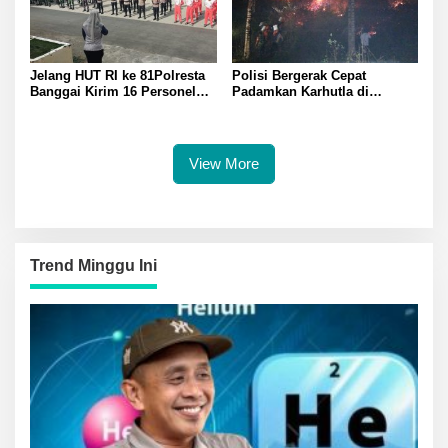
Jelang HUT RI ke 81Polresta
Polisi Bergerak Cepat
Banggai Kirim 16 Personel
Padamkan Karhutla di
Latihan Gabungan Paskibraka
Pegunungan Toipan Tiga
Titik Api Hanguskan 32
Pohon Kelapa
View More
Trend Minggu Ini