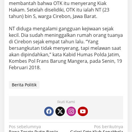
membantah bahwa OTK itu menyerang Kiak
Hakam. Setelah diselidiki, OTK itu ialah NT (23
tahun) bin S, warga Cirebon, Jawa Barat.
NT diduga mengalami gangguan kejiwaan sejak
kecil. Dia sudah meninggalkan rumah orang tuanya
di Cirebon sejak empat tahun lalu. “Yang
bersangkutan tidak menyerang, tapi melawan saat
akan dipindahkan,” kata Kabid Humas Polda Jatim,
Kombes Pol Frans Barung Mangera, pada Senin, 19
Februari 2018.
Berita Politik
Ikuti Kami
Navigasi
Pos sebelumnya
Pos berikutnya
Rawa Terate Rutin Banjir,
Galeri Foto Klub Sepakbola