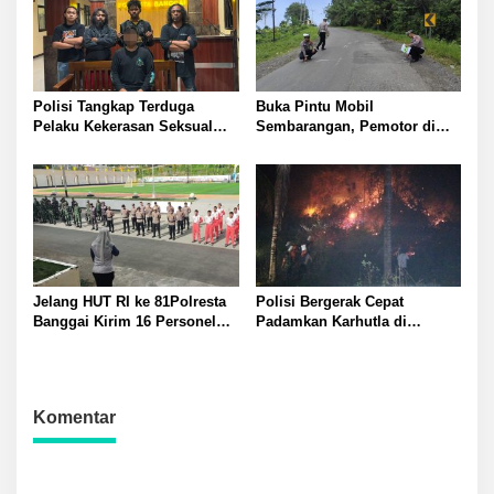
Polisi Tangkap Terduga
Buka Pintu Mobil
Pelaku Kekerasan Seksual
Sembarangan, Pemotor di
terhadap Remaja Putri di
Batui Selatan Kritis, Polisi
Luwuk
Lakukan Olah TKP
Jelang HUT RI ke 81Polresta
Polisi Bergerak Cepat
Banggai Kirim 16 Personel
Padamkan Karhutla di
Latihan Gabungan Paskibraka
Pegunungan Toipan Tiga
Titik Api Hanguskan 32
Pohon Kelapa
Komentar