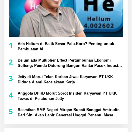
1
Ada Helium di Balik Sesar Palu-Koro? Penting untuk
Pembuatan AI
2
Belum ada Multiplier Effect Pertumbuhan Ekonomi
Sulteng: Pemda Didorong Bangun Rantai Pasok Industri
Lokal
3
Jetty di Morut Telan Korban Jiwa: Karyawan PT UKK
Diduga Alami Kecelakaan Kerja
4
Anggota DPRD Morut Sorot Insiden Karyawan PT UKK
Tewas di Pelabuhan Jetty
5
Resmikan SMP Negeri Mirqan Bupati Banggai Amirudin
Dari Sini Akan Lahir Generasi Unggul Penentu Masa
Depan Daerah