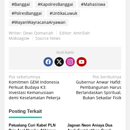
#Banggai
#KapolresBanggai
#Mahasiswa
#PolresBanggai
#UntikaLuwuk
#WayanWayracanaAryawan
Writer: Dewi Qomariah
Editor: Amrillah
Mokoagow
Source News
Ikuti Kami
Navigasi
Pos sebelumnya
Pos berikutnya
Komitmen GEM Indonesia
Gubernur Anwar Hafid:
pos
Perkuat Budaya K3:
Pembangunan Harus
Investasi Kemanusiaan
Berlandaskan Spiritual,
demi Keselamatan Pekerja
Bukan Sekadar Fisik
Posting Terkait
Petualang Curi Kabel PLN
Jagoan Neon Aniaya Dua