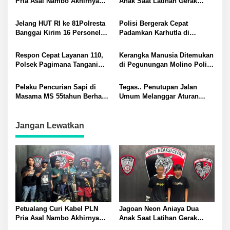
Pria Asal Nambo Akhirnya
Anak Saat Latihan Gerak
Ditangkap Polresta Banggai
Jalan Dua Pelaku Diamankan
Polresta Banggai
Jelang HUT RI ke 81Polresta
Polisi Bergerak Cepat
Banggai Kirim 16 Personel
Padamkan Karhutla di
Latihan Gabungan Paskibraka
Pegunungan Toipan Tiga
Titik Api Hanguskan 32
Respon Cepat Layanan 110,
Kerangka Manusia Ditemukan
Pohon Kelapa
Polsek Pagimana Tangani
di Pegunungan Molino Polisi
Kecelakaan Lalu Lintas di
Selidiki Penyebab Kematian
Lobu
Pelaku Pencurian Sapi di
Tegas.. Penutupan Jalan
Masama MS 55tahun Berhasil
Umum Melanggar Aturan
Diringkus Tim Resmob
Kapolsek Batui IPTU Teguh
Polresta Banggai
Pimpin Pembukaan Paksa
Palang di Desa Lamo Silakan
Jangan Lewatkan
Suarakan Aspirasi Jangan
Ganggu Jalan Umum
Petualang Curi Kabel PLN
Jagoan Neon Aniaya Dua
Pria Asal Nambo Akhirnya
Anak Saat Latihan Gerak
Ditangkap Polresta Banggai
Jalan Dua Pelaku Diamankan