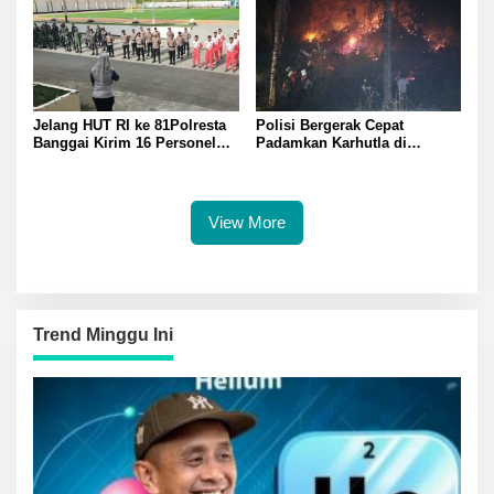
Jelang HUT RI ke 81Polresta
Polisi Bergerak Cepat
Banggai Kirim 16 Personel
Padamkan Karhutla di
Latihan Gabungan Paskibraka
Pegunungan Toipan Tiga
Titik Api Hanguskan 32
Pohon Kelapa
View More
Trend Minggu Ini