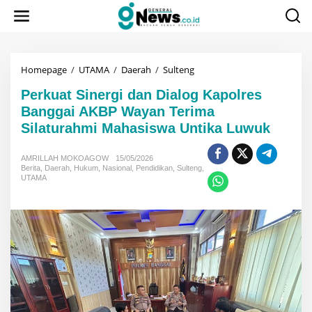
Lewati
ke
konten
Perkuat
Homepage
/
UTAMA
/
Daerah
/
Sulteng
Sinergi
Perkuat Sinergi dan Dialog Kapolres
dan
Dialog
Banggai AKBP Wayan Terima
Kapolres
Silaturahmi Mahasiswa Untika Luwuk
Banggai
AKBP
Wayan
AMRILLAH MOKOAGOW
15/05/2026
Terima
Berita
,
Daerah
,
Hukum
,
Nasional
,
Pendidikan
,
Sulteng
,
UTAMA
Silaturahmi
Mahasiswa
Untika
Luwuk