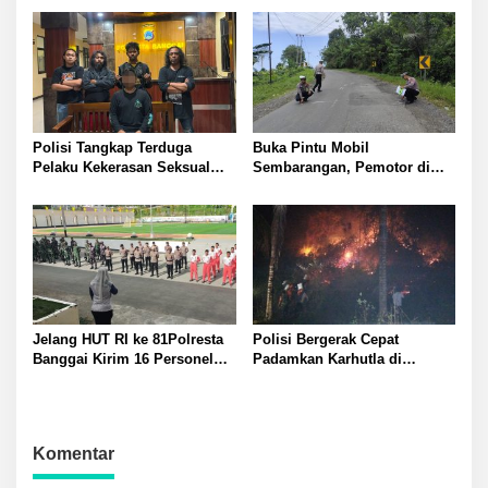
Polresta Banggai
Polisi Tangkap Terduga
Buka Pintu Mobil
Pelaku Kekerasan Seksual
Sembarangan, Pemotor di
terhadap Remaja Putri di
Batui Selatan Kritis, Polisi
Luwuk
Lakukan Olah TKP
Jelang HUT RI ke 81Polresta
Polisi Bergerak Cepat
Banggai Kirim 16 Personel
Padamkan Karhutla di
Latihan Gabungan Paskibraka
Pegunungan Toipan Tiga
Titik Api Hanguskan 32
Pohon Kelapa
Komentar