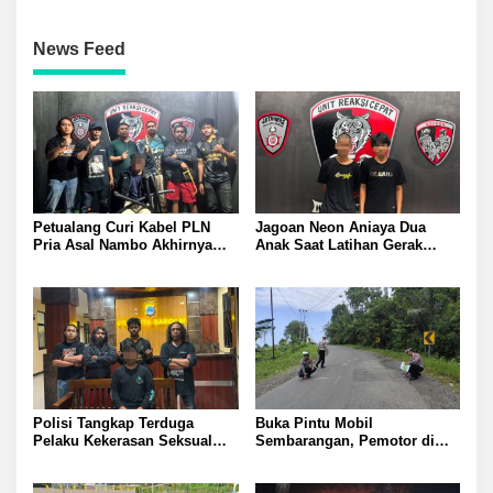
News Feed
Petualang Curi Kabel PLN
Jagoan Neon Aniaya Dua
Pria Asal Nambo Akhirnya
Anak Saat Latihan Gerak
Ditangkap Polresta Banggai
Jalan Dua Pelaku Diamankan
Polresta Banggai
Polisi Tangkap Terduga
Buka Pintu Mobil
Pelaku Kekerasan Seksual
Sembarangan, Pemotor di
terhadap Remaja Putri di
Batui Selatan Kritis, Polisi
Luwuk
Lakukan Olah TKP