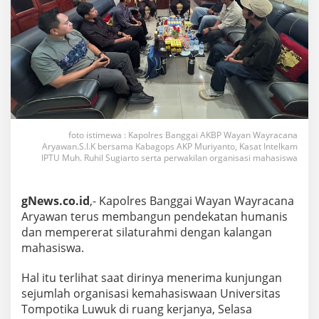
foto istimewa : Kapolres Banggai AKBP Wayan Wayracana
Aryawan.S.I.K bersama Kabagops AKP Muriyanto, Kasat Intelkam
IPTU Muh. Ruhil Sugiarto serta perwakilan organisasi mahasiswa
gNews.co.id
,- Kapolres Banggai Wayan Wayracana
Aryawan terus membangun pendekatan humanis
dan mempererat silaturahmi dengan kalangan
mahasiswa.
Hal itu terlihat saat dirinya menerima kunjungan
sejumlah organisasi kemahasiswaan Universitas
Tompotika Luwuk di ruang kerjanya, Selasa