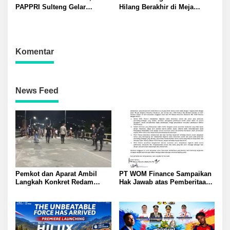
PAPPRI Sulteng Gelar
Hilang Berakhir di Meja
Equistar 2026: 12 Finalis
Kompromi? BNI Kembalikan
Berebut Juara
Rp 3 Miliar Lebih
Komentar
News Feed
Pemkot dan Aparat Ambil
PT WOM Finance Sampaikan
Langkah Konkret Redam
Hak Jawab atas Pemberitaan
Warga Nunu dan Anoa: Tokoh
GNews.co.id Tegaskan
Pemuda Sampaikan Pesan
Penarikan Kendaraan Sesuai
Sejuk Kutip Kitab Suci Quran
Ketentuan