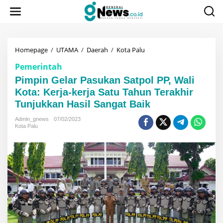
Lewati
ke
konten
Pimpin
Homepage
/
UTAMA
/
Daerah
/
Kota Palu
Gelar
Pemerintah
Pasukan
Satpol
Pimpin Gelar Pasukan Satpol PP, Wali
PP,
Kota: Kerja-kerja Satu Tahun Terakhir
Wali
Tunjukkan Hasil Sangat Baik
Kota:
Kerja-
Admin_gnews
07/02/2023
kerja
Kota Palu
Satu
Tahun
Terakhir
Tunjukkan
Hasil
Sangat
Baik