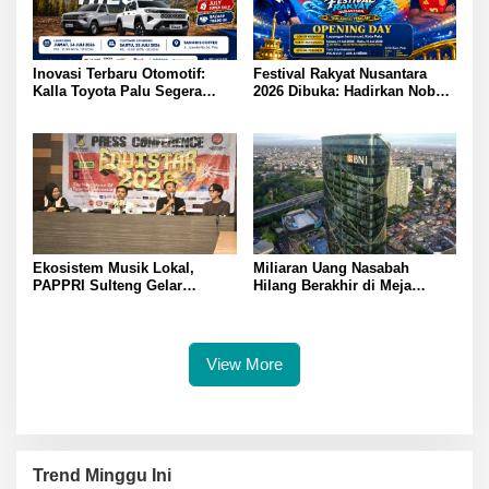
Inovasi Terbaru Otomotif:
Festival Rakyat Nusantara
Kalla Toyota Palu Segera
2026 Dibuka: Hadirkan Nobar
Luncurkan Hilux Double
Semifinal Piala Dunia dan
Cabin
Hiburan Meriah di Palu
Ekosistem Musik Lokal,
Miliaran Uang Nasabah
PAPPRI Sulteng Gelar
Hilang Berakhir di Meja
Equistar 2026: 12 Finalis
Kompromi? BNI Kembalikan
Berebut Juara
Rp 3 Miliar Lebih
View More
Trend Minggu Ini