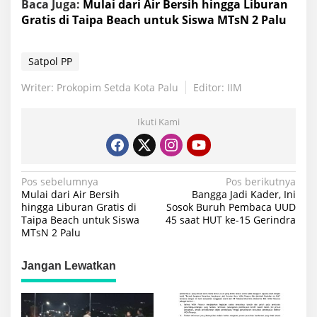
Baca Juga:
Mulai dari Air Bersih hingga Liburan
Gratis di Taipa Beach untuk Siswa MTsN 2 Palu
Satpol PP
Writer: Prokopim Setda Kota Palu
Editor: IIM
Ikuti Kami
Navigasi
Pos sebelumnya
Pos berikutnya
Mulai dari Air Bersih
Bangga Jadi Kader, Ini
pos
hingga Liburan Gratis di
Sosok Buruh Pembaca UUD
Taipa Beach untuk Siswa
45 saat HUT ke-15 Gerindra
MTsN 2 Palu
Jangan Lewatkan