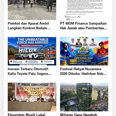
Pemkot dan Aparat Ambil
PT WOM Finance Sampaikan
Langkah Konkret Redam
Hak Jawab atas Pemberitaan
Warga Nunu dan Anoa: Tokoh
GNews.co.id Tegaskan
Pemuda Sampaikan Pesan
Penarikan Kendaraan Sesuai
Sejuk Kutip Kitab Suci Quran
Ketentuan
Inovasi Terbaru Otomotif:
Festival Rakyat Nusantara
Kalla Toyota Palu Segera
2026 Dibuka: Hadirkan Nobar
Luncurkan Hilux Double
Semifinal Piala Dunia dan
Cabin
Hiburan Meriah di Palu
Ekosistem Musik Lokal,
Miliaran Uang Nasabah