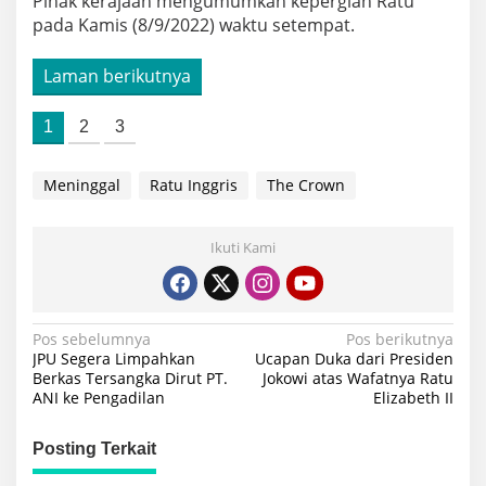
Pihak kerajaan mengumumkan kepergian Ratu
pada Kamis (8/9/2022) waktu setempat.
Laman berikutnya
1
2
3
Meninggal
Ratu Inggris
The Crown
Ikuti Kami
Navigasi
Pos sebelumnya
Pos berikutnya
JPU Segera Limpahkan
Ucapan Duka dari Presiden
pos
Berkas Tersangka Dirut PT.
Jokowi atas Wafatnya Ratu
ANI ke Pengadilan
Elizabeth II
Posting Terkait