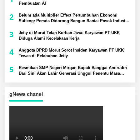
Pembuatan AI
2
Belum ada Multiplier Effect Pertumbuhan Ekonomi
Sulteng: Pemda Didorong Bangun Rantai Pasok Industri
Lokal
3
Jetty di Morut Telan Korban Jiwa: Karyawan PT UKK
Diduga Alami Kecelakaan Kerja
4
Anggota DPRD Morut Sorot Insiden Karyawan PT UKK
Tewas di Pelabuhan Jetty
5
Resmikan SMP Negeri Mirqan Bupati Banggai Amirudin
Dari Sini Akan Lahir Generasi Unggul Penentu Masa
Depan Daerah
gNews chanel