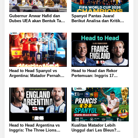
Gubernur Anwar Hafid dan
Spanyol Pantas Juara!
Dubes UEA akan Bentuk Task
Berikut Analisa dan Kritik
Force Genjot Investasi di
Pedas Legenda Sepak Bola
Sulteng
Insiden Ricuh Kekalahan
Argentina
Head to Head Spanyol vs
Head to Head dan Rekor
Argentina: Matador Pernah
Pertemuan: Inggris 17
Bantai La Albiceleste 6-1
Kemenangan, Prancis Hanya
10 Kali Menang
Head to Head Argentina vs
Kualitas Matador Lebih
Inggris: The Three Lions
Unggul dari Les Bleus?
Lebih Unggul hingga Bayang-
Berikut Kata Deschamps dan