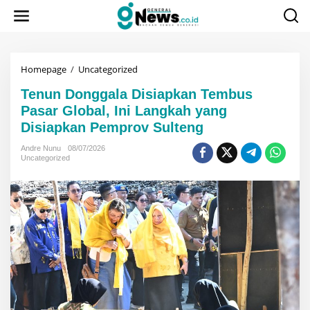
Lewati
ke
konten
Tenun
Homepage
/
Uncategorized
Donggala
Tenun Donggala Disiapkan Tembus
Disiapkan
Tembus
Pasar Global, Ini Langkah yang
Pasar
Disiapkan Pemprov Sulteng
Global,
Ini
Andre Nunu
08/07/2026
Langkah
Uncategorized
yang
Disiapkan
Pemprov
Sulteng