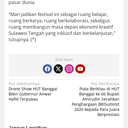
pasar dunia.
“Mari jadikan festival ini sebagai ruang belajar,
ruang berkarya, ruang berkolaborasi, sekaligus
ruang membangun masa depan ekonomi kreatif
Sulawesi Tengah yang inklusif dan berkelanjutan,”
tutupnya. (*)
Ikuti Kami
Navigasi
Pos sebelumnya
Pos berikutnya
Drone Show HUT Banggai
Piala Berkilau di HUT
pos
Bikin Gubernur Anwar
Banggai ke 66 Bupati
Hafid Terpukau
Amirudin Serahkan
Penghargaan BRISummit
2026 kepada Para Juara
Berprestasi
Jangan Lewatkan