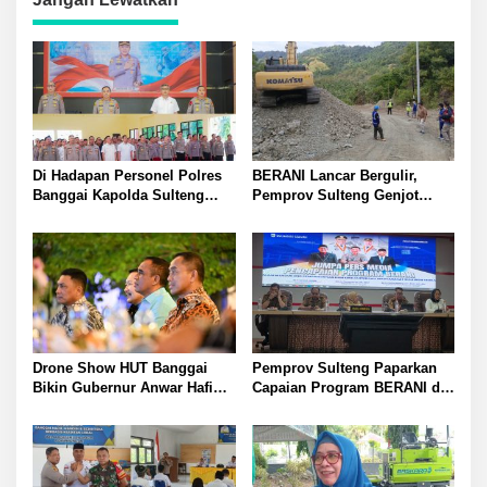
Di Hadapan Personel Polres
BERANI Lancar Bergulir,
Banggai Kapolda Sulteng
Pemprov Sulteng Genjot
Ingatkan Penyidik Bekerja
Bangun Jalan dan Jembatan
Profesional dan Jaga Nama
di Sejumlah Daerah
Baik Institusi
Drone Show HUT Banggai
Pemprov Sulteng Paparkan
Bikin Gubernur Anwar Hafid
Capaian Program BERANI di
Terpukau
Tiga Sektor