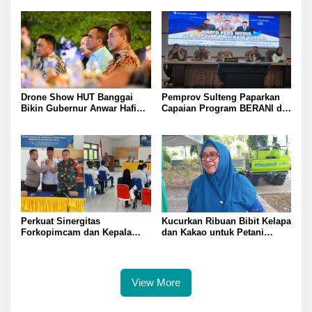
Profesional dan Jaga Nama
di Sejumlah Daerah
Baik Institusi
Drone Show HUT Banggai
Pemprov Sulteng Paparkan
Bikin Gubernur Anwar Hafid
Capaian Program BERANI di
Terpukau
Tiga Sektor
Perkuat Sinergitas
Kucurkan Ribuan Bibit Kelapa
Forkopimcam dan Kepala
dan Kakao untuk Petani
Desa Kapolsek Lamala Iptu
Banggai APBN 2026
Wayan Ajak Masyarakat Jaga
Kamtibmas Bersama
View More