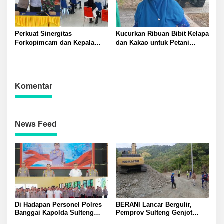
Perkuat Sinergitas
Kucurkan Ribuan Bibit Kelapa
Forkopimcam dan Kepala
dan Kakao untuk Petani
Desa Kapolsek Lamala Iptu
Banggai APBN 2026
Wayan Ajak Masyarakat Jaga
Kamtibmas Bersama
Komentar
News Feed
Di Hadapan Personel Polres
BERANI Lancar Bergulir,
Banggai Kapolda Sulteng
Pemprov Sulteng Genjot
Ingatkan Penyidik Bekerja
Bangun Jalan dan Jembatan