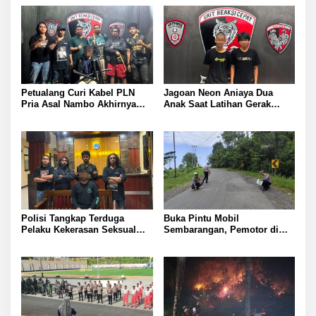
Petualang Curi Kabel PLN
Jagoan Neon Aniaya Dua
Pria Asal Nambo Akhirnya
Anak Saat Latihan Gerak
Ditangkap Polresta Banggai
Jalan Dua Pelaku Diamankan
Polresta Banggai
Polisi Tangkap Terduga
Buka Pintu Mobil
Pelaku Kekerasan Seksual
Sembarangan, Pemotor di
terhadap Remaja Putri di
Batui Selatan Kritis, Polisi
Luwuk
Lakukan Olah TKP