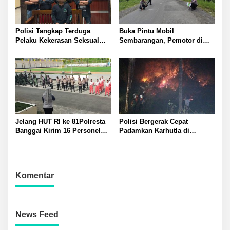
Polisi Tangkap Terduga
Buka Pintu Mobil
Pelaku Kekerasan Seksual
Sembarangan, Pemotor di
terhadap Remaja Putri di
Batui Selatan Kritis, Polisi
Luwuk
Lakukan Olah TKP
Jelang HUT RI ke 81Polresta
Polisi Bergerak Cepat
Banggai Kirim 16 Personel
Padamkan Karhutla di
Latihan Gabungan Paskibraka
Pegunungan Toipan Tiga
Titik Api Hanguskan 32
Pohon Kelapa
Komentar
News Feed