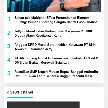
1
Belum ada Multiplier Effect Pertumbuhan Ekonomi
Sulteng: Pemda Didorong Bangun Rantai Pasok Industri
Lokal
2
Jetty di Morut Telan Korban Jiwa: Karyawan PT UKK
Diduga Alami Kecelakaan Kerja
3
Anggota DPRD Morut Sorot Insiden Karyawan PT UKK
Tewas di Pelabuhan Jetty
4
JATAM Sulteng Gugat Gubernur soal Limbah B3 Nikel PT
QMB dan Berkah Morowali Sejahtera
5
Resmikan SMP Negeri Mirqan Bupati Banggai Amirudin
Dari Sini Akan Lahir Generasi Unggul Penentu Masa
Depan Daerah
gNews chanel