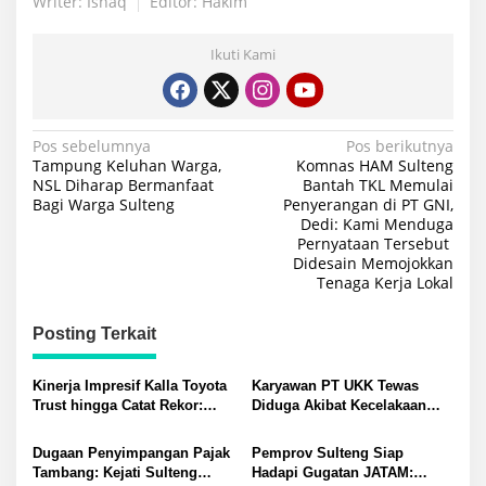
Writer: Ishaq
Editor: Hakim
Ikuti Kami
Navigasi
Pos sebelumnya
Pos berikutnya
Tampung Keluhan Warga,
Komnas HAM Sulteng
pos
NSL Diharap Bermanfaat
Bantah TKL Memulai
Bagi Warga Sulteng
Penyerangan di PT GNI,
Dedi: Kami Menduga
Pernyataan Tersebut
Didesain Memojokkan
Tenaga Kerja Lokal
Posting Terkait
Kinerja Impresif Kalla Toyota
Karyawan PT UKK Tewas
Trust hingga Catat Rekor:
Diduga Akibat Kecelakaan
Permintaan Tukar Tambah
Kerja Meninggalkan Istri dan
Baru Meningkat
Anak yang Masih TK
Dugaan Penyimpangan Pajak
Pemprov Sulteng Siap
Tambang: Kejati Sulteng
Hadapi Gugatan JATAM: