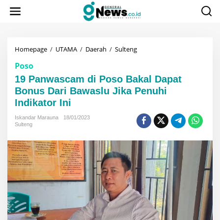
Lewati
ke
konten
19
Homepage
/
UTAMA
/
Daerah
/
Sulteng
Panwascam
Poso
di
Poso
19 Panwascam di Poso Bakal Dapat
Bakal
Bonus Dari Bawaslu Jika Penuhi
Dapat
Indikator Ini
Bonus
Dari
Iskandar Marauna
18/01/2023
Bawaslu
Sulteng
Jika
Penuhi
Indikator
Ini