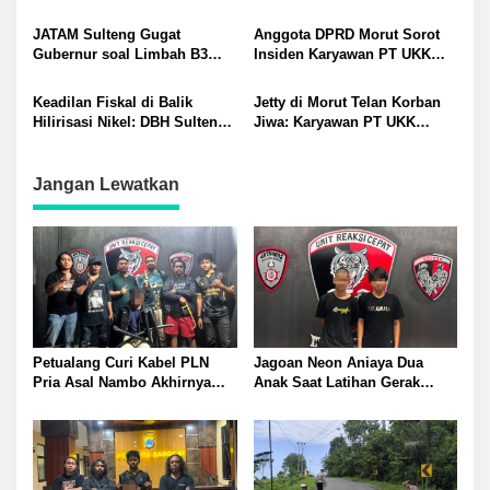
Tetapkan Eks Kepala Bapenda
Dugaan Pelanggaran
sebagai Tersangka
Lingkungan Akibat Limbah
JATAM Sulteng Gugat
Anggota DPRD Morut Sorot
B3 PT QMB dan Berkah
Gubernur soal Limbah B3
Insiden Karyawan PT UKK
Morowali Sejahtera
Nikel PT QMB dan Berkah
Tewas di Pelabuhan Jetty
Morowali Sejahtera
Keadilan Fiskal di Balik
Jetty di Morut Telan Korban
Hilirisasi Nikel: DBH Sulteng
Jiwa: Karyawan PT UKK
Terancam Hilang?
Diduga Alami Kecelakaan
Kerja
Jangan Lewatkan
Petualang Curi Kabel PLN
Jagoan Neon Aniaya Dua
Pria Asal Nambo Akhirnya
Anak Saat Latihan Gerak
Ditangkap Polresta Banggai
Jalan Dua Pelaku Diamankan
Polresta Banggai