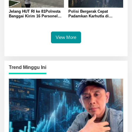
Jelang HUT RI ke 81Polresta
Polisi Bergerak Cepat
Banggai Kirim 16 Personel
Padamkan Karhutla di
Latihan Gabungan Paskibraka
Pegunungan Toipan Tiga
Titik Api Hanguskan 32
Pohon Kelapa
View More
Trend Minggu Ini