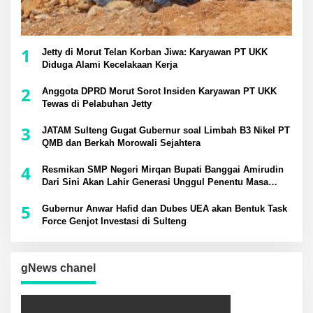
1
Jetty di Morut Telan Korban Jiwa: Karyawan PT UKK
Diduga Alami Kecelakaan Kerja
2
Anggota DPRD Morut Sorot Insiden Karyawan PT UKK
Tewas di Pelabuhan Jetty
3
JATAM Sulteng Gugat Gubernur soal Limbah B3 Nikel PT
QMB dan Berkah Morowali Sejahtera
4
Resmikan SMP Negeri Mirqan Bupati Banggai Amirudin
Dari Sini Akan Lahir Generasi Unggul Penentu Masa
Depan Daerah
5
Gubernur Anwar Hafid dan Dubes UEA akan Bentuk Task
Force Genjot Investasi di Sulteng
gNews chanel