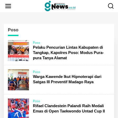
Lewati
ke
konten
Poso
Poso
Pelaku Pencurian Lintas Kabupaten di
Tangkap, Kapolres Poso: Modus Pura-
pura Tanya Alamat
Poso
Warga Kawende Ikut Hipnoterapi dari
Satgas III Preventif Madago Raya
Poso
Rifael Clandestein Palandi Raih Medali
Emas di Open Taekwondo Untad Cup II