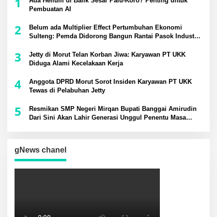
1
Ada Helium di Balik Sesar Palu-Koro? Penting untuk
Pembuatan AI
2
Belum ada Multiplier Effect Pertumbuhan Ekonomi
Sulteng: Pemda Didorong Bangun Rantai Pasok Industri
Lokal
3
Jetty di Morut Telan Korban Jiwa: Karyawan PT UKK
Diduga Alami Kecelakaan Kerja
4
Anggota DPRD Morut Sorot Insiden Karyawan PT UKK
Tewas di Pelabuhan Jetty
5
Resmikan SMP Negeri Mirqan Bupati Banggai Amirudin
Dari Sini Akan Lahir Generasi Unggul Penentu Masa
Depan Daerah
gNews chanel