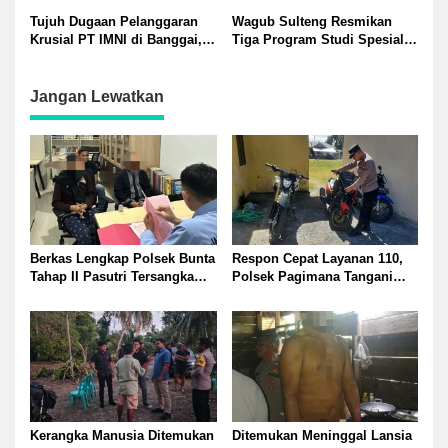
Sulteng: Matangkan
Masyarakat Adat, Wagub:
Tujuh Dugaan Pelanggaran
Wagub Sulteng Resmikan
Persiapan!
Bagian dari Program 9
Krusial PT IMNI di Banggai,
Tiga Program Studi Spesialis
BERANI
Limbah B3 hingga Petani
di FK Untad untuk Atasi
Merugi: Komnas HAM Desak
Krisis Dokter Spesialis
Sanksi Tegas
Jangan Lewatkan
Berkas Lengkap Polsek Bunta
Respon Cepat Layanan 110,
Tahap II Pasutri Tersangka
Polsek Pagimana Tangani
Pencurian Serahkan ke Kejari
Kecelakaan Lalu Lintas di
Banggai
Lobu
Kerangka Manusia Ditemukan
Ditemukan Meninggal Lansia