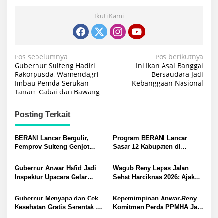
Ikuti Kami
Navigasi
Pos sebelumnya
Pos berikutnya
Gubernur Sulteng Hadiri
Ini Ikan Asal Banggai
pos
Rakorpusda, Wamendagri
Bersaudara Jadi
Imbau Pemda Serukan
Kebanggaan Nasional
Tanam Cabai dan Bawang
Posting Terkait
BERANI Lancar Bergulir,
Program BERANI Lancar
Pemprov Sulteng Genjot
Sasar 12 Kabupaten di
Bangun Jalan dan Jembatan
Sulteng: Target Anwar Hafid
di Sejumlah Daerah
Dorong Ekonomi yang Merata
Gubernur Anwar Hafid Jadi
Wagub Reny Lepas Jalan
Inspektur Upacara Gelar
Sehat Hardiknas 2026: Ajak
Pasukan Tiga Satuan di
Masyarakat Sehat dan
Tolitoli: Teruslah Jadi Garda
Berpendidikan Bermutu
Gubernur Menyapa dan Cek
Kepemimpinan Anwar-Reny
Terdepan Memberikan
Kesehatan Gratis Serentak di
Komitmen Perda PPMHA Jadi
Pelayanan
12 Kabupaten/Kota, Wagub
Tameng Perlindungan