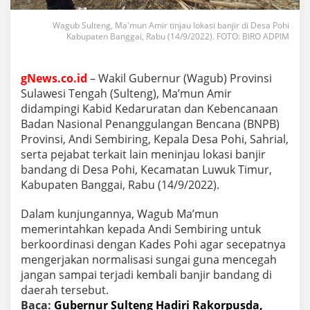
Wagub Sulteng, Ma'mun Amir tinjau lokasi banjir di Desa Pohi
Kabupaten Banggai, Rabu (14/9/2022). FOTO: BIRO ADPIM
gNews.co.id
– Wakil Gubernur (Wagub) Provinsi
Sulawesi Tengah (Sulteng), Ma’mun Amir
didampingi Kabid Kedaruratan dan Kebencanaan
Badan Nasional Penanggulangan Bencana (BNPB)
Provinsi, Andi Sembiring, Kepala Desa Pohi, Sahrial,
serta pejabat terkait lain meninjau lokasi banjir
bandang di Desa Pohi, Kecamatan Luwuk Timur,
Kabupaten Banggai, Rabu (14/9/2022).
Dalam kunjungannya, Wagub Ma’mun
memerintahkan kepada Andi Sembiring untuk
berkoordinasi dengan Kades Pohi agar secepatnya
mengerjakan normalisasi sungai guna mencegah
jangan sampai terjadi kembali banjir bandang di
daerah tersebut.
Baca:
Gubernur Sulteng Hadiri Rakorpusda,