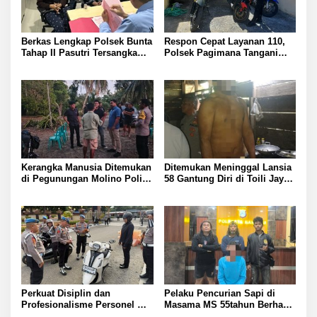
Berkas Lengkap Polsek Bunta
Respon Cepat Layanan 110,
Tahap II Pasutri Tersangka
Polsek Pagimana Tangani
Pencurian Serahkan ke Kejari
Kecelakaan Lalu Lintas di
Banggai
Lobu
Kerangka Manusia Ditemukan
Ditemukan Meninggal Lansia
di Pegunungan Molino Polisi
58 Gantung Diri di Toili Jaya
Selidiki Penyebab Kematian
Polisi Lakukan Olah TKP
Perkuat Disiplin dan
Pelaku Pencurian Sapi di
Profesionalisme Personel
Masama MS 55tahun Berhasil
Propam Polda Sulteng Gelar
Diringkus Tim Resmob