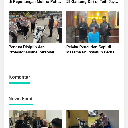
di Pegunungan Molino Polisi
58 Gantung Diri di Toili Jaya
Selidiki Penyebab Kematian
Polisi Lakukan Olah TKP
Perkuat Disiplin dan
Pelaku Pencurian Sapi di
Profesionalisme Personel
Masama MS 55tahun Berhasil
Propam Polda Sulteng Gelar
Diringkus Tim Resmob
Gaktibplin di Polresta
Polresta Banggai
Banggai
Komentar
News Feed