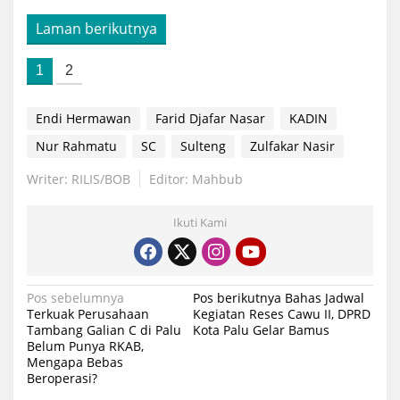
Laman berikutnya
1
2
Endi Hermawan
Farid Djafar Nasar
KADIN
Nur Rahmatu
SC
Sulteng
Zulfakar Nasir
Writer: RILIS/BOB
Editor: Mahbub
Ikuti Kami
Navigasi
Pos sebelumnya
Pos berikutnya
Bahas Jadwal
Terkuak Perusahaan
Kegiatan Reses Cawu II, DPRD
pos
Tambang Galian C di Palu
Kota Palu Gelar Bamus
Belum Punya RKAB,
Mengapa Bebas
Beroperasi?