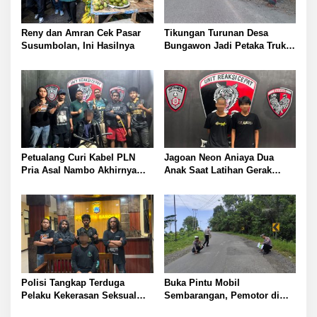
Reny dan Amran Cek Pasar
Tikungan Turunan Desa
Susumbolan, Ini Hasilnya
Bungawon Jadi Petaka Truk
Muatan Cangkang Sawit
Terperosok dan Rusak Berat
Petualang Curi Kabel PLN
Jagoan Neon Aniaya Dua
Pria Asal Nambo Akhirnya
Anak Saat Latihan Gerak
Ditangkap Polresta Banggai
Jalan Dua Pelaku Diamankan
Polresta Banggai
Polisi Tangkap Terduga
Buka Pintu Mobil
Pelaku Kekerasan Seksual
Sembarangan, Pemotor di
terhadap Remaja Putri di
Batui Selatan Kritis, Polisi