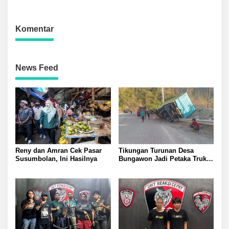
Luwuk
Lakukan Olah TKP
Komentar
News Feed
Reny dan Amran Cek Pasar
Tikungan Turunan Desa
Susumbolan, Ini Hasilnya
Bungawon Jadi Petaka Truk
Muatan Cangkang Sawit
Terperosok dan Rusak Berat