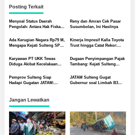
Posting Terkait
Menyoal Status Daerah
Reny dan Amran Cek Pasar
Pengolah: Antara Hak Fiskal
Susumbolan, Ini Hasilnya
dan Distorsi Masalah di
Morowali-Morut
Ada Kerugian Negara Rp79 M,
Kinerja Impresif Kalla Toyota
Mengapa Kejati Sulteng SP3
Trust hingga Catat Rekor:
Kasus PT RAS? Allan Billy
Permintaan Tukar Tambah
Dorong Kejagung Ambil Alih
Baru Meningkat
Karyawan PT UKK Tewas
Dugaan Penyimpangan Pajak
Diduga Akibat Kecelakaan
Tambang: Kejati Sulteng
Kerja Meninggalkan Istri dan
Tetapkan Eks Kepala Bapenda
Anak yang Masih TK
sebagai Tersangka
Pemprov Sulteng Siap
JATAM Sulteng Gugat
Hadapi Gugatan JATAM:
Gubernur soal Limbah B3
Dugaan Pelanggaran
Nikel PT QMB dan Berkah
Lingkungan Akibat Limbah
Morowali Sejahtera
B3 PT QMB dan Berkah
Jangan Lewatkan
Morowali Sejahtera