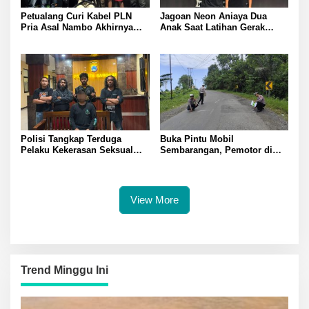
Petualang Curi Kabel PLN
Jagoan Neon Aniaya Dua
Pria Asal Nambo Akhirnya
Anak Saat Latihan Gerak
Ditangkap Polresta Banggai
Jalan Dua Pelaku Diamankan
Polresta Banggai
Polisi Tangkap Terduga
Buka Pintu Mobil
Pelaku Kekerasan Seksual
Sembarangan, Pemotor di
terhadap Remaja Putri di
Batui Selatan Kritis, Polisi
Luwuk
Lakukan Olah TKP
View More
Trend Minggu Ini