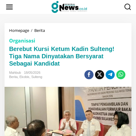
Lewati
ke
konten
Berebut
Homepage
/
Berita
Kursi
Organisasi
Ketum
Kadin
Berebut Kursi Ketum Kadin Sulteng!
Sulteng!
Tiga Nama Dinyatakan Bersyarat
Tiga
Sebagai Kandidat
Nama
Dinyatakan
Mahbub
18/05/2026
Bersyarat
Berita
,
Ekobis
,
Sulteng
Sebagai
Kandidat