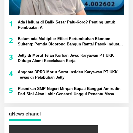
1
Ada Helium di Balik Sesar Palu-Koro? Penting untuk
Pembuatan AI
2
Belum ada Multiplier Effect Pertumbuhan Ekonomi
Sulteng: Pemda Didorong Bangun Rantai Pasok Industri
Lokal
3
Jetty di Morut Telan Korban Jiwa: Karyawan PT UKK
Diduga Alami Kecelakaan Kerja
4
Anggota DPRD Morut Sorot Insiden Karyawan PT UKK
Tewas di Pelabuhan Jetty
5
Resmikan SMP Negeri Mirqan Bupati Banggai Amirudin
Dari Sini Akan Lahir Generasi Unggul Penentu Masa
Depan Daerah
gNews chanel