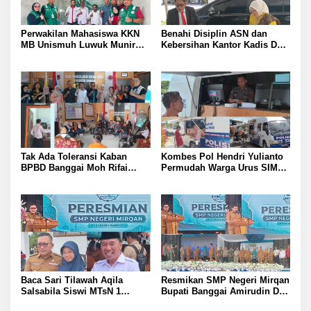
Perwakilan Mahasiswa KKN
Benahi Disiplin ASN dan
MB Unismuh Luwuk Munir
Kebersihan Kantor Kadis DLH
Berikan Penyuluhan Hukum
Banggai Andi Rustam
di Desa Lontos Tingkatkan
Pettasiri Siapkan Nomor Unit
Kesadaran Hukum Masyarakat
Reaksi Cepat Penanganan
Sampah
Tak Ada Toleransi Kaban
Kombes Pol Hendri Yulianto
BPBD Banggai Moh Rifai
Permudah Warga Urus SIM
Mahiwa Tegakkan Disiplin
Satlantas Polresta Banggai
ASN Bentuk Pos Piket Darurat
Hadirkan Layanan SIM
dan Gaungkan Zero Narkoba
Keliling di Toili dan Batui
Baca Sari Tilawah Aqila
Resmikan SMP Negeri Mirqan
Salsabila Siswi MTsN 1
Bupati Banggai Amirudin Dari
Banggai Raih Uang
Sini Akan Lahir Generasi