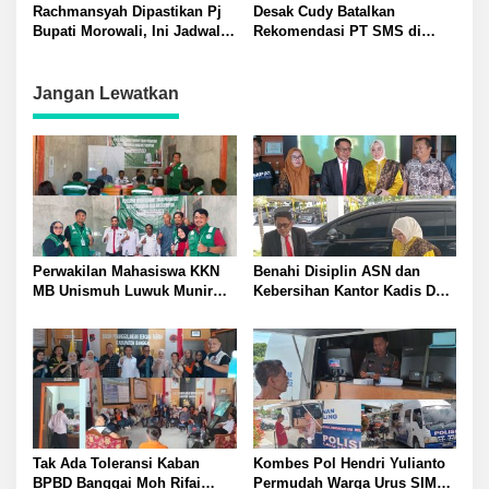
Pelantikan Kadis ESDM
kepada Edy Lesnusa
Rachmansyah Dipastikan Pj
Desak Cudy Batalkan
Bupati Morowali, Ini Jadwal
Rekomendasi PT SMS di
Pelantikannya!
WPR, Ratusan Warga Demo
Geruduk Kantor DPRD Tolitoli
Jangan Lewatkan
Perwakilan Mahasiswa KKN
Benahi Disiplin ASN dan
MB Unismuh Luwuk Munir
Kebersihan Kantor Kadis DLH
Berikan Penyuluhan Hukum
Banggai Andi Rustam
di Desa Lontos Tingkatkan
Pettasiri Siapkan Nomor Unit
Kesadaran Hukum Masyarakat
Reaksi Cepat Penanganan
Sampah
Tak Ada Toleransi Kaban
Kombes Pol Hendri Yulianto
BPBD Banggai Moh Rifai
Permudah Warga Urus SIM