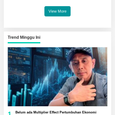
Pembinaan Jamil Hasyim
Unggul Penentu Masa Depan
Diberangkatkan Umrah Saat
Daerah
Peresmian SMP Negeri
View More
Mirqan
Trend Minggu Ini
1
Belum ada Multiplier Effect Pertumbuhan Ekonomi