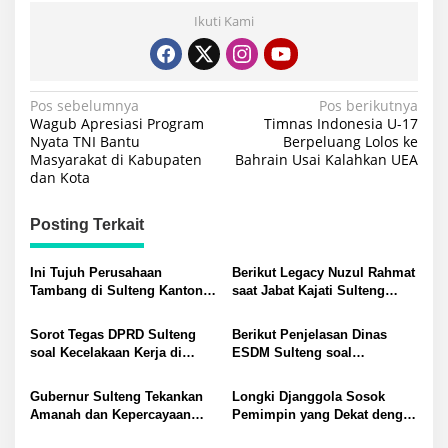
Ikuti Kami
Navigasi
Pos sebelumnya
Pos berikutnya
Wagub Apresiasi Program
Timnas Indonesia U-17
pos
Nyata TNI Bantu
Berpeluang Lolos ke
Masyarakat di Kabupaten
Bahrain Usai Kalahkan UEA
dan Kota
Posting Terkait
Ini Tujuh Perusahaan
Berikut Legacy Nuzul Rahmat
Tambang di Sulteng Kantongi
saat Jabat Kajati Sulteng
RKAB, Sisanya Masih Proses
Selama Sembilan Bulan
Sorot Tegas DPRD Sulteng
Berikut Penjelasan Dinas
soal Kecelakaan Kerja di
ESDM Sulteng soal
Tambang PT FMI: Izin Lolos,
Pencabutan Sanksi PT RUJ:
Bermasalah Secara Sosial
Sudah Memenuhi Semua
Gubernur Sulteng Tekankan
Longki Djanggola Sosok
yang Jadi Dasar
Amanah dan Kepercayaan
Pemimpin yang Dekat dengan
sebagai Modal Utama saat
Staf dan Jurnalis, Pesan