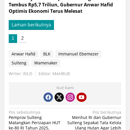
Tembus Rp5,7 Triliun, Gubernur Anwar Hafid
Optimis Ekonomi Terus Melesat
Laman berikutnya
1
2
Anwar Hafid
BLK
Immanuel Ebemezer
Sulteng
Wamenaker
Writer: RILIS
Editor: MAHBUB
Ikuti Kami
Navigasi
Pos sebelumnya
Pos berikutnya
Pemprov Sulteng
Menhut RI dan Gubernur
pos
Matangkan Persiapan HUT
Sulteng Sepakat Tata Kelola
ke-80 RI Tahun 2025,
Ulang Hutan Agar Lebih