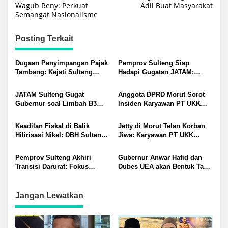
Wagub Reny: Perkuat
Adil Buat Masyarakat
Semangat Nasionalisme
Posting Terkait
Dugaan Penyimpangan Pajak
Pemprov Sulteng Siap
Tambang: Kejati Sulteng
Hadapi Gugatan JATAM:
Tetapkan Eks Kepala Bapenda
Dugaan Pelanggaran
sebagai Tersangka
Lingkungan Akibat Limbah
JATAM Sulteng Gugat
Anggota DPRD Morut Sorot
B3 PT QMB dan Berkah
Gubernur soal Limbah B3
Insiden Karyawan PT UKK
Morowali Sejahtera
Nikel PT QMB dan Berkah
Tewas di Pelabuhan Jetty
Morowali Sejahtera
Keadilan Fiskal di Balik
Jetty di Morut Telan Korban
Hilirisasi Nikel: DBH Sulteng
Jiwa: Karyawan PT UKK
Terancam Hilang?
Diduga Alami Kecelakaan
Kerja
Pemprov Sulteng Akhiri
Gubernur Anwar Hafid dan
Transisi Darurat: Fokus
Dubes UEA akan Bentuk Task
Percepatan Pemulihan
Force Genjot Investasi di
Pascagempa di Sigi
Sulteng
Jangan Lewatkan