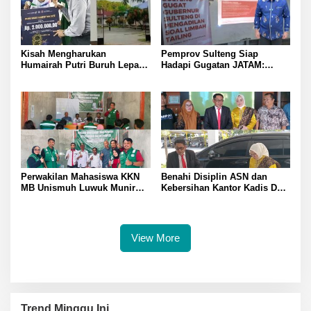
Kisah Mengharukan
Pemprov Sulteng Siap
Humairah Putri Buruh Lepas
Hadapi Gugatan JATAM:
yang Belajar Lewat HP hingga
Dugaan Pelanggaran
Meraih Juara II Pidato Bahasa
Lingkungan Akibat Limbah
Inggris
B3 PT QMB dan Berkah
Morowali Sejahtera
Perwakilan Mahasiswa KKN
Benahi Disiplin ASN dan
MB Unismuh Luwuk Munir
Kebersihan Kantor Kadis DLH
Berikan Penyuluhan Hukum
Banggai Andi Rustam
di Desa Lontos Tingkatkan
Pettasiri Siapkan Nomor Unit
Kesadaran Hukum Masyarakat
Reaksi Cepat Penanganan
Sampah
View More
Trend Minggu Ini