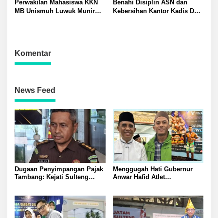
Perwakilan Mahasiswa KKN
Benahi Disiplin ASN dan
MB Unismuh Luwuk Munir
Kebersihan Kantor Kadis DLH
Berikan Penyuluhan Hukum
Banggai Andi Rustam
di Desa Lontos Tingkatkan
Pettasiri Siapkan Nomor Unit
Kesadaran Hukum Masyarakat
Reaksi Cepat Penanganan
Sampah
Komentar
News Feed
Dugaan Penyimpangan Pajak
Menggugah Hati Gubernur
Tambang: Kejati Sulteng
Anwar Hafid Atlet
Tetapkan Eks Kepala Bapenda
Mengharumkan Nama
sebagai Tersangka
Sulawesi Tengah Tak Boleh
Berjuang Sendirian Perhatian
Pada Fitra Atlet Binaraga
Banggai