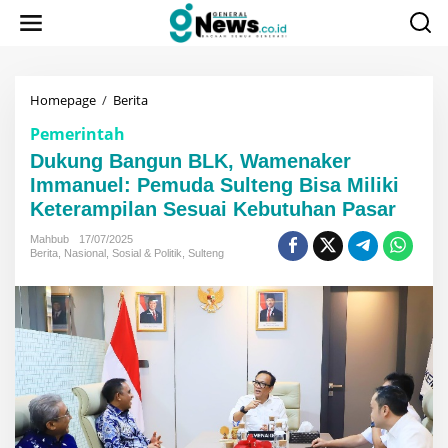
Lewati
ke
konten
Dukung
Homepage
/
Berita
Bangun
Pemerintah
BLK,
Wamenaker
Dukung Bangun BLK, Wamenaker
Immanuel:
Immanuel: Pemuda Sulteng Bisa Miliki
Pemuda
Keterampilan Sesuai Kebutuhan Pasar
Sulteng
Bisa
Mahbub
17/07/2025
Miliki
Berita
,
Nasional
,
Sosial & Politik
,
Sulteng
Keterampilan
Sesuai
Kebutuhan
Pasar