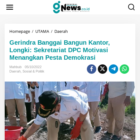
Lewati
ke
konten
Gerindra
Homepage
/
UTAMA
/
Daerah
Banggai
Gerindra Banggai Bangun Kantor,
Bangun
Kantor,
Longki: Sekretariat DPC Motivasi
Longki:
Menangkan Pesta Demokrasi
Sekretariat
DPC
Mahbub
05/10/2022
Motivasi
Daerah
,
Sosial & Politik
Menangkan
Pesta
Demokrasi