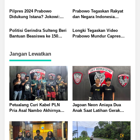
Banyak Jasa Longki
Rebut Kursi Ketua Dewan
Dirasakan
Pilpres 2024 Prabowo
Prabowo Tegaskan Rakyat
Didukung Istana? Jokowi:
dan Negara Indonesia
Saya Menyampaikan
Bersama Palestina
Mendukung Beliau
Politisi Gerindra Sulteng Beri
Longki Tegaskan Video
Bantuan Beasiswa ke 150
Prabowo Mundur Capres
Pelajar SMA Negeri 6 Palu
adalah Hoax
Jangan Lewatkan
Petualang Curi Kabel PLN
Jagoan Neon Aniaya Dua
Pria Asal Nambo Akhirnya
Anak Saat Latihan Gerak
Ditangkap Polresta Banggai
Jalan Dua Pelaku Diamankan
Polresta Banggai