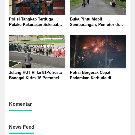
Polisi Tangkap Terduga
Buka Pintu Mobil
Pelaku Kekerasan Seksual
Sembarangan, Pemotor di
terhadap Remaja Putri di
Batui Selatan Kritis, Polisi
Luwuk
Lakukan Olah TKP
Jelang HUT RI ke 81Polresta
Polisi Bergerak Cepat
Banggai Kirim 16 Personel
Padamkan Karhutla di
Latihan Gabungan Paskibraka
Pegunungan Toipan Tiga
Titik Api Hanguskan 32
Pohon Kelapa
Komentar
News Feed