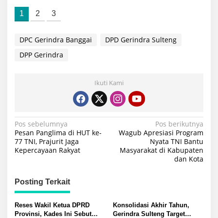
1
2
3
DPC Gerindra Banggai
DPD Gerindra Sulteng
DPP Gerindra
Ikuti Kami
Navigasi
Pos sebelumnya
Pos berikutnya
Pesan Panglima di HUT ke-
Wagub Apresiasi Program
pos
77 TNI, Prajurit Jaga
Nyata TNI Bantu
Kepercayaan Rakyat
Masyarakat di Kabupaten
dan Kota
Posting Terkait
Reses Wakil Ketua DPRD
Konsolidasi Akhir Tahun,
Provinsi, Kades Ini Sebut
Gerindra Sulteng Target