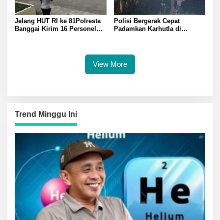
Jelang HUT RI ke 81Polresta
Polisi Bergerak Cepat
Banggai Kirim 16 Personel
Padamkan Karhutla di
Latihan Gabungan Paskibraka
Pegunungan Toipan Tiga
Titik Api Hanguskan 32
Pohon Kelapa
View More
Trend Minggu Ini