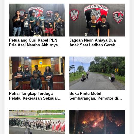
Petualang Curi Kabel PLN
Jagoan Neon Aniaya Dua
Pria Asal Nambo Akhirnya
Anak Saat Latihan Gerak
Ditangkap Polresta Banggai
Jalan Dua Pelaku Diamankan
Polresta Banggai
Polisi Tangkap Terduga
Buka Pintu Mobil
Pelaku Kekerasan Seksual
Sembarangan, Pemotor di
terhadap Remaja Putri di
Batui Selatan Kritis, Polisi
Luwuk
Lakukan Olah TKP