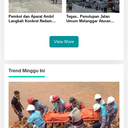
Pemkot dan Aparat Ambil
Tegas.. Penutupan Jalan
Langkah Konkret Redam
Umum Melanggar Aturan
Warga Nunu dan Anoa: Tokoh
Kapolsek Batui IPTU Teguh
Pemuda Sampaikan Pesan
Pimpin Pembukaan Paksa
Sejuk Kutip Kitab Suci Quran
Palang di Desa Lamo Silakan
Suarakan Aspirasi Jangan
View More
Ganggu Jalan Umum
Trend Minggu Ini