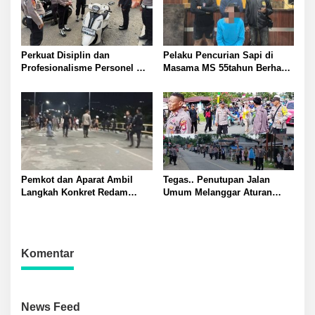
Perkuat Disiplin dan
Pelaku Pencurian Sapi di
Profesionalisme Personel
Masama MS 55tahun Berhasil
Propam Polda Sulteng Gelar
Diringkus Tim Resmob
Gaktibplin di Polresta
Polresta Banggai
Banggai
Pemkot dan Aparat Ambil
Tegas.. Penutupan Jalan
Langkah Konkret Redam
Umum Melanggar Aturan
Warga Nunu dan Anoa: Tokoh
Kapolsek Batui IPTU Teguh
Pemuda Sampaikan Pesan
Pimpin Pembukaan Paksa
Sejuk Kutip Kitab Suci Quran
Palang di Desa Lamo Silakan
Suarakan Aspirasi Jangan
Komentar
Ganggu Jalan Umum
News Feed