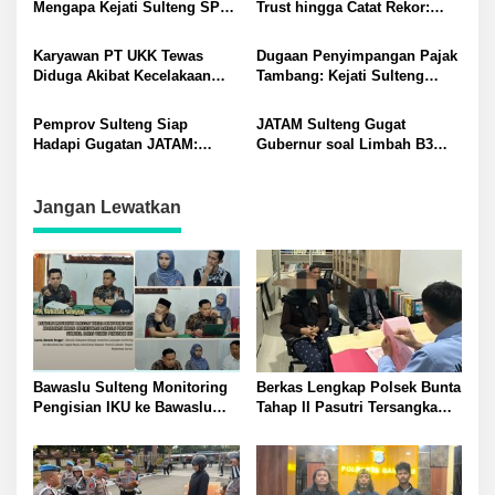
Mengapa Kejati Sulteng SP3
Trust hingga Catat Rekor:
Kasus PT RAS? Allan Billy
Permintaan Tukar Tambah
Dorong Kejagung Ambil Alih
Baru Meningkat
Karyawan PT UKK Tewas
Dugaan Penyimpangan Pajak
Diduga Akibat Kecelakaan
Tambang: Kejati Sulteng
Kerja Meninggalkan Istri dan
Tetapkan Eks Kepala Bapenda
Anak yang Masih TK
sebagai Tersangka
Pemprov Sulteng Siap
JATAM Sulteng Gugat
Hadapi Gugatan JATAM:
Gubernur soal Limbah B3
Dugaan Pelanggaran
Nikel PT QMB dan Berkah
Lingkungan Akibat Limbah
Morowali Sejahtera
B3 PT QMB dan Berkah
Jangan Lewatkan
Morowali Sejahtera
Bawaslu Sulteng Monitoring
Berkas Lengkap Polsek Bunta
Pengisian IKU ke Bawaslu
Tahap II Pasutri Tersangka
Banggai guna Perkuat
Pencurian Serahkan ke Kejari
Akuntabilitas dan Kinerja
Banggai
Kelembagaan