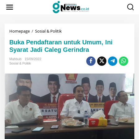
Lewati
ke
konten
Buka
Homepage
/
Sosial & Politik
Pendaftaran
Buka Pendaftaran untuk Umum, Ini
untuk
Umum,
Syarat Jadi Caleg Gerindra
Ini
Syarat
Mahbub
15/09/2022
Sosial & Politik
Jadi
Caleg
Gerindra