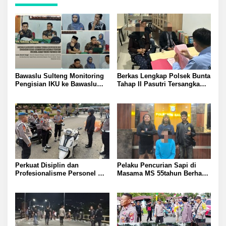
Bawaslu Sulteng Monitoring
Berkas Lengkap Polsek Bunta
Pengisian IKU ke Bawaslu
Tahap II Pasutri Tersangka
Banggai guna Perkuat
Pencurian Serahkan ke Kejari
Akuntabilitas dan Kinerja
Banggai
Kelembagaan
Perkuat Disiplin dan
Pelaku Pencurian Sapi di
Profesionalisme Personel
Masama MS 55tahun Berhasil
Propam Polda Sulteng Gelar
Diringkus Tim Resmob
Gaktibplin di Polresta
Polresta Banggai
Banggai