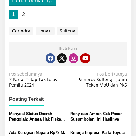
Laman berikutnya
1
2
Gerindra
Longki
Sulteng
Ikuti Kami
Navigasi
Pos sebelumnya
Pos berikutnya
7 Partai Tetap Tak Lolos
Pemprov Sulteng – Jatim
pos
Pemilu 2024
Teken MoU dan PKS
Posting Terkait
Menyoal Status Daerah
Reny dan Amran Cek Pasar
Pengolah: Antara Hak Fiskal
Susumbolan, Ini Hasilnya
dan Distorsi Masalah di
Morowali-Morut
Ada Kerugian Negara Rp79 M,
Kinerja Impresif Kalla Toyota