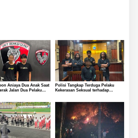
Anak Saat
Polisi Tangkap Terduga Pelaku
erak Jalan Dua Pelaku
Kekerasan Seksual terhadap
n Polresta Banggai
Remaja Putri di Luwuk