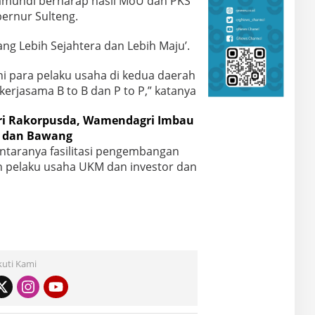
kamundi berharap hasil MoU dan PKS
ubernur Sulteng.
ng Lebih Sejahtera dan Lebih Maju’.
i para pelaku usaha di kedua daerah
erjasama B to B dan P to P,” katanya
ri Rakorpusda, Wamendagri Imbau
 dan Bawang
antaranya fasilitasi pengembangan
n pelaku usaha UKM dan investor dan
kuti Kami