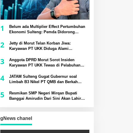
1
Belum ada Multiplier Effect Pertumbuhan
Ekonomi Sulteng: Pemda Didorong
Bangun Rantai Pasok Industri Lokal
2
Jetty di Morut Telan Korban Jiwa:
Karyawan PT UKK Diduga Alami
Kecelakaan Kerja
3
Anggota DPRD Morut Sorot Insiden
Karyawan PT UKK Tewas di Pelabuhan
Jetty
4
JATAM Sulteng Gugat Gubernur soal
Limbah B3 Nikel PT QMB dan Berkah
Morowali Sejahtera
5
Resmikan SMP Negeri Mirqan Bupati
Banggai Amirudin Dari Sini Akan Lahir
Generasi Unggul Penentu Masa Depan
Daerah
gNews chanel