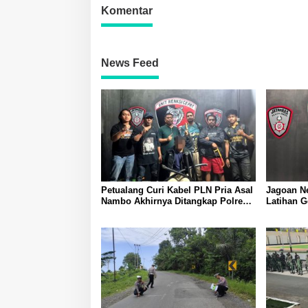
Komentar
News Feed
Petualang Curi Kabel PLN Pria Asal
Jagoan Neon Aniaya Dua 
Nambo Akhirnya Ditangkap Polresta
Latihan G
Banggai
Diamanka