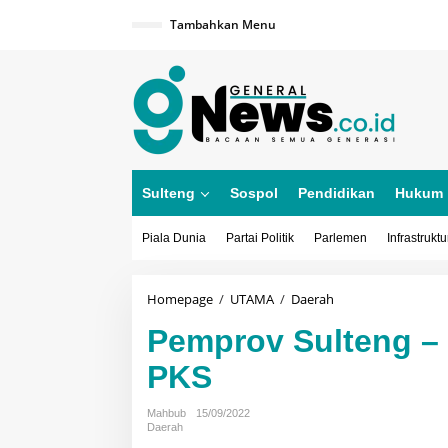
Lewati
ke
Tambahkan Menu
konten
Sulteng
Sospol
Pendidikan
Hukum
Piala Dunia
Partai Politik
Parlemen
Infrastruktu
Pemprov
Homepage
/
UTAMA
/
Daerah
Sulteng
Pemprov Sulteng –
-
Jatim
PKS
Teken
MoU
dan
Mahbub
15/09/2022
PKS
Daerah