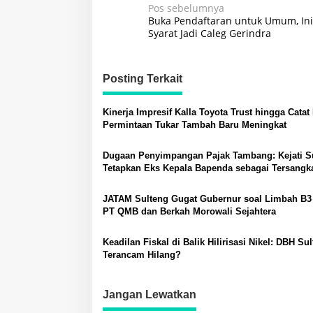
Navigasi
Pos sebelumnya
Buka Pendaftaran untuk Umum, Ini
pos
Syarat Jadi Caleg Gerindra
Posting Terkait
Kinerja Impresif Kalla Toyota Trust hingga Catat
Permintaan Tukar Tambah Baru Meningkat
Dugaan Penyimpangan Pajak Tambang: Kejati S
Tetapkan Eks Kepala Bapenda sebagai Tersangk
JATAM Sulteng Gugat Gubernur soal Limbah B3 
PT QMB dan Berkah Morowali Sejahtera
Keadilan Fiskal di Balik Hilirisasi Nikel: DBH Su
Terancam Hilang?
Jangan Lewatkan