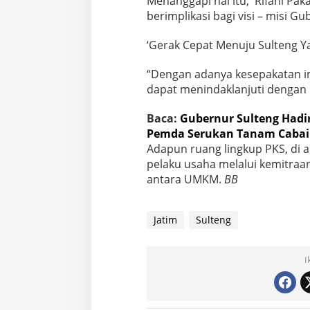
Menanggapi hal itu, Rifani Pa
berimplikasi bagi visi – misi G
‘Gerak Cepat Menuju Sulteng Ya
“Dengan adanya kesepakatan in
dapat menindaklanjuti dengan k
Baca:
Gubernur Sulteng Hadi
Pemda Serukan Tanam Cabai
Adapun ruang lingkup PKS, di 
pelaku usaha melalui kemitraa
antara UMKM.
BB
Jatim
Sulteng
I