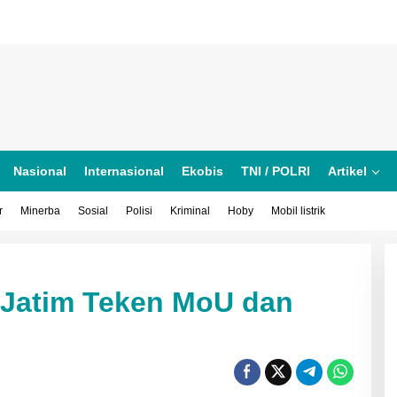
Nasional
Internasional
Ekobis
TNI / POLRI
Artikel
r
Minerba
Sosial
Polisi
Kriminal
Hoby
Mobil listrik
 Jatim Teken MoU dan