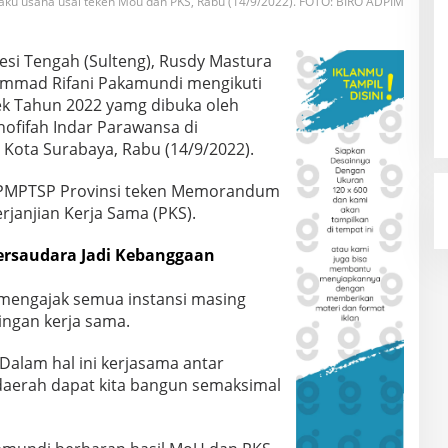
aku usaha usai teken Mou dan PKS, Rabu (14/9/2022). FOTO: BIRO ADPIM
si Tengah (Sulteng), Rusdy Mastura
ammad Rifani Pakamundi mengikuti
ek Tahun 2022 yamg dibuka oleh
hofifah Indar Parawansa di
l Kota Surabaya, Rabu (14/9/2022).
DPMPTSP Provinsi teken Memorandum
janjian Kerja Sama (PKS).
Bersaudara Jadi Kebanggaan
mengajak semua instansi masing
ngan kerja sama.
 Dalam hal ini kerjasama antar
daerah dapat kita bangun semaksimal