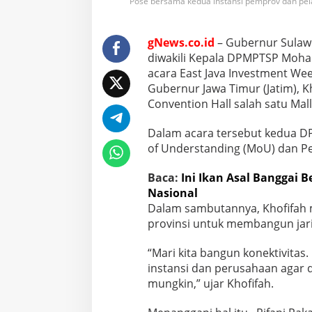
Pose bersama kedua instansi pemprov dan pel
gNews.co.id
– Gubernur Sulawe
diwakili Kepala DPMPTSP Moh
acara East Java Investment We
Gubernur Jawa Timur (Jatim), K
Convention Hall salah satu Mal
Dalam acara tersebut kedua 
of Understanding (MoU) dan Per
Baca:
Ini Ikan Asal Banggai 
Nasional
Dalam sambutannya, Khofifah 
provinsi untuk membangun jari
“Mari kita bangun konektivitas.
instansi dan perusahaan agar 
mungkin,” ujar Khofifah.