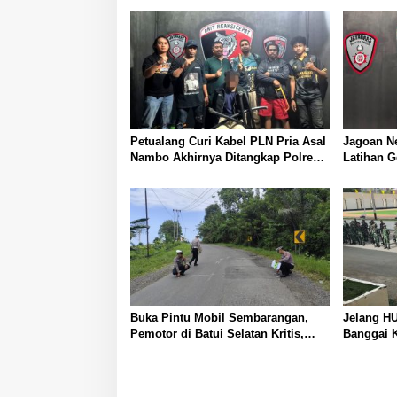
Petualang Curi Kabel PLN Pria Asal
Jagoan Neon Aniaya Dua 
Nambo Akhirnya Ditangkap Polresta
Latihan G
Banggai
Diamanka
Buka Pintu Mobil Sembarangan,
Jelang HU
Pemotor di Batui Selatan Kritis,
Banggai K
Polisi Lakukan Olah TKP
Gabungan