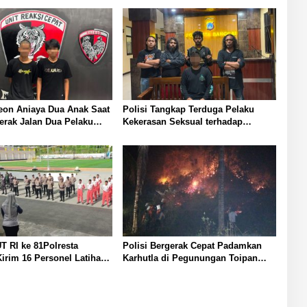
Anak Saat
Polisi Tangkap Terduga Pelaku
erak Jalan Dua Pelaku
Kekerasan Seksual terhadap
n Polresta Banggai
Remaja Putri di Luwuk
T RI ke 81Polresta
Polisi Bergerak Cepat Padamkan
irim 16 Personel Latihan
Karhutla di Pegunungan Toipan
 Paskibraka
Tiga Titik Api Hanguskan 32 Pohon
Kelapa