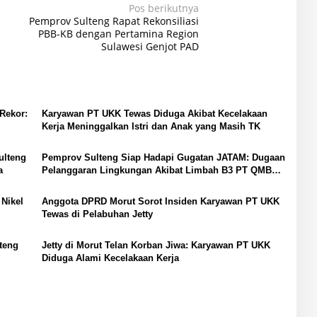
Pos berikutnya
Pemprov Sulteng Rapat Rekonsiliasi
PBB-KB dengan Pertamina Region
Sulawesi Genjot PAD
 Rekor:
Karyawan PT UKK Tewas Diduga Akibat Kecelakaan
Kerja Meninggalkan Istri dan Anak yang Masih TK
ulteng
Pemprov Sulteng Siap Hadapi Gugatan JATAM: Dugaan
a
Pelanggaran Lingkungan Akibat Limbah B3 PT QMB
dan Berkah Morowali Sejahtera
Nikel
Anggota DPRD Morut Sorot Insiden Karyawan PT UKK
Tewas di Pelabuhan Jetty
lteng
Jetty di Morut Telan Korban Jiwa: Karyawan PT UKK
Diduga Alami Kecelakaan Kerja