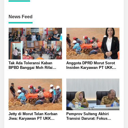
News Feed
Tak Ada Toleransi Kaban
Anggota DPRD Morut Sorot
BPBD Banggai Moh Rifai
Insiden Karyawan PT UKK
Mahiwa Tegakkan Disiplin
Tewas di Pelabuhan Jetty
ASN Bentuk Pos Piket Darurat
dan Gaungkan Zero Narkoba
Jetty di Morut Telan Korban
Pemprov Sulteng Akhiri
Jiwa: Karyawan PT UKK
Transisi Darurat: Fokus
Diduga Alami Kecelakaan
Percepatan Pemulihan
Kerja
Pascagempa di Sigi