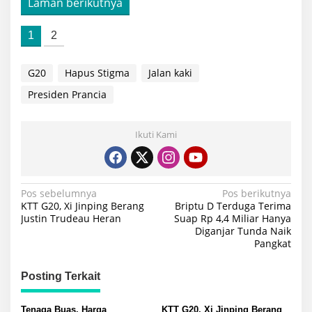
Laman berikutnya
1
2
G20
Hapus Stigma
Jalan kaki
Presiden Prancia
Ikuti Kami
Navigasi
Pos sebelumnya
Pos berikutnya
KTT G20, Xi Jinping Berang
Briptu D Terduga Terima
pos
Justin Trudeau Heran
Suap Rp 4,4 Miliar Hanya
Diganjar Tunda Naik
Pangkat
Posting Terkait
Tenaga Buas, Harga
KTT G20, Xi Jinping Berang