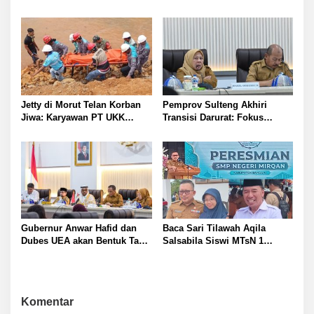
Mahiwa Tegakkan Disiplin
Tewas di Pelabuhan Jetty
ASN Bentuk Pos Piket Darurat
dan Gaungkan Zero Narkoba
Jetty di Morut Telan Korban
Pemprov Sulteng Akhiri
Jiwa: Karyawan PT UKK
Transisi Darurat: Fokus
Diduga Alami Kecelakaan
Percepatan Pemulihan
Kerja
Pascagempa di Sigi
Gubernur Anwar Hafid dan
Baca Sari Tilawah Aqila
Dubes UEA akan Bentuk Task
Salsabila Siswi MTsN 1
Force Genjot Investasi di
Banggai Raih Uang
Sulteng
Pembinaan Jamil Hasyim
Diberangkatkan Umrah Saat
Peresmian SMP Negeri
Komentar
Mirqan