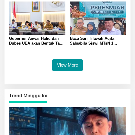
Gubernur Anwar Hafid dan
Baca Sari Tilawah Aqila
Dubes UEA akan Bentuk Task
Salsabila Siswi MTsN 1
Force Genjot Investasi di
Banggai Raih Uang
Sulteng
Pembinaan Jamil Hasyim
Diberangkatkan Umrah Saat
Peresmian SMP Negeri
View More
Mirqan
Trend Minggu Ini