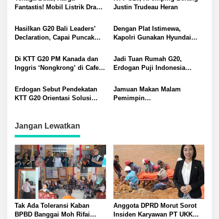
Fantastis! Mobil Listrik Drako
Justin Trudeau Heran
Drago Meluncur
Hasilkan G20 Bali Leaders’
Dengan Plat Istimewa,
Declaration, Capai Puncak
Kapolri Gunakan Hyundai
Konferensi Tingkat Tinggi
Ionic pada KTT G20
G20 Tahun 2022
Di KTT G20 PM Kanada dan
Jadi Tuan Rumah G20,
Inggris ‘Nongkrong’ di Cafe,
Erdogan Puji Indonesia
Ini yang Dibahas
Sukses Perankan
Kepemimpinan di Tengah
Erdogan Sebut Pendekatan
Jamuan Makan Malam
Tantangan Global
KTT G20 Orientasi Solusi
Pemimpin
Krisis Global
Negara/Pemerintahan
Anggota G20 Penuh
Kehangatan
Jangan Lewatkan
Tak Ada Toleransi Kaban
Anggota DPRD Morut Sorot
BPBD Banggai Moh Rifai
Insiden Karyawan PT UKK