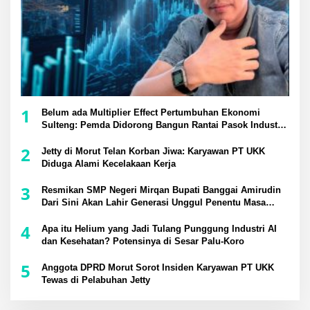
1
Belum ada Multiplier Effect Pertumbuhan Ekonomi
Sulteng: Pemda Didorong Bangun Rantai Pasok Industri
Lokal
2
Jetty di Morut Telan Korban Jiwa: Karyawan PT UKK
Diduga Alami Kecelakaan Kerja
3
Resmikan SMP Negeri Mirqan Bupati Banggai Amirudin
Dari Sini Akan Lahir Generasi Unggul Penentu Masa
Depan Daerah
4
Apa itu Helium yang Jadi Tulang Punggung Industri AI
dan Kesehatan? Potensinya di Sesar Palu-Koro
5
Anggota DPRD Morut Sorot Insiden Karyawan PT UKK
Tewas di Pelabuhan Jetty