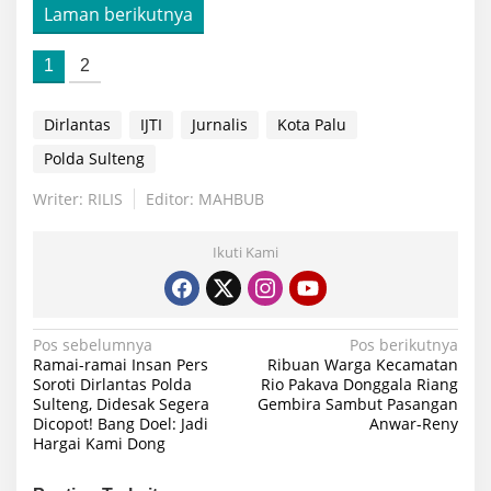
Laman berikutnya
1
2
Dirlantas
IJTI
Jurnalis
Kota Palu
Polda Sulteng
Writer: RILIS
Editor: MAHBUB
Ikuti Kami
Navigasi
Pos sebelumnya
Pos berikutnya
Ramai-ramai Insan Pers
Ribuan Warga Kecamatan
pos
Soroti Dirlantas Polda
Rio Pakava Donggala Riang
Sulteng, Didesak Segera
Gembira Sambut Pasangan
Dicopot! Bang Doel: Jadi
Anwar-Reny
Hargai Kami Dong