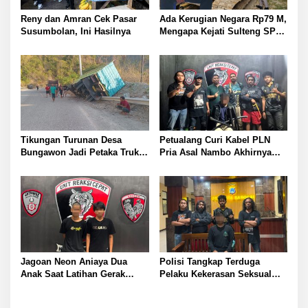
Reny dan Amran Cek Pasar
Ada Kerugian Negara Rp79 M,
Susumbolan, Ini Hasilnya
Mengapa Kejati Sulteng SP3
Kasus PT RAS? Allan Billy
Dorong Kejagung Ambil Alih
Tikungan Turunan Desa
Petualang Curi Kabel PLN
Bungawon Jadi Petaka Truk
Pria Asal Nambo Akhirnya
Muatan Cangkang Sawit
Ditangkap Polresta Banggai
Terperosok dan Rusak Berat
Jagoan Neon Aniaya Dua
Polisi Tangkap Terduga
Anak Saat Latihan Gerak
Pelaku Kekerasan Seksual
Jalan Dua Pelaku Diamankan
terhadap Remaja Putri di
Polresta Banggai
Luwuk