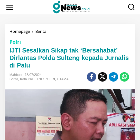
Lewati
ke
konten
IJTI
Homepage
/
Berita
Sesalkan
Polri
Sikap
tak
IJTI Sesalkan Sikap tak ‘Bersahabat’
'Bersahabat'
Dirlantas Polda Sulteng kepada Jurnalis
Dirlantas
di Palu
Polda
Sulteng
Mahbub
18/07/2024
kepada
Berita
,
Kota Palu
,
TNI / POLRI
,
UTAMA
Jurnalis
di
Palu