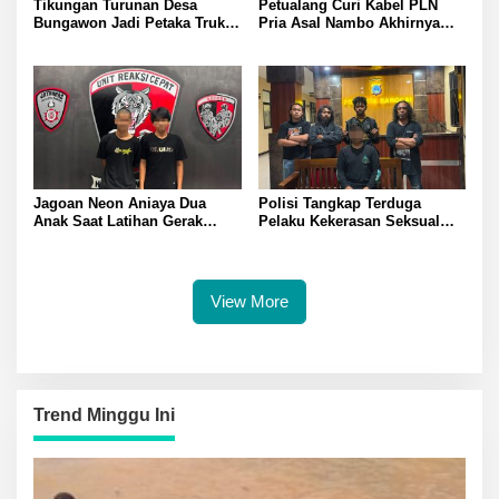
Tikungan Turunan Desa
Petualang Curi Kabel PLN
Bungawon Jadi Petaka Truk
Pria Asal Nambo Akhirnya
Muatan Cangkang Sawit
Ditangkap Polresta Banggai
Terperosok dan Rusak Berat
Jagoan Neon Aniaya Dua
Polisi Tangkap Terduga
Anak Saat Latihan Gerak
Pelaku Kekerasan Seksual
Jalan Dua Pelaku Diamankan
terhadap Remaja Putri di
Polresta Banggai
Luwuk
View More
Trend Minggu Ini