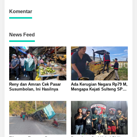
Komentar
News Feed
Reny dan Amran Cek Pasar
Ada Kerugian Negara Rp79 M,
Susumbolan, Ini Hasilnya
Mengapa Kejati Sulteng SP3
Kasus PT RAS? Allan Billy
Dorong Kejagung Ambil Alih