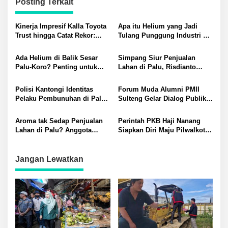
Posting Terkait
Kinerja Impresif Kalla Toyota
Apa itu Helium yang Jadi
Trust hingga Catat Rekor:
Tulang Punggung Industri AI
Permintaan Tukar Tambah
dan Kesehatan? Potensinya
Baru Meningkat
di Sesar Palu-Koro
Ada Helium di Balik Sesar
Simpang Siur Penjualan
Palu-Koro? Penting untuk
Lahan di Palu, Risdianto
Pembuatan AI
Minta Tunjukkan Suratnya!
Polisi Kantongi Identitas
Forum Muda Alumni PMII
Pelaku Pembunuhan di Palu,
Sulteng Gelar Dialog Publik
AKP Ismail: Personel
Tentang Kontestasi Ketum
Melakukan Pengejaran
PBNU
Aroma tak Sedap Penjualan
Perintah PKB Haji Nanang
Lahan di Palu? Anggota
Siapkan Diri Maju Pilwalkot
DPRD Minta Wali Kota Tindak
Palu
Tegas
Jangan Lewatkan