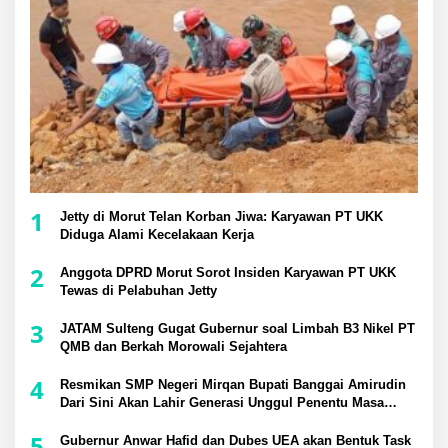
1
Jetty di Morut Telan Korban Jiwa: Karyawan PT UKK
Diduga Alami Kecelakaan Kerja
2
Anggota DPRD Morut Sorot Insiden Karyawan PT UKK
Tewas di Pelabuhan Jetty
3
JATAM Sulteng Gugat Gubernur soal Limbah B3 Nikel PT
QMB dan Berkah Morowali Sejahtera
4
Resmikan SMP Negeri Mirqan Bupati Banggai Amirudin
Dari Sini Akan Lahir Generasi Unggul Penentu Masa
Depan Daerah
5
Gubernur Anwar Hafid dan Dubes UEA akan Bentuk Task