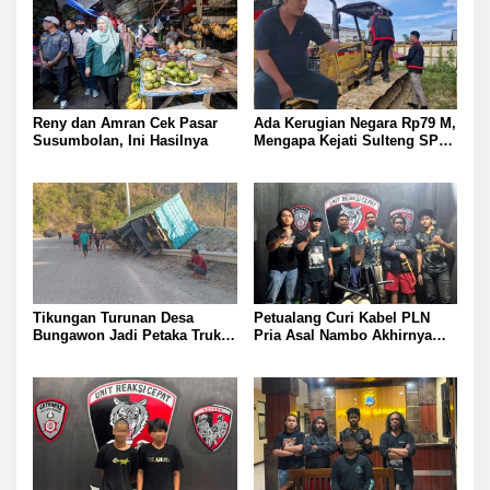
Reny dan Amran Cek Pasar
Ada Kerugian Negara Rp79 M,
Susumbolan, Ini Hasilnya
Mengapa Kejati Sulteng SP3
Kasus PT RAS? Allan Billy
Dorong Kejagung Ambil Alih
Tikungan Turunan Desa
Petualang Curi Kabel PLN
Bungawon Jadi Petaka Truk
Pria Asal Nambo Akhirnya
Muatan Cangkang Sawit
Ditangkap Polresta Banggai
Terperosok dan Rusak Berat