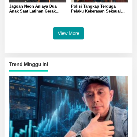
Jagoan Neon Aniaya Dua
Polisi Tangkap Terduga
Anak Saat Latihan Gerak
Pelaku Kekerasan Seksual
Jalan Dua Pelaku Diamankan
terhadap Remaja Putri di
Polresta Banggai
Luwuk
View More
Trend Minggu Ini