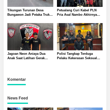
Tikungan Turunan Desa
Petualang Curi Kabel PLN
Bungawon Jadi Petaka Truk
Pria Asal Nambo Akhirnya
Muatan Cangkang Sawit
Ditangkap Polresta Banggai
Terperosok dan Rusak Berat
Jagoan Neon Aniaya Dua
Polisi Tangkap Terduga
Anak Saat Latihan Gerak
Pelaku Kekerasan Seksual
Jalan Dua Pelaku Diamankan
terhadap Remaja Putri di
Polresta Banggai
Luwuk
Komentar
News Feed