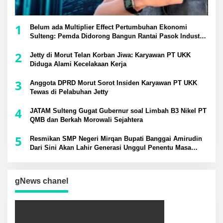
1
Belum ada Multiplier Effect Pertumbuhan Ekonomi
Sulteng: Pemda Didorong Bangun Rantai Pasok Industri
Lokal
2
Jetty di Morut Telan Korban Jiwa: Karyawan PT UKK
Diduga Alami Kecelakaan Kerja
3
Anggota DPRD Morut Sorot Insiden Karyawan PT UKK
Tewas di Pelabuhan Jetty
4
JATAM Sulteng Gugat Gubernur soal Limbah B3 Nikel PT
QMB dan Berkah Morowali Sejahtera
5
Resmikan SMP Negeri Mirqan Bupati Banggai Amirudin
Dari Sini Akan Lahir Generasi Unggul Penentu Masa
Depan Daerah
gNews chanel