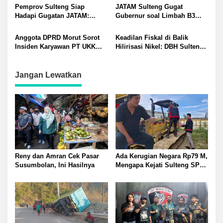
Anak yang Masih TK
sebagai Tersangka
Pemprov Sulteng Siap
JATAM Sulteng Gugat
Hadapi Gugatan JATAM:
Gubernur soal Limbah B3
Dugaan Pelanggaran
Nikel PT QMB dan Berkah
Lingkungan Akibat Limbah
Morowali Sejahtera
Anggota DPRD Morut Sorot
Keadilan Fiskal di Balik
B3 PT QMB dan Berkah
Insiden Karyawan PT UKK
Hilirisasi Nikel: DBH Sulteng
Morowali Sejahtera
Tewas di Pelabuhan Jetty
Terancam Hilang?
Jangan Lewatkan
Reny dan Amran Cek Pasar
Ada Kerugian Negara Rp79 M,
Susumbolan, Ini Hasilnya
Mengapa Kejati Sulteng SP3
Kasus PT RAS? Allan Billy
Dorong Kejagung Ambil Alih