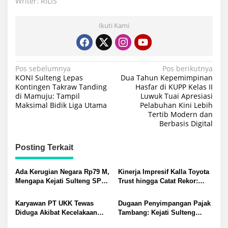
Writer: RILIS
Ikuti Kami
Navigasi
Pos sebelumnya
Pos berikutnya
KONI Sulteng Lepas
Dua Tahun Kepemimpinan
pos
Kontingen Takraw Tanding
Hasfar di KUPP Kelas II
di Mamuju: Tampil
Luwuk Tuai Apresiasi
Maksimal Bidik Liga Utama
Pelabuhan Kini Lebih
Tertib Modern dan
Berbasis Digital
Posting Terkait
Ada Kerugian Negara Rp79 M,
Kinerja Impresif Kalla Toyota
Mengapa Kejati Sulteng SP3
Trust hingga Catat Rekor:
Kasus PT RAS? Allan Billy
Permintaan Tukar Tambah
Dorong Kejagung Ambil Alih
Baru Meningkat
Karyawan PT UKK Tewas
Dugaan Penyimpangan Pajak
Diduga Akibat Kecelakaan
Tambang: Kejati Sulteng
Kerja Meninggalkan Istri dan
Tetapkan Eks Kepala Bapenda