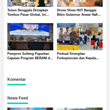
Tenun Donggala Disiapkan
Drone Show HUT Banggai
Tembus Pasar Global, Ini
Bikin Gubernur Anwar Hafid
Langkah yang Disiapkan
Terpukau
Pemprov Sulteng
Pemprov Sulteng Paparkan
Perkuat Sinergitas
Capaian Program BERANI di
Forkopimcam dan Kepala
Tiga Sektor
Desa Kapolsek Lamala Iptu
Wayan Ajak Masyarakat Jaga
Kamtibmas Bersama
Komentar
News Feed