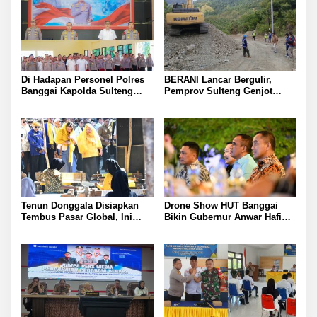
Di Hadapan Personel Polres
BERANI Lancar Bergulir,
Banggai Kapolda Sulteng
Pemprov Sulteng Genjot
Ingatkan Penyidik Bekerja
Bangun Jalan dan Jembatan
Profesional dan Jaga Nama
di Sejumlah Daerah
Baik Institusi
Tenun Donggala Disiapkan
Drone Show HUT Banggai
Tembus Pasar Global, Ini
Bikin Gubernur Anwar Hafid
Langkah yang Disiapkan
Terpukau
Pemprov Sulteng