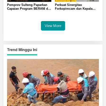
Pemprov Sulteng Paparkan
Perkuat Sinergitas
Capaian Program BERANI di
Forkopimcam dan Kepala
Tiga Sektor
Desa Kapolsek Lamala Iptu
Wayan Ajak Masyarakat Jaga
Kamtibmas Bersama
View More
Trend Minggu Ini