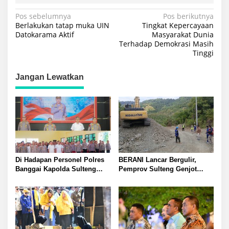
Navigasi
Pos sebelumnya
Pos berikutnya
Berlakukan tatap muka UIN
Tingkat Kepercayaan
pos
Datokarama Aktif
Masyarakat Dunia
Terhadap Demokrasi Masih
Tinggi
Jangan Lewatkan
Di Hadapan Personel Polres
BERANI Lancar Bergulir,
Banggai Kapolda Sulteng
Pemprov Sulteng Genjot
Ingatkan Penyidik Bekerja
Bangun Jalan dan Jembatan
Profesional dan Jaga Nama
di Sejumlah Daerah
Baik Institusi