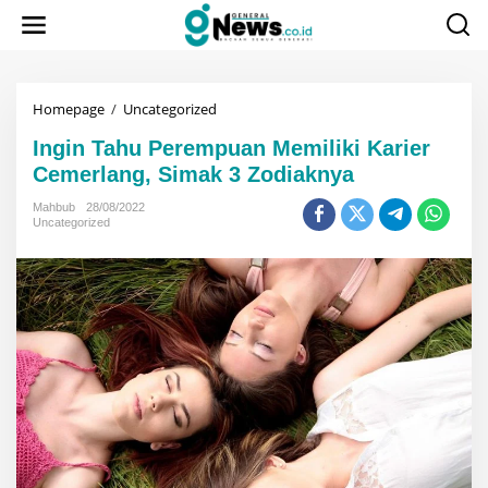
Lewati
ke
konten
Ingin
Homepage
/
Uncategorized
Tahu
Ingin Tahu Perempuan Memiliki Karier
Perempuan
Memiliki
Cemerlang, Simak 3 Zodiaknya
Karier
Cemerlang,
Mahbub
28/08/2022
Uncategorized
Simak
3
Zodiaknya