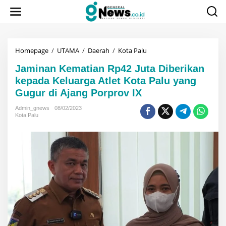
Lewati
ke
konten
Jaminan
Homepage
/
UTAMA
/
Daerah
/
Kota Palu
Kematian
Jaminan Kematian Rp42 Juta Diberikan
Rp42
Juta
kepada Keluarga Atlet Kota Palu yang
Diberikan
Gugur di Ajang Porprov IX
kepada
Keluarga
Admin_gnews
08/02/2023
Atlet
Kota Palu
Kota
Palu
yang
Gugur
di
Ajang
Porprov
IX