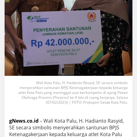
Wali Kota Palu, H. Hadianto Rasyid, SE secara simbolis
menyerahkan santunan BPJS Ketenagakerjaan kepada keluarga
atlet Kota Palu yang meninggal usai berkompetisi di ajang Pekan
Olahraga Provinsi (Porprov) ke-9 lalu di ruang kerjanya. Selasa
(07/02/2023) | FOTO: Prokopim Setda Kota Palu.
gNews.co.id
–
Wali Kota Palu, H. Hadianto Rasyid,
SE secara simbolis menyerahkan santunan BPJS
Ketenagakerjaan kepada keluarga atlet Kota Palu