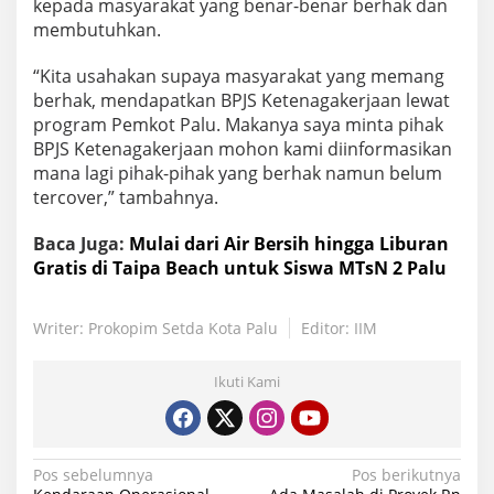
kepada masyarakat yang benar-benar berhak dan
membutuhkan.
“Kita usahakan supaya masyarakat yang memang
berhak, mendapatkan BPJS Ketenagakerjaan lewat
program Pemkot Palu. Makanya saya minta pihak
BPJS Ketenagakerjaan mohon kami diinformasikan
mana lagi pihak-pihak yang berhak namun belum
tercover,” tambahnya.
Baca Juga:
Mulai dari Air Bersih hingga Liburan
Gratis di Taipa Beach untuk Siswa MTsN 2 Palu
Writer: Prokopim Setda Kota Palu
Editor: IIM
Ikuti Kami
Navigasi
Pos sebelumnya
Pos berikutnya