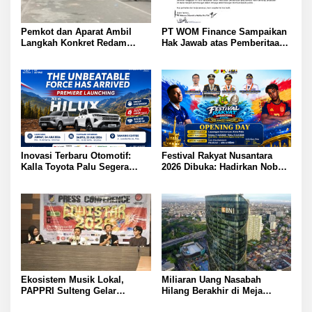
Pemkot dan Aparat Ambil
PT WOM Finance Sampaikan
Langkah Konkret Redam
Hak Jawab atas Pemberitaan
Warga Nunu dan Anoa: Tokoh
GNews.co.id Tegaskan
Pemuda Sampaikan Pesan
Penarikan Kendaraan Sesuai
Sejuk Kutip Kitab Suci Quran
Ketentuan
Inovasi Terbaru Otomotif:
Festival Rakyat Nusantara
Kalla Toyota Palu Segera
2026 Dibuka: Hadirkan Nobar
Luncurkan Hilux Double
Semifinal Piala Dunia dan
Cabin
Hiburan Meriah di Palu
Ekosistem Musik Lokal,
Miliaran Uang Nasabah
PAPPRI Sulteng Gelar
Hilang Berakhir di Meja
Equistar 2026: 12 Finalis
Kompromi? BNI Kembalikan