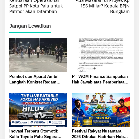
Kendaraan Operasional
Ada Masalah di Proyek Rp
pos
Satpol PP Kota Palu untuk
156 Miliar? Kepala BPJN
Patmor akan Ditambah
Bungkam
Jangan Lewatkan
Pemkot dan Aparat Ambil
PT WOM Finance Sampaikan
Langkah Konkret Redam
Hak Jawab atas Pemberitaan
Warga Nunu dan Anoa: Tokoh
GNews.co.id Tegaskan
Pemuda Sampaikan Pesan
Penarikan Kendaraan Sesuai
Sejuk Kutip Kitab Suci Quran
Ketentuan
Inovasi Terbaru Otomotif:
Festival Rakyat Nusantara
Kalla Toyota Palu Segera
2026 Dibuka: Hadirkan Nobar