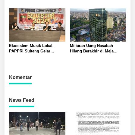
Luncurkan Hilux Double
Semifinal Piala Dunia dan
Cabin
Hiburan Meriah di Palu
Ekosistem Musik Lokal,
Miliaran Uang Nasabah
PAPPRI Sulteng Gelar
Hilang Berakhir di Meja
Equistar 2026: 12 Finalis
Kompromi? BNI Kembalikan
Berebut Juara
Rp 3 Miliar Lebih
Komentar
News Feed