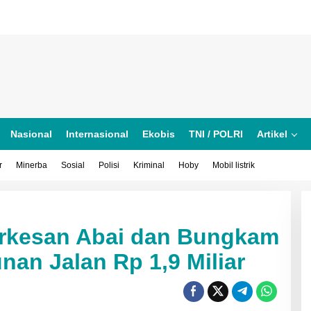
Nasional
Internasional
Ekobis
TNI / POLRI
Artikel
r
Minerba
Sosial
Polisi
Kriminal
Hoby
Mobil listrik
erkesan Abai dan Bungkam
n
nan Jalan Rp 1,9 Miliar
m