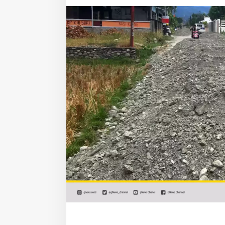
Timbun
Jalan
Rp
1,9
Miliar