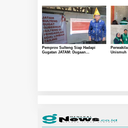
Masih TK
Berjuang 
Fitra Atl
Pemprov Sulteng Siap Hadapi
Perwakil
Gugatan JATAM: Dugaan
Unismuh 
Pelanggaran Lingkungan Akibat
Penyuluh
Limbah B3 PT QMB dan Berkah
Tingkatk
Morowali Sejahtera
Masyarak