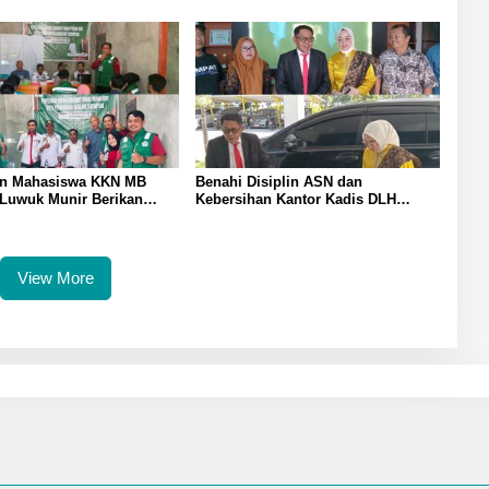
Sendirian Perhatian Pada
Bahasa Inggris
et Binaraga Banggai
an Mahasiswa KKN MB
Benahi Disiplin ASN dan
Luwuk Munir Berikan
Kebersihan Kantor Kadis DLH
an Hukum di Desa Lontos
Banggai Andi Rustam Pettasiri
an Kesadaran Hukum
Siapkan Nomor Unit Reaksi Cepat
at
Penanganan Sampah
View More