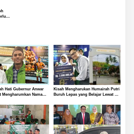
oh
erlu
h Hati Gubernur Anwar
Kisah Mengharukan Humairah Putri
let Mengharumkan Nama
Buruh Lepas yang Belajar Lewat HP
 Tengah Tak Boleh
hingga Meraih Juara II Pidato
Sendirian Perhatian Pada
Bahasa Inggris
et Binaraga Banggai