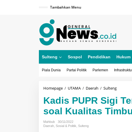
Lewati
ke
Tambahkan Menu
konten
Sulteng
Sospol
Pendidikan
Hukum
Piala Dunia
Partai Politik
Parlemen
Infrastruktu
Kadis
Homepage
/
UTAMA
/
Daerah
/
Sulteng
PUPR
Kadis PUPR Sigi T
Sigi
Terkesa
soal Kualitas Timbu
Abai
dan
Bungka
Mahbub
30/11/2022
soal
Daerah
,
Sosial & Politik
,
Sulteng
Kualitas