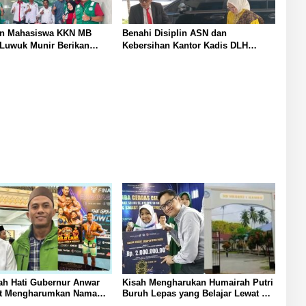
an Mahasiswa KKN MB
Benahi Disiplin ASN dan
Luwuk Munir Berikan
Kebersihan Kantor Kadis DLH
an Hukum di Desa Lontos
Banggai Andi Rustam Pettasiri
an Kesadaran Hukum
Siapkan Nomor Unit Reaksi Cepat
at
Penanganan Sampah
h Hati Gubernur Anwar
Kisah Mengharukan Humairah Putri
let Mengharumkan Nama
Buruh Lepas yang Belajar Lewat HP
 Tengah Tak Boleh
hingga Meraih Juara II Pidato