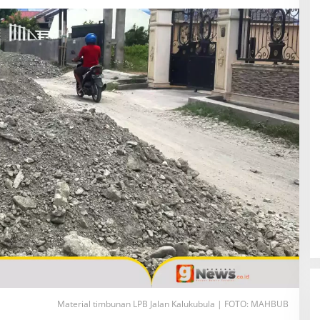
an
Material timbunan LPB Jalan Kalukubula | FOTO: MAHBUB