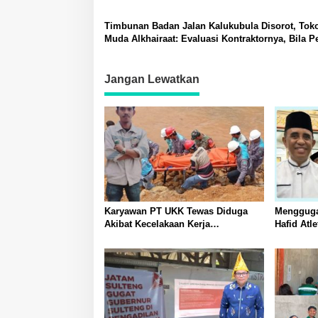
Timbunan Badan Jalan Kalukubula Disorot, Tok
Muda Alkhairaat: Evaluasi Kontraktornya, Bila P
Bongkar Kembali
Jangan Lewatkan
Karyawan PT UKK Tewas Diduga
Mengguga
Akibat Kecelakaan Kerja
Hafid At
Meninggalkan Istri dan Anak yang
Sulawesi
Masih TK
Berjuang 
Fitra Atl