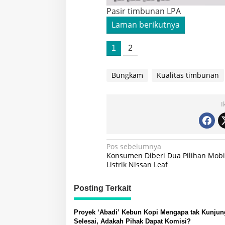
Pasir timbunan LPA
Laman berikutnya
1
2
Bungkam
Kualitas timbunan
I
Navigasi
Pos sebelumnya
Konsumen Diberi Dua Pilihan Mobi
pos
Listrik Nissan Leaf
Posting Terkait
Proyek ‘Abadi’ Kebun Kopi Mengapa tak Kunjun
Selesai, Adakah Pihak Dapat Komisi?