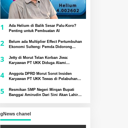
1
Ada Helium di Balik Sesar Palu-Koro?
Penting untuk Pembuatan AI
2
Belum ada Multiplier Effect Pertumbuhan
Ekonomi Sulteng: Pemda Didorong
Bangun Rantai Pasok Industri Lokal
3
Jetty di Morut Telan Korban Jiwa:
Karyawan PT UKK Diduga Alami
Kecelakaan Kerja
4
Anggota DPRD Morut Sorot Insiden
Karyawan PT UKK Tewas di Pelabuhan
Jetty
5
Resmikan SMP Negeri Mirqan Bupati
Banggai Amirudin Dari Sini Akan Lahir
Generasi Unggul Penentu Masa Depan
Daerah
gNews chanel