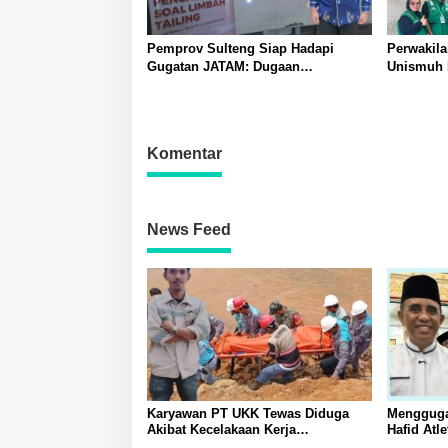
Pemprov Sulteng Siap Hadapi
Perwakil
Gugatan JATAM: Dugaan
Unismuh 
Pelanggaran Lingkungan Akibat
Penyuluh
Limbah B3 PT QMB dan Berkah
Tingkatk
Morowali Sejahtera
Masyarak
Komentar
News Feed
Karyawan PT UKK Tewas Diduga
Mengguga
Akibat Kecelakaan Kerja
Hafid At
Meninggalkan Istri dan Anak yang
Sulawesi