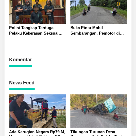
Polisi Tangkap Terduga
Buka Pintu Mobil
Pelaku Kekerasan Seksual
Sembarangan, Pemotor di
terhadap Remaja Putri di
Batui Selatan Kritis, Polisi
Luwuk
Lakukan Olah TKP
Komentar
News Feed
Ada Kerugian Negara Rp79 M,
Tikungan Turunan Desa