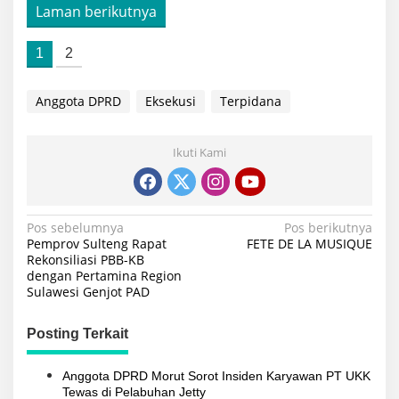
Laman berikutnya
1
2
Anggota DPRD
Eksekusi
Terpidana
Ikuti Kami
Navigasi
Pos sebelumnya
Pos berikutnya
Pemprov Sulteng Rapat
FETE DE LA MUSIQUE
pos
Rekonsiliasi PBB-KB
dengan Pertamina Region
Sulawesi Genjot PAD
Posting Terkait
Anggota DPRD Morut Sorot Insiden Karyawan PT UKK
Tewas di Pelabuhan Jetty