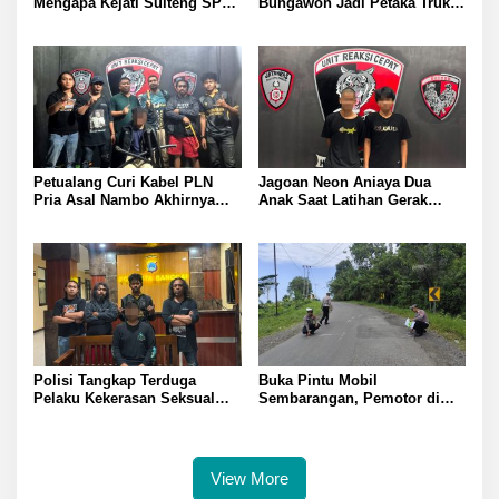
Mengapa Kejati Sulteng SP3
Bungawon Jadi Petaka Truk
Kasus PT RAS? Allan Billy
Muatan Cangkang Sawit
Dorong Kejagung Ambil Alih
Terperosok dan Rusak Berat
Petualang Curi Kabel PLN
Jagoan Neon Aniaya Dua
Pria Asal Nambo Akhirnya
Anak Saat Latihan Gerak
Ditangkap Polresta Banggai
Jalan Dua Pelaku Diamankan
Polresta Banggai
Polisi Tangkap Terduga
Buka Pintu Mobil
Pelaku Kekerasan Seksual
Sembarangan, Pemotor di
terhadap Remaja Putri di
Batui Selatan Kritis, Polisi
Luwuk
Lakukan Olah TKP
View More