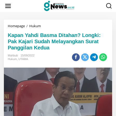
Lewati
ke
konten
Kapan
Homepage
/
Hukum
Yahdi
Kapan Yahdi Basma Ditahan? Longki:
Basma
Ditahan?
Pak Kajari Sudah Melayangkan Surat
Longki:
Panggilan Kedua
Pak
Kajari
Mahbub
15/09/2022
Sudah
Hukum
,
UTAMA
Melayangkan
Surat
Panggilan
Kedua