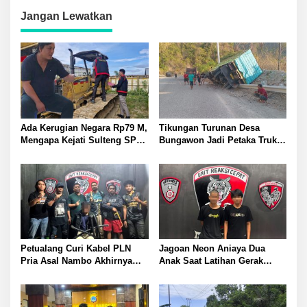
Jangan Lewatkan
Ada Kerugian Negara Rp79 M,
Tikungan Turunan Desa
Mengapa Kejati Sulteng SP3
Bungawon Jadi Petaka Truk
Kasus PT RAS? Allan Billy
Muatan Cangkang Sawit
Dorong Kejagung Ambil Alih
Terperosok dan Rusak Berat
Petualang Curi Kabel PLN
Jagoan Neon Aniaya Dua
Pria Asal Nambo Akhirnya
Anak Saat Latihan Gerak
Ditangkap Polresta Banggai
Jalan Dua Pelaku Diamankan
Polresta Banggai