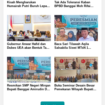
Kisah Mengharukan
Tak Ada Toleransi Kaban
Humairah Putri Buruh Lepas
BPBD Banggai Moh Rifai
yang Belajar Lewat HP hingga
Mahiwa Tegakkan Disiplin
Meraih Juara II Pidato Bahasa
ASN Bentuk Pos Piket Darurat
Inggris
dan Gaungkan Zero Narkoba
Gubernur Anwar Hafid dan
Baca Sari Tilawah Aqila
Dubes UEA akan Bentuk Task
Salsabila Siswi MTsN 1
Force Genjot Investasi di
Banggai Raih Uang
Sulteng
Pembinaan Jamil Hasyim
Diberangkatkan Umrah Saat
Peresmian SMP Negeri
Mirqan
Resmikan SMP Negeri Mirqan
Buka Seminar Desain Besar
Bupati Banggai Amirudin Dari
Pemekaran Wilayah Bupati
Sini Akan Lahir Generasi
Banggai Amirudin Tegaskan
Unggul Penentu Masa Depan
Pentingnya Landasan Ilmiah
Daerah
Penataan Daerah