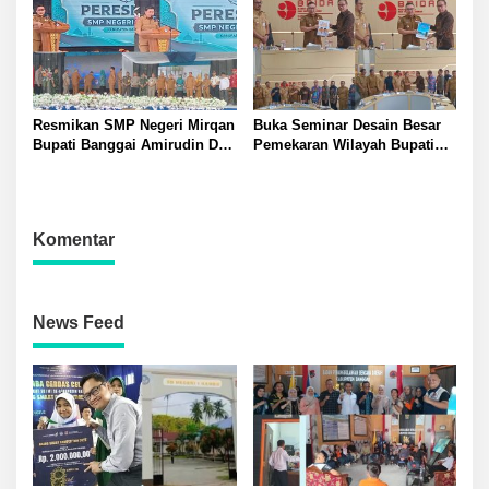
Diberangkatkan Umrah Saat
Peresmian SMP Negeri
Mirqan
Resmikan SMP Negeri Mirqan
Buka Seminar Desain Besar
Bupati Banggai Amirudin Dari
Pemekaran Wilayah Bupati
Sini Akan Lahir Generasi
Banggai Amirudin Tegaskan
Unggul Penentu Masa Depan
Pentingnya Landasan Ilmiah
Daerah
Penataan Daerah
Komentar
News Feed