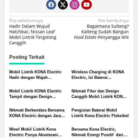
Navigasi
Pos sebelumnya
Pos berikutnya
Hadir Dalam Wujud
Bagaimana Sulteng?
pos
Hatchbac, Nissan Leaf
Kalteng Sudah Bangun
Mobil Listrik Tergolong
Food Estate
Penyangga IKN
Canggih
Posting Terkait
Mobil Listrik KONA Electric
Wireless Charging di KONA
Hadir dengan Wajah
Electric, Isi Baterai
Futuristik
Smartphone Tanpa Kabel
Mobil Listrik KONA Electric
Nikmati Fitur dan Design
Tampil dengan Design
Canggih Mobil Listrik KONA
Sederhana dan Informatif
Electric
Nikmati Berkendara Bersama
Pengisian Baterai Mobil
KONA Electric dengan Jarak
Listrik Kona Electric Fleksibel
Tempuh Mengagumkan
Wow! Mobil Listrik Kona
Bersama Kona Electric,
Electric Punya Akselerasi
Nikmati Energi Positif dari