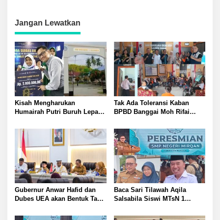
Cepat
Mobil Listrik Hyundai
Jangan Lewatkan
Kisah Mengharukan
Tak Ada Toleransi Kaban
Humairah Putri Buruh Lepas
BPBD Banggai Moh Rifai
yang Belajar Lewat HP hingga
Mahiwa Tegakkan Disiplin
Meraih Juara II Pidato Bahasa
ASN Bentuk Pos Piket Darurat
Inggris
dan Gaungkan Zero Narkoba
Gubernur Anwar Hafid dan
Baca Sari Tilawah Aqila
Dubes UEA akan Bentuk Task
Salsabila Siswi MTsN 1
Force Genjot Investasi di
Banggai Raih Uang
Sulteng
Pembinaan Jamil Hasyim