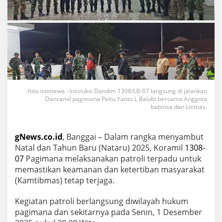
foto istimewa : Instruksi Dandim 1308/LB-07 langsung di jalankan
Danramil pagimana Peltu Yanto L Balubi bersama Anggota
babinsa dan Linmas.
gNews.co.id
, Banggai – Dalam rangka menyambut
Natal dan Tahun Baru (Nataru) 2025, Koramil
1308-
07
Pagimana melaksanakan patroli terpadu untuk
memastikan keamanan dan ketertiban masyarakat
(Kamtibmas) tetap terjaga.
Kegiatan patroli berlangsung diwilayah hukum
pagimana dan sekitarnya pada Senin, 1 Desember