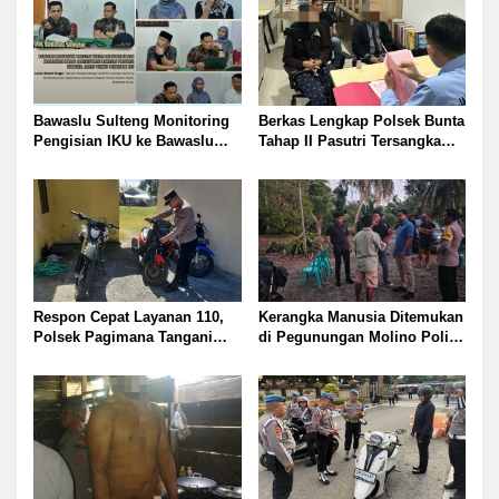
Bawaslu Sulteng Monitoring
Berkas Lengkap Polsek Bunta
Pengisian IKU ke Bawaslu
Tahap II Pasutri Tersangka
Banggai guna Perkuat
Pencurian Serahkan ke Kejari
Akuntabilitas dan Kinerja
Banggai
Kelembagaan
Respon Cepat Layanan 110,
Kerangka Manusia Ditemukan
Polsek Pagimana Tangani
di Pegunungan Molino Polisi
Kecelakaan Lalu Lintas di
Selidiki Penyebab Kematian
Lobu