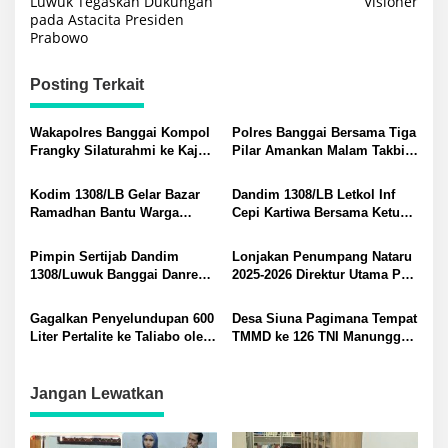
Luwuk Tegaskan Dukungan
Visioner
pada Astacita Presiden
Prabowo
Posting Terkait
Wakapolres Banggai Kompol
Polres Banggai Bersama Tiga
Frangky Silaturahmi ke Kajari
Pilar Amankan Malam Takbir
dan Dandim 1308/LB Jaga
Idul Adha 1447 H
Sinergitas
Kodim 1308/LB Gelar Bazar
Dandim 1308/LB Letkol Inf
Ramadhan Bantu Warga
Cepi Kartiwa Bersama Ketua
Dapatkan Sembako Murah
Persit KCK dan Anggota
Jelang Idul Fitri 1447H
Bagikan Takjil pada Warga
Pimpin Sertijab Dandim
Lonjakan Penumpang Nataru
1308/Luwuk Banggai Danrem
2025-2026 Direktur Utama PT
132/ Tadulako Tegaskan
PELNI Tri Andayani Siapkan
Pentingnya Regenerasi
639 Ribu Tiket dan 55 Kapal
Gagalkan Penyelundupan 600
Desa Siuna Pagimana Tempat
Kepemimpinan
Layani Mobilitas Nasional
Liter Pertalite ke Taliabo oleh
TMMD ke 126 TNI Manunggal
Tm Gabungan Maritim di
Bersama Rakyat Tegas Wabup
Pelabuhan Tilong
Furqanuddin
Jangan Lewatkan