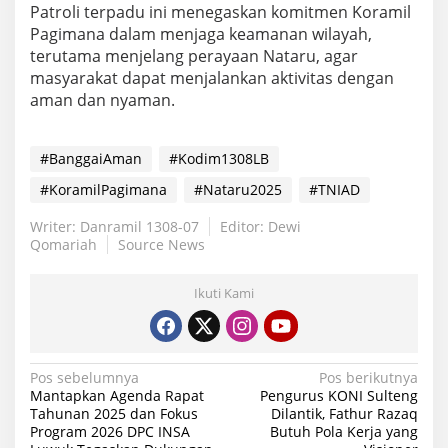
Patroli terpadu ini menegaskan komitmen Koramil
Pagimana dalam menjaga keamanan wilayah,
terutama menjelang perayaan Nataru, agar
masyarakat dapat menjalankan aktivitas dengan
aman dan nyaman.
#BanggaiAman
#Kodim1308LB
#KoramilPagimana
#Nataru2025
#TNIAD
Writer: Danramil 1308-07
Editor: Dewi
Qomariah
Source News
Ikuti Kami
Navigasi
Pos sebelumnya
Pos berikutnya
Mantapkan Agenda Rapat
Pengurus KONI Sulteng
pos
Tahunan 2025 dan Fokus
Dilantik, Fathur Razaq
Program 2026 DPC INSA
Butuh Pola Kerja yang