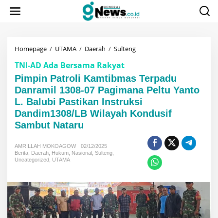
Lewati
ke
konten
Pimpin
Homepage
/
UTAMA
/
Daerah
/
Sulteng
Patroli
TNI-AD Ada Bersama Rakyat
Kamtibmas
Terpadu
Pimpin Patroli Kamtibmas Terpadu
Danramil
Danramil 1308-07 Pagimana Peltu Yanto
1308-
L. Balubi Pastikan Instruksi
07
Pagimana
Dandim1308/LB Wilayah Kondusif
Peltu
Sambut Nataru
Yanto
L.
Balubi
AMRILLAH MOKOAGOW
02/12/2025
Pastikan
Berita
,
Daerah
,
Hukum
,
Nasional
,
Sulteng
,
Uncategorized
,
UTAMA
Instruksi
Dandim1308/LB
Wilayah
Kondusif
Sambut
Nataru