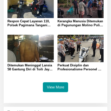
Respon Cepat Layanan 110,
Kerangka Manusia Ditemukan
Polsek Pagimana Tangani
di Pegunungan Molino Polisi
Kecelakaan Lalu Lintas di
Selidiki Penyebab Kematian
Lobu
Ditemukan Meninggal Lansia
Perkuat Disiplin dan
58 Gantung Diri di Toili Jaya
Profesionalisme Personel
Polisi Lakukan Olah TKP
Propam Polda Sulteng Gelar
Gaktibplin di Polresta
Banggai
View More