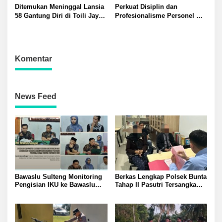
Ditemukan Meninggal Lansia
Perkuat Disiplin dan
58 Gantung Diri di Toili Jaya
Profesionalisme Personel
Polisi Lakukan Olah TKP
Propam Polda Sulteng Gelar
Gaktibplin di Polresta
Banggai
Komentar
News Feed
Bawaslu Sulteng Monitoring
Berkas Lengkap Polsek Bunta
Pengisian IKU ke Bawaslu
Tahap II Pasutri Tersangka
Banggai guna Perkuat
Pencurian Serahkan ke Kejari
Akuntabilitas dan Kinerja
Banggai
Kelembagaan