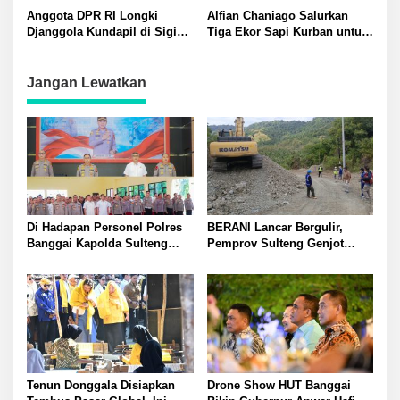
Jadi Pajangan: Perda Harus
Anggota DPR RI Longki
Alfian Chaniago Salurkan
Tepat Sasaran!
Djanggola Kundapil di Sigi
Tiga Ekor Sapi Kurban untuk
Didampingi Irwan Lapatta:
Warga Layana dan Talise
Siap Perjuangkan Persoalan
Valangguni Palu
PPPK ke KemenPAN-RB
Jangan Lewatkan
Di Hadapan Personel Polres
BERANI Lancar Bergulir,
Banggai Kapolda Sulteng
Pemprov Sulteng Genjot
Ingatkan Penyidik Bekerja
Bangun Jalan dan Jembatan
Profesional dan Jaga Nama
di Sejumlah Daerah
Baik Institusi
Tenun Donggala Disiapkan
Drone Show HUT Banggai