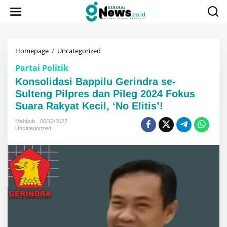
Lewati
ke
konten
Konsolidasi
Homepage
/
Uncategorized
Bappilu
Partai Politik
Gerindra
se-
Konsolidasi Bappilu Gerindra se-
Sulteng
Sulteng Pilpres dan Pileg 2024 Fokus
Pilpres
Suara Rakyat Kecil, ‘No Elitis’!
dan
Pileg
Mahbub
06/12/2022
2024
Uncategorized
Fokus
Suara
Rakyat
Kecil,
'No
Elitis'!