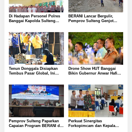
Di Hadapan Personel Polres
BERANI Lancar Bergulir,
Banggai Kapolda Sulteng
Pemprov Sulteng Genjot
Ingatkan Penyidik Bekerja
Bangun Jalan dan Jembatan
Profesional dan Jaga Nama
di Sejumlah Daerah
Baik Institusi
Tenun Donggala Disiapkan
Drone Show HUT Banggai
Tembus Pasar Global, Ini
Bikin Gubernur Anwar Hafid
Langkah yang Disiapkan
Terpukau
Pemprov Sulteng
Pemprov Sulteng Paparkan
Perkuat Sinergitas
Capaian Program BERANI di
Forkopimcam dan Kepala
Tiga Sektor
Desa Kapolsek Lamala Iptu