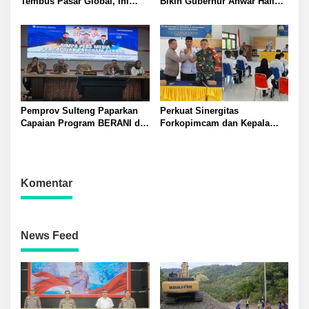
Tembus Pasar Global, Ini
Bikin Gubernur Anwar Hafid
Langkah yang Disiapkan
Terpukau
Pemprov Sulteng
Pemprov Sulteng Paparkan
Perkuat Sinergitas
Capaian Program BERANI di
Forkopimcam dan Kepala
Tiga Sektor
Desa Kapolsek Lamala Iptu
Wayan Ajak Masyarakat Jaga
Kamtibmas Bersama
Komentar
News Feed