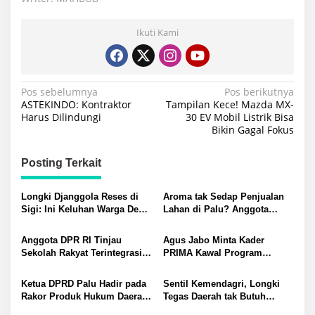
Ikuti Kami
Navigasi
Pos sebelumnya
Pos berikutnya
ASTEKINDO: Kontraktor
Tampilan Kece! Mazda MX-
pos
Harus Dilindungi
30 EV Mobil Listrik Bisa
Bikin Gagal Fokus
Posting Terkait
Longki Djanggola Reses di
Aroma tak Sedap Penjualan
Sigi: Ini Keluhan Warga Desa
Lahan di Palu? Anggota
Bangga, Air Bersih hingga
DPRD Minta Wali Kota Tindak
Sertifikat
Tegas
Anggota DPR RI Tinjau
Agus Jabo Minta Kader
Sekolah Rakyat Terintegrasi
PRIMA Kawal Program
20 Palu, Longki: Bukti
Kerakyatan Pemerintahan
Keberpihakan Nyata
Prabowo
Ketua DPRD Palu Hadir pada
Sentil Kemendagri, Longki
Pemerintah
Rakor Produk Hukum Daerah
Tegas Daerah tak Butuh
Regional Sulawesi 2026
Ribuan Aturan yang Hanya